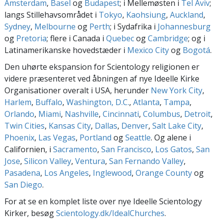
Amsterdam
,
Basel
og
Budapest
; i Mellemøsten i
Tel Aviv
;
langs Stillehavsområdet i
Tokyo
,
Kaohsiung
,
Auckland
,
Sydney
,
Melbourne
og
Perth
; i Sydafrika i
Johannesburg
og
Pretoria
; flere i Canada i
Quebec
og
Cambridge
; og i
Latinamerikanske hovedstæder i
Mexico City
og
Bogotá
.
Den uhørte ekspansion for Scientology religionen er
videre præsenteret ved åbningen af nye Ideelle Kirke
Organisationer overalt i USA, herunder
New York City
,
Harlem
,
Buffalo
,
Washington, D.C.
,
Atlanta
,
Tampa
,
Orlando
,
Miami
,
Nashville
,
Cincinnati
,
Columbus
,
Detroit
,
Twin Cities
,
Kansas City
,
Dallas
,
Denver
,
Salt Lake City
,
Phoenix
,
Las Vegas
,
Portland
og
Seattle
. Og alene i
Californien, i
Sacramento
,
San Francisco
,
Los Gatos
,
San
Jose
,
Silicon Valley
,
Ventura
,
San Fernando Valley
,
Pasadena
,
Los Angeles
,
Inglewood
,
Orange County
og
San Diego
.
For at se en komplet liste over nye Ideelle Scientology
Kirker, besøg
Scientology.dk/IdealChurches
.