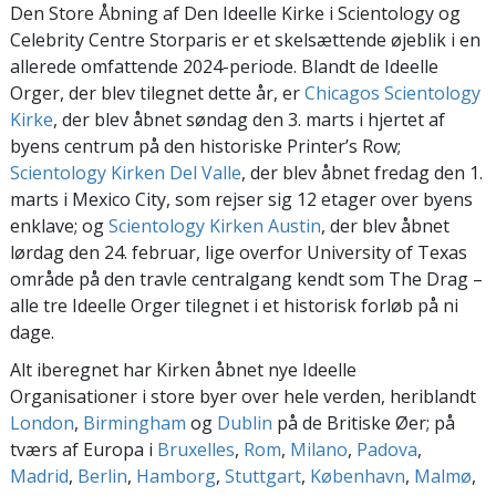
Den Store Åbning af Den Ideelle Kirke i Scientology og
Celebrity Centre Storparis er et skelsættende øjeblik i en
allerede omfattende 2024-periode. Blandt de Ideelle
Orger, der blev tilegnet dette år, er
Chicagos Scientology
Kirke
, der blev åbnet søndag den 3. marts i hjertet af
byens centrum på den historiske Printer’s Row;
Scientology Kirken Del Valle
, der blev åbnet fredag den 1.
marts i Mexico City, som rejser sig 12 etager over byens
enklave; og
Scientology Kirken Austin
, der blev åbnet
lørdag den 24. februar, lige overfor University of Texas
område på den travle centralgang kendt som The Drag –
alle tre Ideelle Orger tilegnet i et historisk forløb på ni
dage.
Alt iberegnet har Kirken åbnet nye Ideelle
Organisationer i store byer over hele verden, heriblandt
London
,
Birmingham
og
Dublin
på de Britiske Øer; på
tværs af Europa i
Bruxelles
,
Rom
,
Milano
,
Padova
,
Madrid
,
Berlin
,
Hamborg
,
Stuttgart
,
København
,
Malmø
,