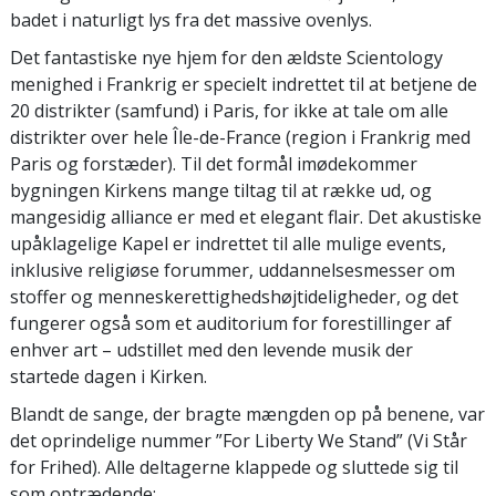
badet i naturligt lys fra det massive ovenlys.
Det fantastiske nye hjem for den ældste Scientology
menighed i Frankrig er specielt indrettet til at betjene de
20 distrikter (samfund) i Paris, for ikke at tale om alle
distrikter over hele Île-de-France (region i Frankrig med
Paris og forstæder). Til det formål imødekommer
bygningen Kirkens mange tiltag til at række ud, og
mangesidig alliance er med et elegant flair. Det akustiske
upåklagelige Kapel er indrettet til alle mulige events,
inklusive religiøse forummer, uddannelsesmesser om
stoffer og menneskerettighedshøjtideligheder, og det
fungerer også som et auditorium for forestillinger af
enhver art – udstillet med den levende musik der
startede dagen i Kirken.
Blandt de sange, der bragte mængden op på benene, var
det oprindelige nummer ”For Liberty We Stand” (Vi Står
for Frihed). Alle deltagerne klappede og sluttede sig til
som optrædende: