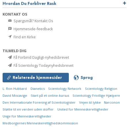
Hvordan Du Forbliver Rask
KONTAKT OS
Spørgsmål? Kontakt Os
Hjemmeside-feedback
Find en Kirke
TILMELD DIG
Få Forbind Dagligt-nyhedsbrevet
Få Scientology Todaynyhedsbrevet
Relaterede hjemmesider
Sprog
L. Ron Hubbard
Dianetics
Scientology Network
Scientology Religion
David Miscavige
Start på et online-kursus
Scientology Frivillige Hjælpere
Den Internationale Forening af Scientologister
Vejen til lykke
Narconon
Støtte til en verden uden stoffer
United for Menneskerettigheder
Unge for Menneskerettigheder
Medborgernes Menneskerettigheds­kommission