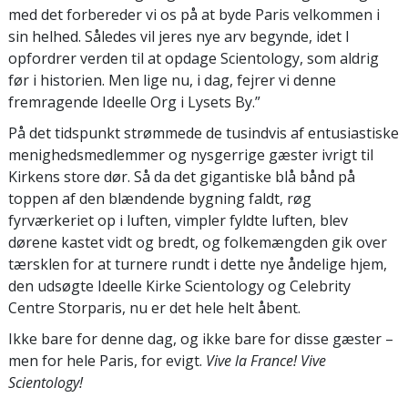
med det forbereder vi os på at byde Paris velkommen i
sin helhed. Således vil jeres nye arv begynde, idet I
opfordrer verden til at opdage Scientology, som aldrig
før i historien. Men lige nu, i dag, fejrer vi denne
fremragende Ideelle Org i Lysets By.”
På det tidspunkt strømmede de tusindvis af entusiastiske
menighedsmedlemmer og nysgerrige gæster ivrigt til
Kirkens store dør. Så da det gigantiske blå bånd på
toppen af den blændende bygning faldt, røg
fyrværkeriet op i luften, vimpler fyldte luften, blev
dørene kastet vidt og bredt, og folkemængden gik over
tærsklen for at turnere rundt i dette nye åndelige hjem,
den udsøgte Ideelle Kirke Scientology og Celebrity
Centre Storparis, nu er det hele helt åbent.
Ikke bare for denne dag, og ikke bare for disse gæster –
men for hele Paris, for evigt.
Vive la France! Vive
Scientology!