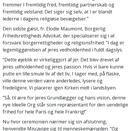
fremmer I fremtidig fred, fremtidig partnerskab og
fremtidig velstand. Det siger sig selv, at I er blandt
lederne i dagens religiøse bevægelser.”
Den sidste gæst, fr. Elodie Maumont, Borgerlig
Frihedsrettigheds Advokat, der specialiserer sig i at
forsvare borgerrettigheder og religionsfrihed. ”I dag er
legemliggørelsen af jeres vedholdenhed i fuldt dagslys.
”Dette øjeblik er virkeliggjort af
jer
. Det blev drevet af
jeres udholdenhed og jeres passion. Hvis vi bare kunne
putte en lille smule liv af det liv, I tager med, på flaske,
ville denne verden være anderledes, lysere og
fredeligere. Vi placerer igen Kirken midt i landsbyen.
”Så, til ære for jeres Grundlægger og hans vision, denne
nye Ideelle Org står som repræsentant for den uendelige
frihed for hele Paris og hele Frankrig!”
Nu hvor ceremonien nærmer sig sin afslutning,
henvendte Miscavige sig til menneskemængden. ”Og