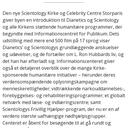
Den nye Scientology Kirke og Celebrity Centre Storparis
giver byen en introduktion til Dianetics og Scientology
og alle Kirkens støttende humanitære programmer, der
begyndte med Informationscentret for Publikum. Dets
udstilling med mere end 500 film på 17 sprog viser
Dianetics’ og Scientologys grundlæggende anskuelser
og udøvelser, og de fortæller om L. Ron Hubbards liv, og
det han har efterladt sig. Informationscenteret giver
også et detaljeret overblik over de mange Kirke-
sponserede humanitære initiativer – herunder deres
verdensomspændende oplysningskampagne om
menneskerettigheder; vidtrækkende narkouddannelses-,
forebyggelses- og rehabiliteringsprogrammer; et globalt
netværk med læse- og indlæringscentre; samt
Scientologys Frivillig Hjælper-program, der nu er en af
verdens største uafhængige nødhjælpsgrupper.
Centeret er åbent for besøgende til at gå rundt og