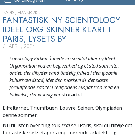
SCIENTOLOGY
KIRKEN
PARIS, FRANKRIG
OG
FANTASTISK NY SCIENTOLOGY
CELEBRITY
CENTRE
IDEEL ORG SKINNER KLART I
PARIS
PARIS, LYSETS BY
MED
OMEGN
6. APRIL, 2024
INDVIELSE
Scientology Kirken åbnede en spektakulær ny Ideel
Organisation ved en begivenhed og et sted som intet
andet, der tilbyder sand åndelig frihed i den globale
kulturhovedstad, idet den markerede det sidste
forbløffende kapitel i religionens ekspansion med en
Indvielse, der virkelig var
storartet
.
Eiffeltårnet. Triumfbuen. Louvre. Seinen. Olympiaden
denne sommer.
Nu til listen over ting folk
skal
se i Paris, skal du tilføje det
fantastiske seksetagers imponerende arkitekt- og