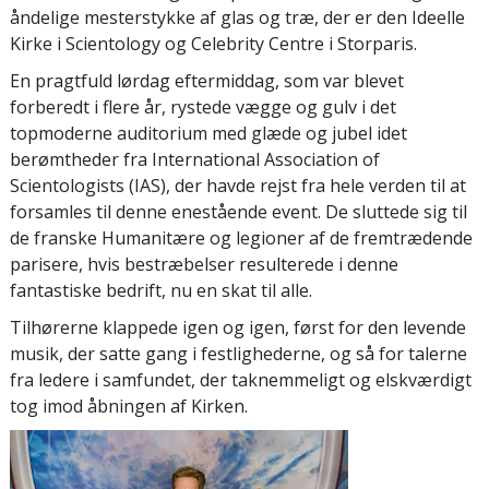
åndelige mesterstykke af glas og træ, der er den Ideelle
Kirke i Scientology og Celebrity Centre i Storparis.
En pragtfuld lørdag eftermiddag, som var blevet
forberedt i flere år, rystede vægge og gulv i det
topmoderne auditorium med glæde og jubel idet
berømtheder fra International Association of
Scientologists (IAS), der havde rejst fra hele verden til at
forsamles til denne enestående event. De sluttede sig til
de franske Humanitære og legioner af de fremtrædende
parisere, hvis bestræbelser resulterede i denne
fantastiske bedrift, nu en skat til alle.
Tilhørerne klappede igen og igen, først for den levende
musik, der satte gang i festlighederne, og så for talerne
fra ledere i samfundet, der taknemmeligt og elskværdigt
tog imod åbningen af Kirken.