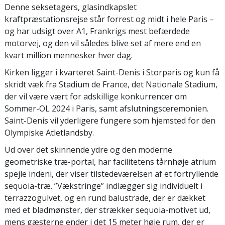
Denne seksetagers, glasindkapslet
kraftpræstationsrejse står forrest og midt i hele Paris –
og har udsigt over A1, Frankrigs mest befærdede
motorvej, og den vil således blive set af mere end en
kvart million mennesker hver dag.
Kirken ligger i kvarteret Saint-Denis i Storparis og kun få
skridt væk fra Stadium de France, det Nationale Stadium,
der vil være vært for adskillige konkurrencer om
Sommer-OL 2024 i Paris, samt afslutningsceremonien.
Saint-Denis vil yderligere fungere som hjemsted for den
Olympiske Atletlandsby.
Ud over det skinnende ydre og den moderne
geometriske træ-portal, har facilitetens tårnhøje atrium
spejle indeni, der viser tilstedeværelsen af et fortryllende
sequoia-træ. ”Vækstringe” indlægger sig individuelt i
terrazzogulvet, og en rund balustrade, der er dækket
med et bladmønster, der strækker sequoia-motivet ud,
mens gæsterne ender i det 15 meter høje rum, der er