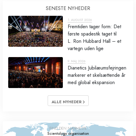
SENESTE NYHEDER
1. AUGUST 2026
Fremtiden tager form: Det
første spadestik taget til
L. Ron Hubbard Hall – et
vartegn uden lige
9. MAJ 2026
Dianetics Jubilæumsfejringen
markerer et skelsættende år
med global ekspansion
ALLE NYHEDER
FIND DEN NÆRMESTE
Scientology organisation