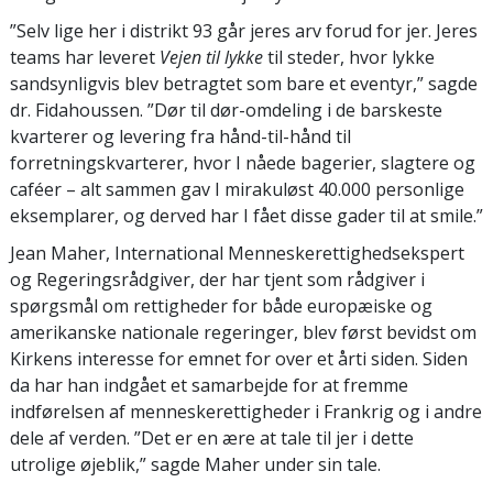
”Selv lige her i distrikt 93 går jeres arv forud for jer. Jeres
teams har leveret
Vejen til lykke
til steder, hvor lykke
sandsynligvis blev betragtet som bare et eventyr,” sagde
dr. Fidahoussen. ”Dør til dør-omdeling i de barskeste
kvarterer og levering fra hånd-til-hånd til
forretningskvarterer, hvor I nåede bagerier, slagtere og
caféer – alt sammen gav I mirakuløst 40.000 personlige
eksemplarer, og derved har I fået disse gader til at smile.”
Jean Maher, International Menneskerettighedsekspert
og Regeringsrådgiver, der har tjent som rådgiver i
spørgsmål om rettigheder for både europæiske og
amerikanske nationale regeringer, blev først bevidst om
Kirkens interesse for emnet for over et årti siden. Siden
da har han indgået et samarbejde for at fremme
indførelsen af menneskerettigheder i Frankrig og i andre
dele af verden. ”Det er en ære at tale til jer i dette
utrolige øjeblik,” sagde Maher under sin tale.