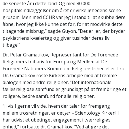
de seneste år i dette land. Og med 80.000
hospitalsindlæggelser om året er virkelighedens scene
grusom. Men med CCHR var jeg i stand til at skubbe døre
åbne, hvor jeg ikke kunne det før, for at modvirke dette
tiltagende misbrug,” sagde Guyon. ”Det er jer, der bryder
psykiatriens kvælertag og giver tusinder deres liv
tilbage!”
Dr. Petar Gramatikov, Repræsentant for De Forenede
Religioners Initiativ for Europa og Medlem af De
Forenede Nationers Komité om Religionsfrihed eller Tro.
Dr. Gramatikov roste Kirkens arbejde med at fremme
dialogen med andre religioner. ”Det internationale
fællesreligiøse samfund er grundlagt på at frembringe et
roligere, bedre samfund for alle religioner.
”Hvis I gerne vil vide, hvem der taler for fremgang
mellem trosretninger, er det
jer
– Scientology Kirken! I
har udvist et ubetinget engagement i tværreligiøs
enhed,” fortsatte dr. Gramatikov. ”Ved at gøre det