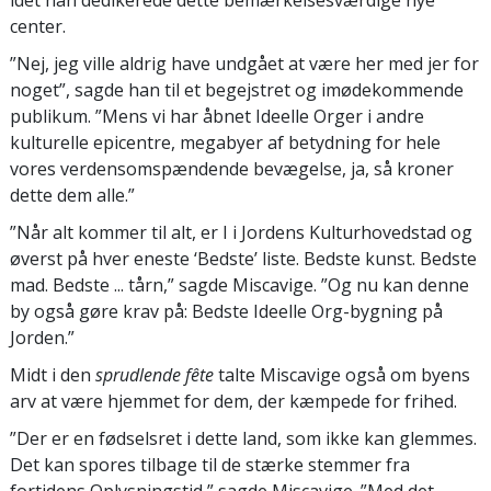
idet han dedikerede dette bemærkelsesværdige nye
center.
”Nej, jeg ville aldrig have undgået at være her med jer for
noget”, sagde han til et begejstret og imødekommende
publikum. ”Mens vi har åbnet Ideelle Orger i andre
kulturelle epicentre, megabyer af betydning for hele
vores verdensomspændende bevægelse, ja, så kroner
dette dem alle.”
”Når alt kommer til alt, er I i Jordens Kulturhovedstad og
øverst på hver eneste ‘Bedste’ liste. Bedste kunst. Bedste
mad. Bedste ... tårn,” sagde Miscavige. ”Og nu kan denne
by også gøre krav på: Bedste Ideelle Org-bygning på
Jorden.”
Midt i den
sprudlende fête
talte Miscavige også om byens
arv at være hjemmet for dem, der kæmpede for frihed.
”Der er en fødselsret i dette land, som ikke kan glemmes.
Det kan spores tilbage til de stærke stemmer fra