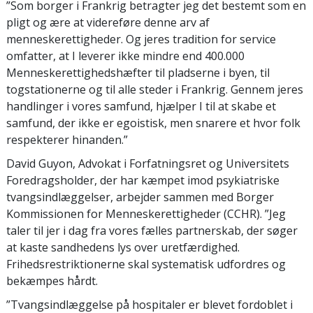
”Som borger i Frankrig betragter jeg det bestemt som en
pligt og ære at videreføre denne arv af
menneskerettigheder. Og jeres tradition for service
omfatter, at I leverer ikke mindre end 400.000
Menneskerettighedshæfter til pladserne i byen, til
togstationerne og til alle steder i Frankrig. Gennem jeres
handlinger i vores samfund, hjælper I til at skabe et
samfund, der ikke er egoistisk, men snarere et hvor folk
respekterer hinanden.”
David Guyon, Advokat i Forfatningsret og Universitets
Foredragsholder, der har kæmpet imod psykiatriske
tvangsindlæggelser, arbejder sammen med Borger
Kommissionen for Menneskerettigheder (CCHR). ”Jeg
taler til jer i dag fra vores fælles partnerskab, der søger
at kaste sandhedens lys over uretfærdighed.
Frihedsrestriktionerne skal systematisk udfordres og
bekæmpes hårdt.
”Tvangsindlæggelse på hospitaler er blevet fordoblet i