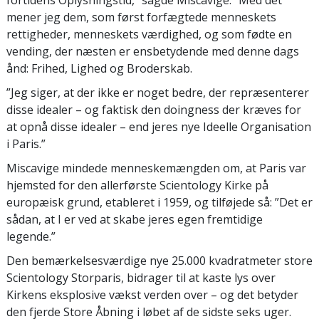
fortidens Oplysningstid,” sagde Miscavige. ”Med det
mener jeg dem, som først forfægtede menneskets
rettigheder, menneskets værdighed, og som fødte en
vending, der næsten er ensbetydende med denne dags
ånd: Frihed, Lighed og Broderskab.
”Jeg siger, at der ikke er noget bedre, der repræsenterer
disse idealer – og faktisk den doingness der kræves for
at opnå disse idealer – end jeres nye Ideelle Organisation
i Paris.”
Miscavige mindede menneskemængden om, at Paris var
hjemsted for den allerførste Scientology Kirke på
europæisk grund, etableret i 1959, og tilføjede så: ”Det er
sådan, at I er ved at skabe jeres egen fremtidige
legende.”
Den bemærkelsesværdige nye 25.000 kvadratmeter store
Scientology Storparis, bidrager til at kaste lys over
Kirkens eksplosive vækst verden over – og det betyder
den fjerde Store Åbning i løbet af de sidste seks uger.