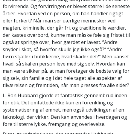
forvirrende. Og forvirringen er blevet større i de seneste
årtier. Hvordan ved en person, om han handler rigtigt
eller forkert? Når man ser uærlige mennesker ved
magten, kriminelle, der går fri, og traditionelle værdier,
der kastes overbord, kunne man måske føle sig fristet til
også at springe over, hvor gærdet er lavest. ”Andre
snyder i skat, så hvorfor skulle jeg ikke også?” ”Andre
børn stjæler i butikkerne, hvad skader det?” Men uanset
hvad, så skal en person leve med sig selv. Hvordan kan
man være sikker på, at man foretager de bedste valg for
sig selv, sin familie og i det hele taget alle aspekter af
tilværelsen og fremtiden, når man presses fra alle sider?
L. Ron Hubbard gjorde et fantastisk gennembrud inden
for etik. Det omfattede ikke kun en forenkling og
systematisering af emnet, men også udviklingen af en
teknologi, der virker. Den kan anvendes i hverdagen og
føre til større lykke, fremgang og overlevelse.