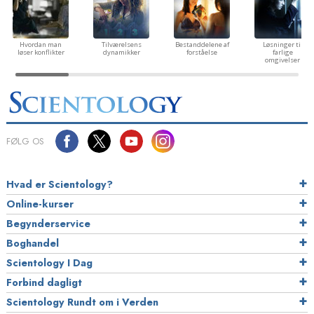
Hvordan man
Tilværelsens
Bestanddelene af
Løsninger til
løser konflikter
dynamikker
forståelse
farlige
omgivelser
FØLG OS
Hvad er Scientology?
Online-kurser
Begynderservice
Boghandel
Scientology I Dag
Forbind dagligt
Scientology Rundt om i Verden