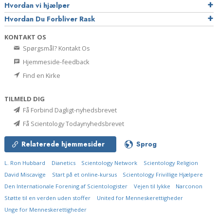
Hvordan vi hjælper
Hvordan Du Forbliver Rask
KONTAKT OS
Spørgsmål? Kontakt Os
Hjemmeside-feedback
Find en Kirke
TILMELD DIG
Få Forbind Dagligt-nyhedsbrevet
Få Scientology Todaynyhedsbrevet
Relaterede hjemmesider
Sprog
L. Ron Hubbard
Dianetics
Scientology Network
Scientology Religion
David Miscavige
Start på et online-kursus
Scientology Frivillige Hjælpere
Den Internationale Forening af Scientologister
Vejen til lykke
Narconon
Støtte til en verden uden stoffer
United for Menneskerettigheder
Unge for Menneskerettigheder