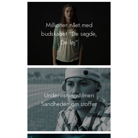
Millioner nået med
budskabet ”De sagde,
De løj”
Undervisningsfilmen
Sandheden om stoffer