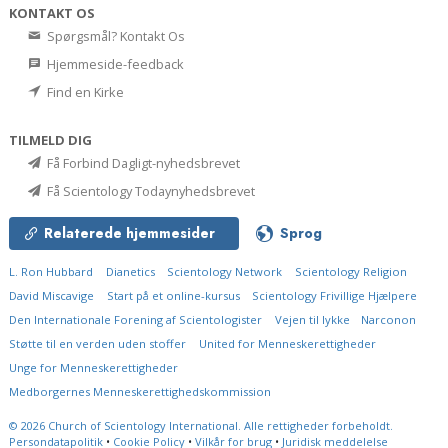
KONTAKT OS
Spørgsmål? Kontakt Os
Hjemmeside-feedback
Find en Kirke
TILMELD DIG
Få Forbind Dagligt-nyhedsbrevet
Få Scientology Todaynyhedsbrevet
Relaterede hjemmesider
Sprog
L. Ron Hubbard
Dianetics
Scientology Network
Scientology Religion
David Miscavige
Start på et online-kursus
Scientology Frivillige Hjælpere
Den Internationale Forening af Scientologister
Vejen til lykke
Narconon
Støtte til en verden uden stoffer
United for Menneskerettigheder
Unge for Menneskerettigheder
Medborgernes Menneskerettigheds­kommission
© 2026
Church of Scientology International.
Alle rettigheder forbeholdt.
Persondatapolitik
•
Cookie Policy
•
Vilkår for brug
•
Juridisk meddelelse