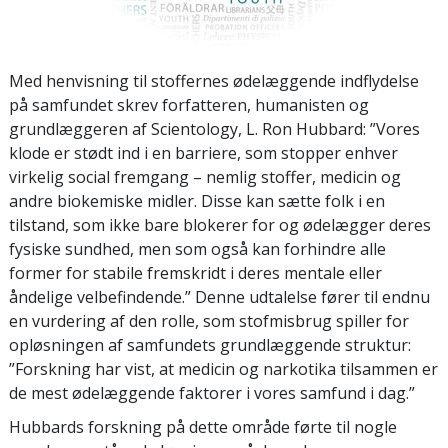
Med henvisning til stoffernes ødelæggende indflydelse
på samfundet skrev forfatteren, humanisten og
grundlæggeren af Scientology, L. Ron Hubbard: ”Vores
klode er stødt ind i en barriere, som stopper enhver
virkelig social fremgang – nemlig stoffer, medicin og
andre biokemiske midler. Disse kan sætte folk i en
tilstand, som ikke bare blokerer for og ødelægger deres
fysiske sundhed, men som også kan forhindre alle
former for stabile fremskridt i deres mentale eller
åndelige velbefindende.” Denne udtalelse fører til endnu
en vurdering af den rolle, som stofmisbrug spiller for
opløsningen af samfundets grundlæggende struktur:
”Forskning har vist, at medicin og narkotika tilsammen er
de mest ødelæggende faktorer i vores samfund i dag.”
Hubbards forskning på dette område førte til nogle