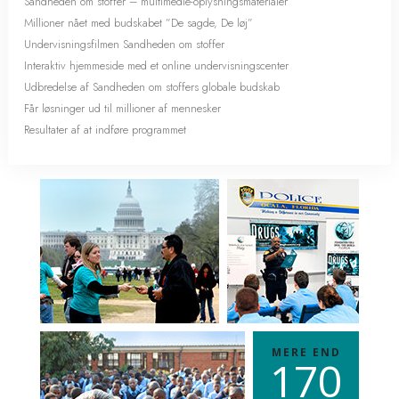
Sandheden om stoffer – multimedie-oplysningsmaterialer
Millioner nået med budskabet ”De sagde, De løj”
Undervisningsfilmen Sandheden om stoffer
Interaktiv hjemmeside med et online undervisningscenter
Udbredelse af Sandheden om stoffers globale budskab
Får løsninger ud til millioner af mennesker
Resultater af at indføre programmet
MERE END
1
7
0