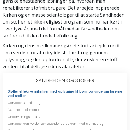
ganske enestående løsninger på, hvordan man
rehabiliterer stofmisbrugere. Det arbejde inspirerede
Kirken og en masse scientologer til at starte Sandheden
om stoffer, et ikke-religiøst program som nu har kørt i
over tyve år, med det formål med at få sandheden om
stoffer ud til den brede befolkning.
Kirken og dens medlemmer gør et stort arbejde rundt
om i verden for at udrydde stofmisbrug gennem
oplysning, og den opfordrer alle, der ønsker en stoffri
verden, til at deltage i dens aktiviteter.
SANDHEDEN OM STOFFER
Støtter effektive initiativer med oplysning til børn og unge om farerne
ved stoffer
Udrydder stofmisbrug
Multimedie-elementer
Undervisningsinitiativ
Udrydder den verdensomspændende epidemi med stofmisbrug