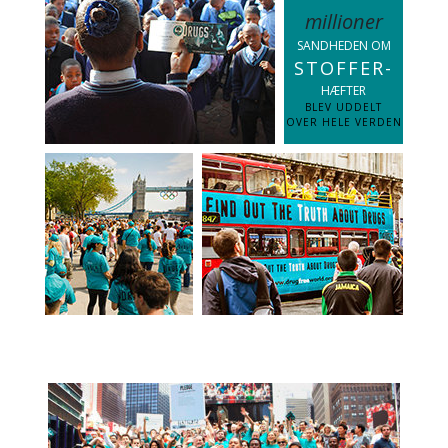
millioner
SANDHEDEN OM
STOFFER-
HÆFTER
BLEV UDDELT
OVER HELE VERDEN