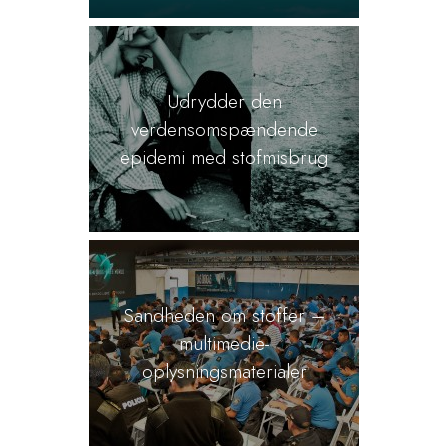
Udrydder den
verdensomspændende
epidemi med stofmisbrug
Sandheden om stoffer –
multimedie-
oplysningsmaterialer