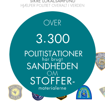
SIKRE LOKALSAMFUND
HJÆLPER POLITIET OVERALT I VERDEN
.
3
3
0
0