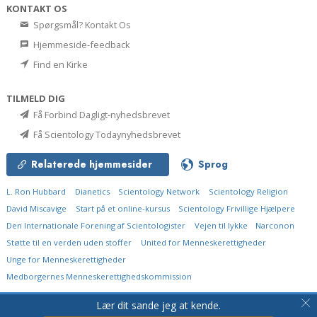
KONTAKT OS
Spørgsmål? Kontakt Os
Hjemmeside-feedback
Find en Kirke
TILMELD DIG
Få Forbind Dagligt-nyhedsbrevet
Få Scientology Todaynyhedsbrevet
Relaterede hjemmesider
Sprog
L. Ron Hubbard
Dianetics
Scientology Network
Scientology Religion
David Miscavige
Start på et online-kursus
Scientology Frivillige Hjælpere
Den Internationale Forening af Scientologister
Vejen til lykke
Narconon
Støtte til en verden uden stoffer
United for Menneskerettigheder
Unge for Menneskerettigheder
Medborgernes Menneskerettigheds­kommission
© 2026
Church of Scientology International.
Alle rettigheder forbeholdt.
Lær dit sande jeg at kende.
Persondatapolitik
•
Cookie Policy
•
Vilkår for brug
•
Juridisk meddelelse