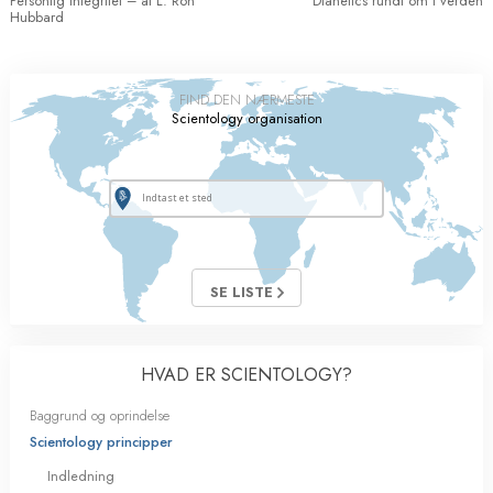
Personlig integritet – af L. Ron
Dianetics rundt om i verden
Hubbard
FIND DEN NÆRMESTE
Scientology organisation
SE LISTE
HVAD ER SCIENTOLOGY?
Baggrund og oprindelse
Scientology principper
Indledning