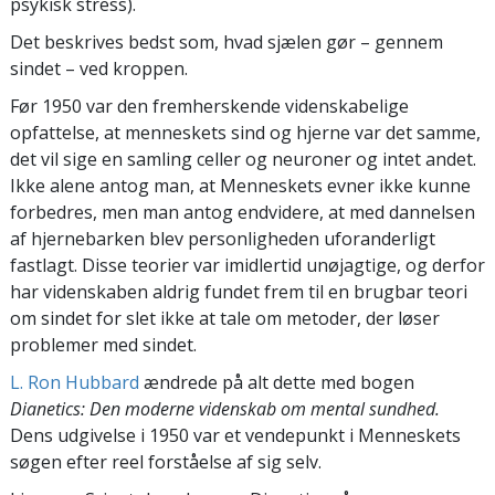
psykisk stress).
Det beskrives bedst som, hvad sjælen gør – gennem
sindet – ved kroppen.
Før 1950 var den fremherskende videnskabelige
opfattelse, at menneskets sind og hjerne var det samme,
det vil sige en samling celler og neuroner og intet andet.
Ikke alene antog man, at Menneskets evner ikke kunne
forbedres, men man antog endvidere, at med dannelsen
af hjernebarken blev personligheden uforanderligt
fastlagt. Disse teorier var imidlertid unøjagtige, og derfor
har videnskaben aldrig fundet frem til en brugbar teori
om sindet for slet ikke at tale om metoder, der løser
problemer med sindet.
L. Ron Hubbard
ændrede på alt dette med bogen
Dianetics: Den moderne videnskab om mental sundhed.
Dens udgivelse i 1950 var et vendepunkt i Menneskets
søgen efter reel forståelse af sig selv.