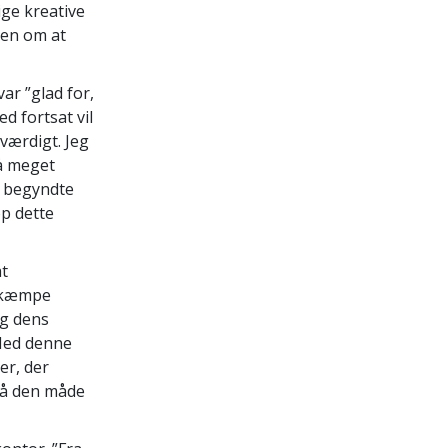
ige kreative
men om at
ar ”glad for,
ed fortsat vil
værdigt. Jeg
så meget
r begyndte
op dette
at
bekæmpe
og dens
 Med denne
er, der
på den måde