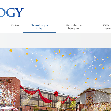
Kirker
Scientology
Hvordan vi
Ofte 
i dag
hjælper
spør
velser
Find en kirke
Indvielser
Vejen til lykke
Baggrund 
B
g kodekser
Ideelle Scientology Kirker
Scientology arrangementer
Applied Scholastics
Indenfor i 
L
siger
Avancerede Organisationer
David Miscavige – kirkelig leder af
Criminon
Scientolog
In
Scientology
Flag Landbasen
Narconon
In
Freewinds
Sandheden om stoffer
B
Bringer Scientology ud til hele verden
United for Menneskerettigheder
 principper
Medborgernes Menneske­rettigheds
kommission
Dianetics