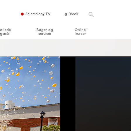
Scientology TV
Dansk
stillede
Bøger og
Online-
gsmål
servicer
kurser
og grundprincipper
egynderbøger
Hvordan man løser konflikter
en Kirke
ydbøger
Tilværelsens dynamikker
y organisationerne
troducerende foredrag
Bestanddelene af forståelse
troduktionsfilm
Løsninger til farlige omgivelser
egynderservice
Assister ved sygdom og skader
Integritet og ærlighed
­
Ægteskab
Følelsernes Toneskala