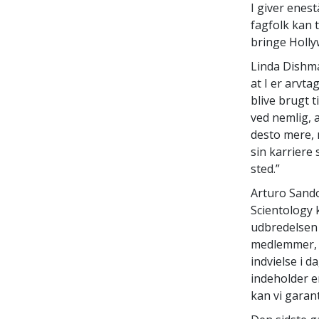
I giver enes
fagfolk kan 
bringe Holly
Linda Dishma
at I er arvta
blive brugt 
ved nemlig, 
desto mere, 
sin karriere
sted.”
Arturo Sandov
Scientology 
udbredelsen a
medlemmer, a
indvielse i 
indeholder e
kan vi garant