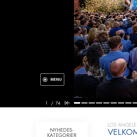
Kærlighed og had
Hvad er storhed?
MENU
Indvielse
SMP video-run
1
/
74
LOS ANGELE
VELKOM
NYHEDES­
KATEGORIER