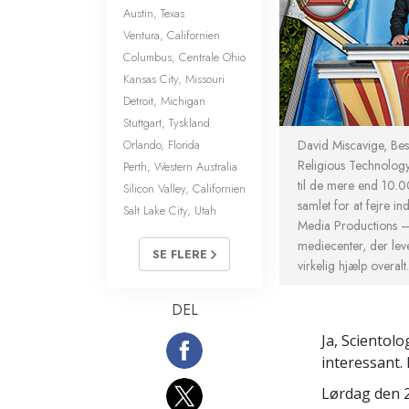
Austin, Texas
Ventura, Californien
Columbus, Centrale Ohio
Kansas City, Missouri
Detroit, Michigan
Stuttgart, Tyskland
Orlando, Florida
David Miscavige, Bes
Religious Technolog
Perth, Western Australia
til de mere end 10.0
Silicon Valley, Californien
samlet for at fejre in
Salt Lake City, Utah
Media Productions – e
mediecenter, der le
SE FLERE
virkelig hjælp overalt.
DEL
Ja, Scientolo
interessant
Lørdag den 2