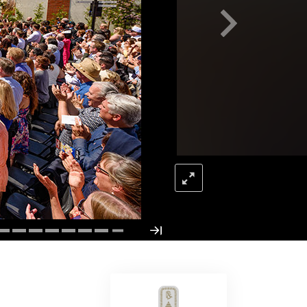
Løsninger til stoffer
Børn
Redskaber til arbejdspladsen
Etik og tilstandene
Årsagen til undertrykkelse
Undersøgelser
Organiseringens grundlag
Det grundlæggende om public
relations
Targets og mål
Studieteknologien