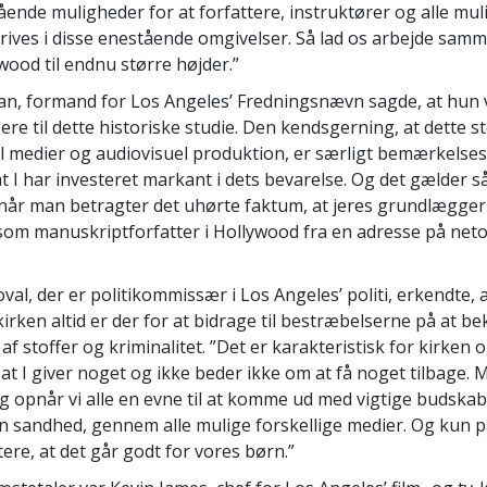
tående muligheder for at forfattere, instruktører og alle mul
trives i disse enestående omgivelser. Så lad os arbejde sam
wood til endnu større højder.”
n, formand for Los Angeles’ Fredningsnævn sagde, at hun v
gere til dette historiske studie. Den kendsgerning, at dette st
til medier og audiovisuel produktion, er særligt bemærkelses
at I har investeret markant i dets bevarelse. Og det gælder 
når man betragter det uhørte faktum, at jeres grundlægge
 som manuskriptforfatter i Hollywood fra en adresse på net
al, der er politikommissær i Los Angeles’ politi, erkendte, 
kirken altid er der for at bidrage til bestræbelserne på at 
f stoffer og kriminalitet. ”Det er karakteristisk for kirken 
t I giver noget og ikke beder ikke om at få noget tilbage.
dag opnår vi alle en evne til at komme ud med vigtige budskab
n sandhed, gennem alle mulige forskellige medier. Og kun 
ere, at det går godt for vores børn.”