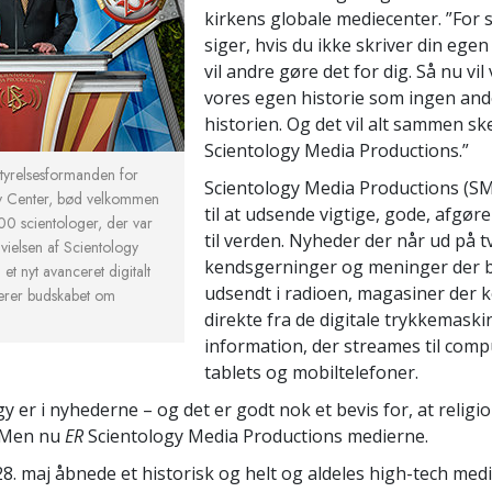
kirkens globale mediecenter. ”For
siger, hvis du ikke skriver din egen 
vil andre gøre det for dig. Så nu vil 
vores egen historie som ingen ande
historien. Og det vil alt sammen ske
Scientology Media Productions.”
tyrelsesformanden for
Scientology Media Productions (SM
y Center, bød velkommen
til at udsende vigtige, gode, afgø
00 scientologer, der var
til verden. Nyheder der når ud på 
dvielsen af Scientology
kendsgerninger og meninger der b
t nyt avanceret digitalt
udsendt i radioen, magasiner der
verer budskabet om
direkte fra de digitale trykkemask
information, der streames til comp
tablets og mobiltelefoner.
gy er i nyhederne – og det er godt nok et bevis for, at religi
. Men nu
ER
Scientology Media Productions medierne.
8. maj åbnede et historisk og helt og aldeles high-tech me