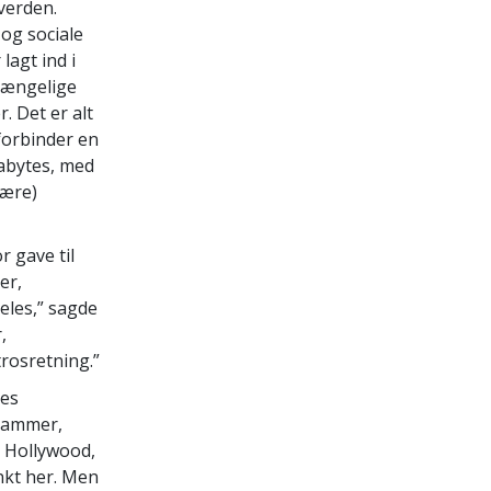
verden.
og sociale
lagt ind i
lgængelige
. Det er alt
forbinder en
gabytes, med
tære)
r gave til
er,
eles,” sagde
,
rosretning.”
les
skammer,
å Hollywood,
nkt her. Men