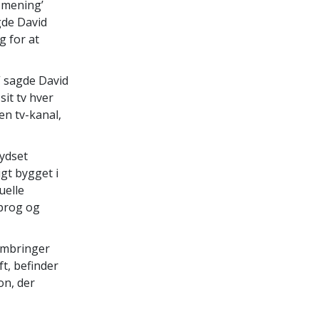
s mening’
gde David
g for at
,” sagde David
sit tv hver
en tv-kanal,
rydset
gt bygget i
uelle
sprog og
rembringer
t, befinder
on, der