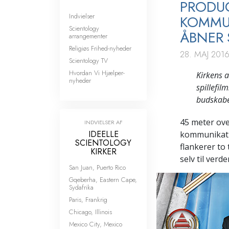
PRODUC
Indvielser
KOMMUN
Scientology
ÅBNER 
arrangementer
Religiøs Frihed-nyheder
28. MAJ 201
Scientology TV
Hvordan Vi Hjælper-
Kirkens 
nyheder
spillefil
budskabet
45 meter ove
INDVIELSER AF
IDEELLE
kommunikati
SCIENTOLOGY
flankerer to 
KIRKER
selv til ver
San Juan, Puerto Rico
Gqeberha, Eastern Cape,
Sydafrika
Paris, Frankrig
Chicago, Illinois
Mexico City, Mexico