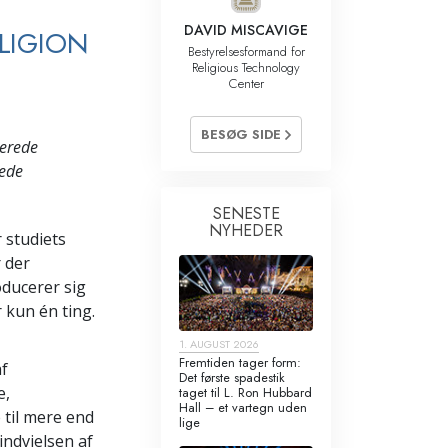
Kommunikation
DAVID MISCAVIGE
LIGION
Bestyrelsesformand for
Religious Technology
Center
BESØG SIDE
rerede
rede
SENESTE
NYHEDER
 studiets
 der
roducerer sig
 kun én ting.
1. AUGUST 2026
Fremtiden tager form:
af
Det første spadestik
e,
taget til L. Ron Hubbard
Hall – et vartegn uden
e til mere end
lige
indvielsen af