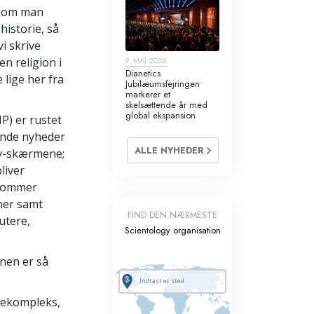
 som man
historie, så
vi skrive
n religion i
9. MAJ 2026
Dianetics
 lige her fra
Jubilæumsfejringen
markerer et
skelsættende år med
global ekspansion
P) er rustet
rende nyheder
ALLE NYHEDER
tv-skærmene;
liver
 kommer
iner samt
FIND DEN NÆRMESTE
utere,
Scientology organisation
onen er så
diekompleks,