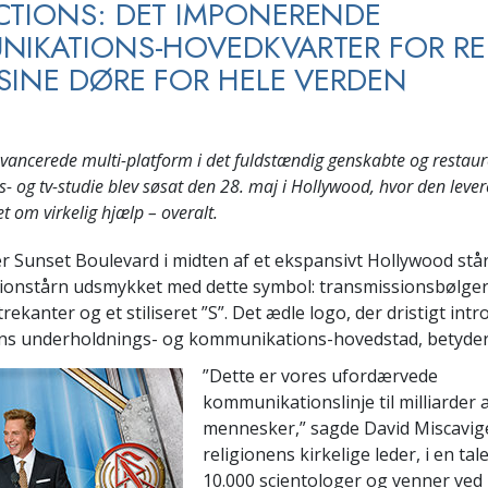
TIONS: DET IMPONERENDE
IKATIONS-HOVEDKVARTER FOR RE
SINE DØRE FOR HELE VERDEN
6
avancerede multi-platform i det fuldstændig genskabte og restau
ms- og tv-studie blev søsat den 28. maj i Hollywood, hvor den leve
 om virkelig hjælp – overalt.
r Sunset Boulevard i midten af et ekspansivt Hollywood står
onstårn udsmykket med dette symbol: transmissionsbølger
trekanter og et stiliseret ”S”. Det ædle logo, der dristigt int
dens underholdnings- og kommunikations-hovedstad, betyder
”Dette er vores ufordærvede
kommunikationslinje til milliarder 
mennesker,” sagde David Miscavig
religionens kirkelige leder, i en tal
10.000 scientologer og venner ved 