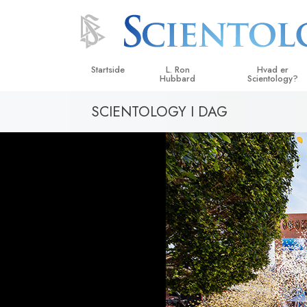
Startside
L. Ron
Hvad er
Hubbard
Scientology?
SCIENTOLOGY I DAG
Anskuelser og udø
Scientologys tro o
Hvad scientologer 
om Scientology
Mød en scientolog
Indenfor i en Kirke
De grundlæggende
i Scientology
En introduktion til 