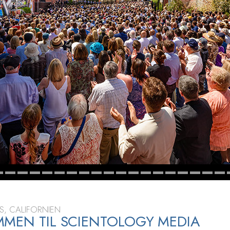
Scientology Kirkens Frivillige
 –
Hjælpere
dvisning
Foto-rundvisning
S, CALIFORNIEN
MEN TIL SCIENTOLOGY MEDIA