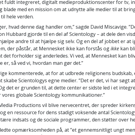
t fuldt integreret, digitalt medieproduktionscenter for tv, i
 blade med en mission om at udnytte alle medier til at bring
til hele verden.
ger, hvad denne dag handler om,” sagde David Miscavige. ”D
Ron Hubbard gjorde til en del af Scientology – at dele den vis
hjælpe andre til at hjælpe sig selv. Og en del af jobbet er at 
em, der påstår, at Mennesket ikke kan forstås og
ikke
kan bli
t det forholder sig anderledes. Vi ved, at Mennesket kan bliv
 er, så ved vi, hvordan man gør det.”
ige kommenterede, at for at udbrede religionens budskab, 
t skabe Scientologys egne medier. ”Det er det, vi har søgt at
g det er grunden til, at dette center er sidste led i et integr
r vores globale Scientology kommunikationer.”
Media Productions vil blive nervecentret, der spreder kirken
 og en ressource for dens stadigt voksende antal Scientolog
ære indsats og de sociale programmer, den støtter over he
nledte opmærksomheden på, at ”et gennemsnitligt ungt me