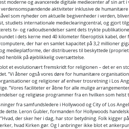
est moderne og avancerede digitale mediecenter af sin art i 
 verdensomspændende aktiviteter inklusive de humanitære 
vel som nyheder om aktuelle begivenheder i verden, bliver 
st, studiets internationale medieclearingcentral, og gjort ti
rets tv- og radioudsendelser samt dets trykte publikationer
ndet i dets kerne med 40 kilometer fiberoptisk kabel, der 
computere, der har en samlet kapacitet på 3,2 millioner gi
og medieplatforme, der distribueres til beskyttede (proprie
d henblik på øjeblikkelig oversættelse.
lot et evolutionært fremskridt for religionen – det er en sto
et. ”Vi åbner også vores døre for humanitære organisation
rganisationer og religioner af enhver trosretning i Los Ang
ige. ”Vores faciliteter er åbne for alle mulige arrangementer
delser og religiøse programmer fra en hvilken som helst t
inger fra samfundsledere i Hollywood og City of Los Ange
de dette. Leron Gubler, formanden for Hollywoods handel
Hvad, der sker her i dag, har stor betydning. Folk kigger p
rker, hvad Kirken gør. Og I anbringer ikke blot et ankerpu