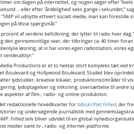
0 timer om dagen på internettet, og nogen søger efter ’livet
sekund … eller efter ’åndelighed’ seks gange i sekundet,” sa
 ”SMP vil udnytte ethvert socialt medie, man kan forestille si
ingen på disse spørgsmål.”
 procent af verdens befolkning, der lytter til radio hver dag
g den gennemsnitlige seer, der tilbringer ca. 40 timer foran 
åbenlyse løsning, at vi har vores egen radiostation, vores eg
t sendeudstyr.”
Media Productions er et to hektar stort kompleks tæt ved k
t Boulevard og Hollywood Boulevard. Studiet blev oprindeli
tter lydstudier, kreative lokaler, produktionsområder til vis
digering, lydoptagelser og miksning, oversættelse til andre 
e aspekter af film-, radio- og online-produktion.
det redaktionelle hovedkvarter for
tidsskriftet
Frihed
, der f
istorier og undersøgende journalistik med gennemslagskraf
 SMP.
Frihed
selv bliver udvidet til en global nyhedsorganisati
kte medier samt tv-, radio- og internet-platforme.