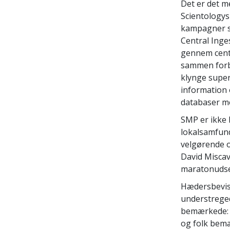
Det er det m
Scientologys
kampagner så
Central Inge
gennem cente
sammen forbu
klynge super
information 
databaser me
SMP er ikke b
lokalsamfund
velgørende o
David Miscav
maratonudsen
Hædersbevisn
understrege
bemærkede: ”
og folk bemæ