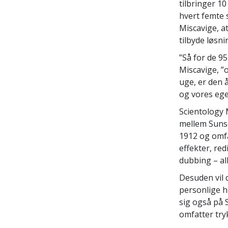
tilbringer 1
hvert femte 
Miscavige, at
tilbyde løsn
”Så for de 95
Miscavige, ”o
uge, er den 
og vores ege
Scientology 
mellem Sunse
1912 og omfa
effekter, re
dubbing – all
Desuden vil 
personlige h
sig også på
omfatter try