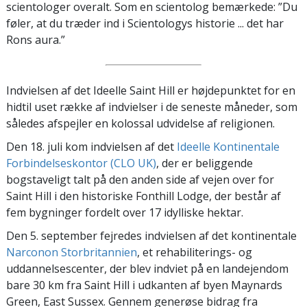
scientologer overalt. Som en scientolog bemærkede: ”Du
føler, at du træder ind i Scientologys historie ... det har
Rons aura.”
Indvielsen af det Ideelle Saint Hill er højdepunktet for en
hidtil uset række af indvielser i de seneste måneder, som
således afspejler en kolossal udvidelse af religionen.
Den 18. juli kom indvielsen af det
Ideelle Kontinentale
Forbindelseskontor (CLO UK)
, der er beliggende
bogstaveligt talt på den anden side af vejen over for
Saint Hill i den historiske Fonthill Lodge, der består af
fem bygninger fordelt over 17 idylliske hektar.
Den 5. september fejredes indvielsen af det kontinentale
Narconon Storbritannien
, et rehabiliterings- og
uddannelsescenter, der blev indviet på en landejendom
bare 30 km fra Saint Hill i udkanten af byen Maynards
Green, East Sussex. Gennem generøse bidrag fra