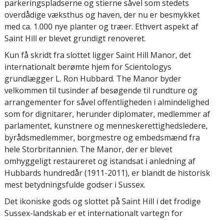
parkeringspladserne og stierne såvel som stedets
overdådige væksthus og haven, der nu er besmykket
med ca. 1.000 nye planter og træer. Ethvert aspekt af
Saint Hill er blevet grundigt renoveret.
Kun få skridt fra slottet ligger Saint Hill Manor, det
internationalt berømte hjem for Scientologys
grundlægger L. Ron Hubbard. The Manor byder
velkommen til tusinder af besøgende til rundture og
arrangementer for såvel offentligheden i almindelighed
som for dignitarer, herunder diplomater, medlemmer af
parlamentet, kunstnere og menneskerettighedsledere,
byrådsmedlemmer, borgmestre og embedsmænd fra
hele Storbritannien. The Manor, der er blevet
omhyggeligt restaureret og istandsat i anledning af
Hubbards hundredår (1911-2011), er blandt de historisk
mest betydningsfulde godser i Sussex.
Det ikoniske gods og slottet på Saint Hill i det frodige
Sussex-landskab er et internationalt vartegn for