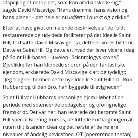
afspejling af netop det, som Ron altid ønskede sig,”
sagde David Miscavige. ”Hans drømme, hans vision og
hans planer – det hele er nu
udført
til punkt og prikke.”
Efter at have givet en malende beskrivelse af de fuldt
restaurerede og udvidede faciliteter på det Ideelle Saint
Hill, fortsatte David Miscavige: ”Ja, dette er vores historie.
Dette er Saint Hill. Og dette er, hvad der lever videre i dag
på Saint Hill-basen – juvelen i Scientologys krone.”
Øjeblikke før han klippede snoren på den fantastiske
ejendom, erklærede David Miscavige klart og tydeligt:
”Jeg tilegner hermed dette nye Ideelle Saint Hill til L. Ron
Hubbard og til den Bro, han byggede til evigheden!”
Saint Hill var Hubbards personlige hjem i løbet af en
periode med spændende opdagelser og uforlignelige
fremskridt. Det var her, han leverede det berømte Saint
Hill Special Briefing-kursus, afsluttede kortlægningen af
ruten til tilstanden clear og det første af de højere
niveauer af åndelig bevidsthed, OT (opererende thetan)-