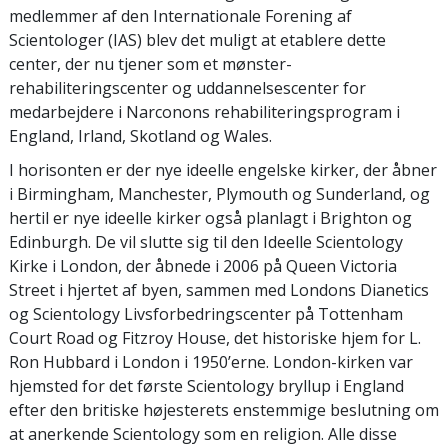
medlemmer af den Internationale Forening af
Scientologer (IAS) blev det muligt at etablere dette
center, der nu tjener som et mønster-
rehabiliteringscenter og uddannelsescenter for
medarbejdere i Narconons rehabiliteringsprogram i
England, Irland, Skotland og Wales.
I horisonten er der nye ideelle engelske kirker, der åbner
i Birmingham, Manchester, Plymouth og Sunderland, og
hertil er nye ideelle kirker også planlagt i Brighton og
Edinburgh. De vil slutte sig til den Ideelle Scientology
Kirke i London, der åbnede i 2006 på Queen Victoria
Street i hjertet af byen, sammen med Londons Dianetics
og Scientology Livsforbedringscenter på Tottenham
Court Road og Fitzroy House, det historiske hjem for L.
Ron Hubbard i London i 1950’erne. London-kirken var
hjemsted for det første Scientology bryllup i England
efter den britiske højesterets enstemmige beslutning om
at anerkende Scientology som en religion. Alle disse