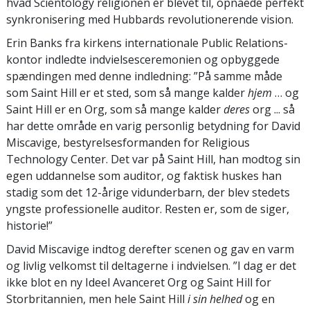
hvad Scientology religionen er blevet til, opnåede perfekt
synkronisering med Hubbards revolutionerende vision.
Erin Banks fra kirkens internationale Public Relations-
kontor indledte indvielsesceremonien og opbyggede
spændingen med denne indledning: ”På samme måde
som Saint Hill er et sted, som så mange kalder
hjem
… og
Saint Hill er en Org, som så mange kalder
deres
org ... så
har dette område en varig personlig betydning for David
Miscavige, bestyrelsesformanden for Religious
Technology Center. Det var på Saint Hill, han modtog sin
egen uddannelse som auditor, og faktisk huskes han
stadig som det 12-årige vidunderbarn, der blev stedets
yngste professionelle auditor. Resten er, som de siger,
historie!”
David Miscavige indtog derefter scenen og gav en varm
og livlig velkomst til deltagerne i indvielsen. ”I dag er det
ikke blot en ny Ideel Avanceret Org og Saint Hill for
Storbritannien, men hele Saint Hill
i sin helhed
og en