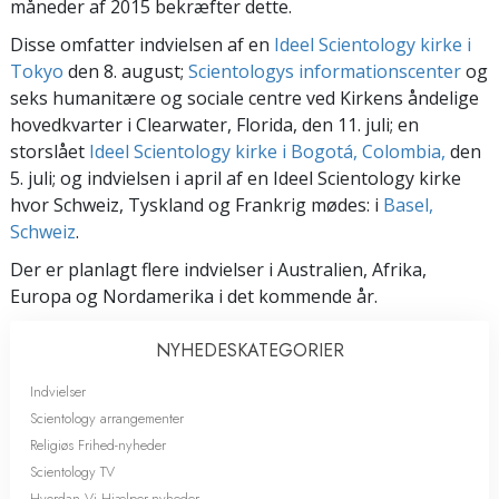
måneder af 2015 bekræfter dette.
Disse omfatter indvielsen af en
Ideel Scientology kirke i
Tokyo
den 8. august;
Scientologys informationscenter
og
seks humanitære og sociale centre ved Kirkens åndelige
hovedkvarter i Clearwater, Florida, den 11. juli; en
storslået
Ideel Scientology kirke i Bogotá, Colombia,
den
5. juli; og indvielsen i april af en Ideel Scientology kirke
hvor Schweiz, Tyskland og Frankrig mødes: i
Basel,
Schweiz
.
Der er planlagt flere indvielser i Australien, Afrika,
Europa og Nordamerika i det kommende år.
NYHEDES­KATEGORIER
Indvielser
Scientology arrangementer
Religiøs Frihed-nyheder
Scientology TV
Hvordan Vi Hjælper-nyheder