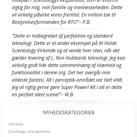
milepæl i Scientologys ekspansion, som er enormt
vigtig for mig, min familie og menneskeheden. Dette
vil virkelig påvirke vores fremtid. En million tak til
Bestyrelsesformanden for RTC!”
– P.B.
”Dette er indbegrebet af perfektion og standard
teknologi. Dette er et andet eksempel på At Holde
Scientology Virkende og at vende hver sten, når det
gælder levering af L. Ron Hubbards teknologi. Jeg kan
virkelig godt lide dette sammenhæng af skønhed og
funktionalitet i denne org. Det her overgår min
vildeste fantasi. Alt i perceptik-området var helt vildt.
Jeg vil rigtig gerne gøre Super Power! Alt i alt er dette
en perfekt ideel scene!”
– W.B.
NYHEDES­KATEGORIER
Indvielser
Scientology arrangementer