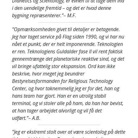
Dianetics og Scientology, er evnen til at tage dem ind
i den uendelige fremtid – og det er hvad denne
bygning repræsenterer.”
– M.F.
”Opmærksomheden givet til detaljer er betagende.
Jeg har taget service på Flag siden 1990, og vi har nu
nået et punkt, der er helt imponerende. Teknologien
er ren. Teknologiens Guldalder fase II vil rent faktisk
gennemtrænge det planetariske reaktive sind, og det
vil bringe ufattelig stor ekspansion. Ord kan ikke
beskrive, hvor meget jeg beundrer
Bestyrelsesformanden for Religious Technology
Center, og hvor taknemmelig jeg er for det, han og
hans team har gjort. Han er en utrolig stabil
terminal, og vi stoler alle på ham, da han har bevist,
at han tager arbejdet alvorligt og vil få det
udført.”
– A.B.
”Jeg er ekstremt stolt over at være scientolog på dette