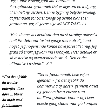
”Jeg kunne virkelig godt lide området til
Perceptionsprogrammet! Det er ligesom en indgang
til en helt ny verden. Denne bygning betyder virkelig,
at fremtiden for Scientology og denne planet er
garanteret. Jeg vil gerne sige MANGE TAK!”
– L.L.
”Hele denne weekend var den mest utrolige oplevelse
i mit liv. Dette var tusind gange mere utroligt end
noget, jeg nogensinde kunne have forestillet mig. Jeg
græd så snart jeg kom ind i lobbyen. Hver detailje er
så æstetisk og overvældende smuk. Den er det
ultimative i æstetik.”
– K.P.
”Det er fænomenalt, hele vejen
”Fra det øjeblik
igennem – fra det øjeblik du
du træder
kommer ind af døren, gennem atriet
indenfor disse
og gennem hvert eneste rum,
døre ... bliver
auditeringslokale, kontor og i hver
du mødt med
eneste gang støder man på komplet
fuldkommen