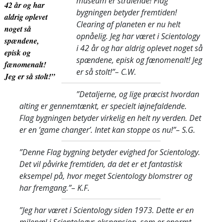
museum er strålende! Flag
42 år og har
bygningen betyder fremtiden!
aldrig oplevet
Clearing af planeten er nu helt
noget så
opnåelig. Jeg har været i Scientology
spændene,
i 42 år og har aldrig oplevet noget så
episk og
spændene, episk og fænomenalt! Jeg
fænomenalt!
er så stolt!”
– C.W.
Jeg er så stolt!”
”Detaljerne, og lige præcist hvordan
alting er gennemtænkt, er specielt iøjnefaldende.
Flag bygningen betyder virkelig en helt ny verden. Det
er en ’game changer’. Intet kan stoppe os nu!”
– S.G.
”Denne Flag bygning betyder evighed for Scientology.
Det vil påvirke fremtiden, da det er et fantastisk
eksempel på, hvor meget Scientology blomstrer og
har fremgang.”
– K.F.
”Jeg har været i Scientology siden 1973. Dette er en