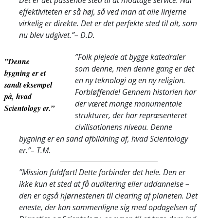
Det er det passende sted til at modtage service. Når
effektiviteten er så høj, så ved man at alle linjerne
virkelig er direkte. Det er det perfekte sted til alt, som
nu blev udgivet.”
– D.D.
”Folk plejede at bygge katedraler
”Denne
som denne, men denne gang er det
bygning er et
en ny teknologi og en ny religion.
sandt eksempel
Forbløffende! Gennem historien har
på, hvad
der været mange monumentale
Scientology er.”
strukturer, der har repræsenteret
civilisationens niveau. Denne
bygning er en sand afbildning af, hvad Scientology
er.”
– T.M.
”Mission fuldført! Dette forbinder det hele. Den er
ikke kun et sted at få auditering eller uddannelse –
den er også hjørnestenen til clearing af planeten. Det
eneste, der kan sammenligne sig med opdagelsen af