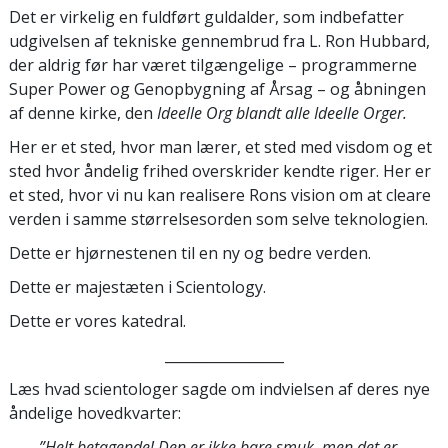
Det er virkelig en fuldført guldalder, som indbefatter
udgivelsen af tekniske gennembrud fra L. Ron Hubbard,
der aldrig før har været tilgængelige – programmerne
Super Power og Genopbygning af Årsag – og åbningen
af denne kirke, den
Ideelle Org blandt alle Ideelle Orger.
Her er et sted, hvor man lærer, et sted med visdom og et
sted hvor åndelig frihed overskrider kendte riger. Her er
et sted, hvor vi nu kan realisere Rons vision om at cleare
verden i samme størrelsesorden som selve teknologien.
Dette er hjørnestenen til en ny og bedre verden.
Dette er majestæten i Scientology.
Dette er vores katedral.
_________________
Læs hvad scientologer sagde om indvielsen af deres nye
åndelige hovedkvarter:
”Helt betagende! Den er ikke bare smuk, men det er