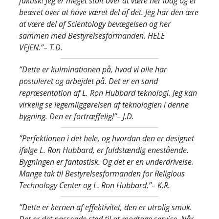
faktisk! Jeg er meget stolt over at være her idag og er
beæret over at have været del af det. Jeg har den ære
at være del af Scientology bevægelsen og her
sammen med Bestyrelsesformanden. HELE
VEJEN.”
– T.D.
”Dette er kulminationen på, hvad vi alle har
postuleret og arbejdet på. Det er en sand
repræsentation af L. Ron Hubbard teknologi. Jeg kan
virkelig se legemliggørelsen af teknologien i denne
bygning. Den er fortræffelig!”
– J.D.
”Perfektionen i det hele, og hvordan den er designet
ifølge L. Ron Hubbard, er fuldstændig enestående.
Bygningen er fantastisk. Og det er en underdrivelse.
Mange tak til Bestyrelsesformanden for Religious
Technology Center og L. Ron Hubbard.”
– K.R.
”Dette er kernen af effektivitet, den er utrolig smuk.