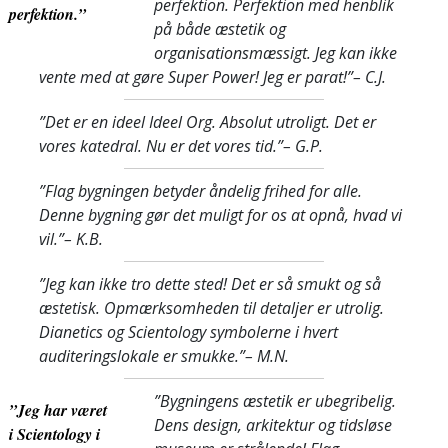
perfektion. Perfektion med henblik
perfektion.”
på både æstetik og
organisationsmæssigt. Jeg kan ikke
vente med at gøre Super Power! Jeg er parat!”
– C.J.
”Det er en ideel Ideel Org. Absolut utroligt. Det er
vores katedral. Nu er det vores tid.”
– G.P.
”Flag bygningen betyder åndelig frihed for alle.
Denne bygning gør det muligt for os at opnå, hvad vi
vil.”
– K.B.
”Jeg kan ikke tro dette sted! Det er så smukt og så
æstetisk. Opmærksomheden til detaljer er utrolig.
Dianetics og Scientology symbolerne i hvert
auditeringslokale er smukke.”
– M.N.
”Bygningens æstetik er ubegribelig.
”Jeg har været
Dens design, arkitektur og tidsløse
i Scientology i