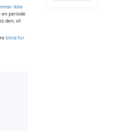
kommer ikke
e en periode
s den, vil
ære
blind for