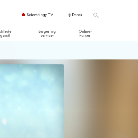
Scientology TV
Dansk
stillede
Bøger og
Online-
gsmål
servicer
kurser
og grundprincipper
egynderbøger
Hvordan man løser konflikter
en Kirke
ydbøger
Tilværelsens dynamikker
y organisationerne
troducerende foredrag
Bestanddelene af forståelse
troduktionsfilm
Løsninger til farlige omgivelser
egynderservice
Assister ved sygdom og skader
Integritet og ærlighed
­
Ægteskab
Følelsernes Toneskala