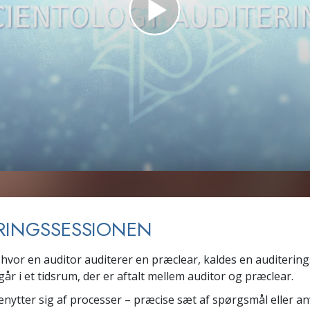
Scientology Kirkens Frivillige
 –
Hjælpere
RINGSSESSIONEN
 hvor en auditor auditerer en præclear, kaldes en auditering
år i et tidsrum, der er aftalt mellem auditor og præclear.
enytter sig af processer – præcise sæt af spørgsmål eller an