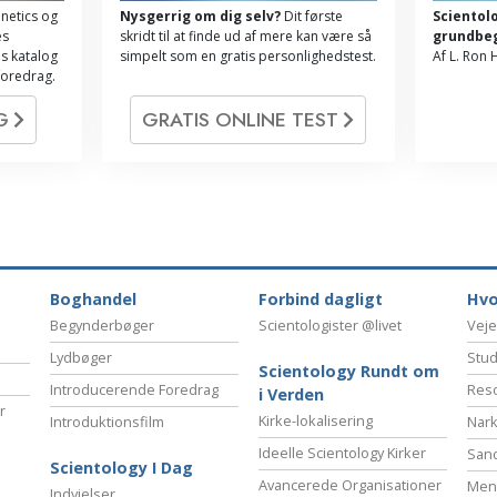
netics og
Nysgerrig om dig selv?
Dit første
Scientol
es
skridt til at finde ud af mere kan være så
grundbe
s katalog
simpelt som en gratis personlighedstest.
Af L. Ron
foredrag.
OG
GRATIS ONLINE TEST
Boghandel
Forbind dagligt
Hvo
Begynderbøger
Scientologister @livet
Veje
Lydbøger
Stud
Scientology Rundt om
Introducerende Foredrag
Reso
i Verden
r
Kirke-lokalisering
Introduktionsfilm
Nark
Ideelle Scientology Kirker
San
Scientology I Dag
Avancerede Organisationer
Menn
Indvielser