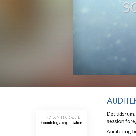
Kærlighed og had
Hvad er storhed?
AUDITE
Det tidsrum,
FIND DEN NÆRMESTE
session foreg
Scientology organisation
Auditering b