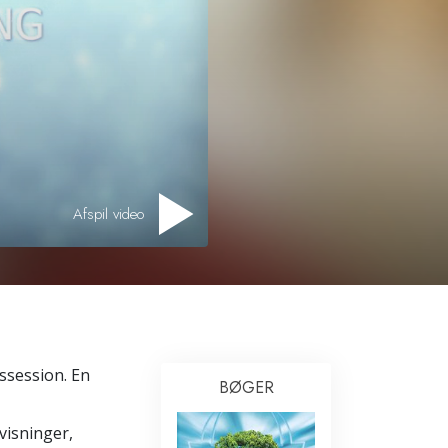
Løsninger til stoffer
Børn
Redskaber til arbejdspladsen
Etik og tilstandene
Årsagen til undertrykkelse
Afspil video
Undersøgelser
Organiseringens grundlag
Det grundlæggende om public
relations
Targets og mål
ssession. En
BØGER
Studieteknologien
visninger,