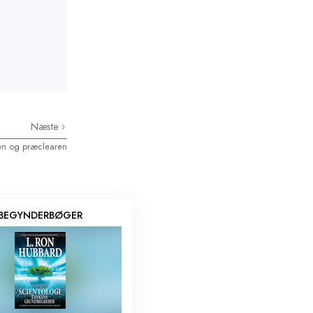
Næste
en og præclearen
BEGYNDERBØGER