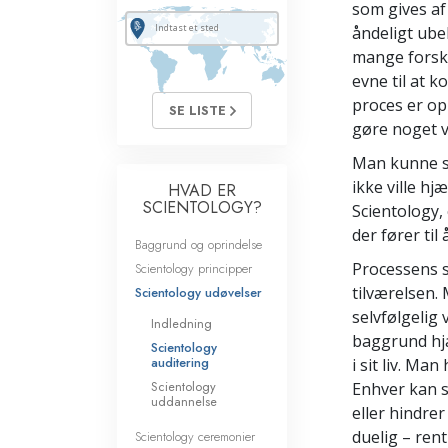
som gives af
åndeligt ubeh
mange forske
evne til at k
proces er op
SE LISTE
gøre noget v
Man kunne se
ikke ville h
HVAD ER
SCIENTOLOGY?
Scientology,
der fører til 
Baggrund og oprindelse
Processens s
Scientology principper
tilværelsen. 
Scientology udøvelser
selvfølgelig 
Indledning
baggrund hjæ
Scientology
auditering
i sit liv. Ma
Scientology
Enhver kan s
uddannelse
eller hindre
duelig – rent
Scientology ceremonier