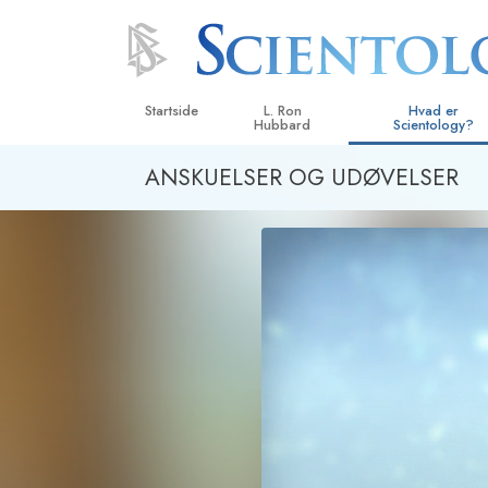
Startside
L. Ron
Hvad er
Hubbard
Scientology?
ANSKUELSER OG UDØVELSER
Anskuelser og udø
Scientologys tro o
Hvad scientologer 
om Scientology
Mød en scientolog
Indenfor i en Kirke
De grundlæggende
i Scientology
En introduktion til 