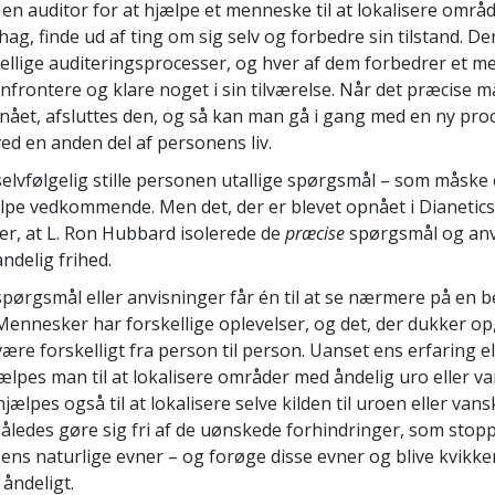
 en auditor for at hjælpe et menneske til at lokalisere omr
ag, finde ud af ting om sig selv og forbedre sin tilstand. De
llige auditeringsprocesser, og hver af dem forbedrer et 
onfrontere og klare noget i sin tilværelse. Når det præcise m
nået, afsluttes den, og så kan man gå i gang med en ny proc
ed en anden del af personens liv.
lvfølgelig stille personen utallige spørgsmål – som måske 
jælpe vedkommende. Men det, der er blevet opnået i Dianetic
 er, at L. Ron Hubbard isolerede de
præcise
spørgsmål og anv
åndelig frihed.
pørgsmål eller anvisninger får én til at se nærmere på en b
Mennesker har forskellige oplevelser, og det, der dukker op, 
være forskelligt fra person til person. Uanset ens erfaring el
lpes man til at lokalisere områder med åndelig uro eller v
n hjælpes også til at lokalisere selve kilden til uroen eller van
åledes gøre sig fri af de uønskede forhindringer, som sto
r ens naturlige evner – og forøge disse evner og blive kvikk
 åndeligt.