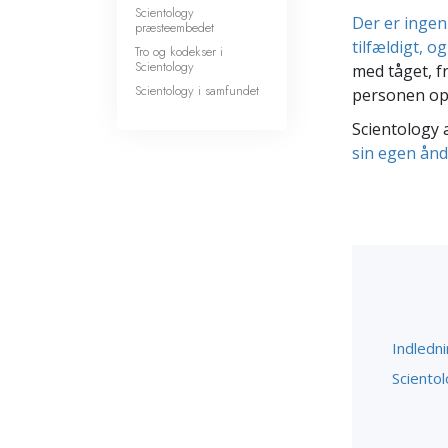
Scientology
Der er ingen
præsteembedet
tilfældigt, o
Tro og kodekser i
Scientology
med tåget, f
Scientology i samfundet
personen opn
Scientology 
sin egen ånde
Indledn
Scientol