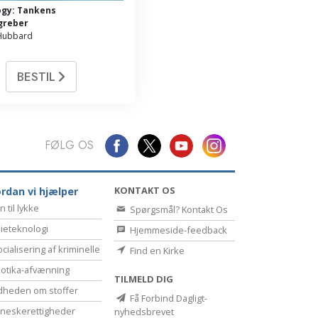
ogy: Tankens
greber
 Hubbard
BESTIL
FØLG OS
KONTAKT OS
rdan vi hjælper
n til lykke
Spørgsmål? Kontakt Os
ieteknologi
Hjemmeside-feedback
cialisering af kriminelle
Find en Kirke
otika-afvænning
TILMELD DIG
dheden om stoffer
Få Forbind Dagligt-
eske­rettigheder
nyhedsbrevet