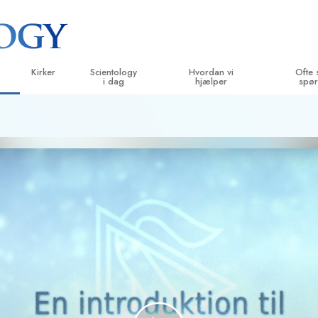
Kirker
Scientology
Hvordan vi
Ofte 
i dag
hjælper
spør
velser
Find en kirke
Indvielser
Vejen til lykke
Baggrund 
B
g kodekser
Ideelle Scientology Kirker
Scientology arrangementer
Applied Scholastics
Indenfor i 
L
siger
Avancerede Organisationer
David Miscavige – kirkelig leder af
Criminon
Scientolog
In
Scientology
Flag Landbasen
Narconon
In
Freewinds
Sandheden om stoffer
B
Bringer Scientology ud til hele verden
United for Menneskerettigheder
 principper
Medborgernes Menneske­rettigheds
kommission
Dianetics