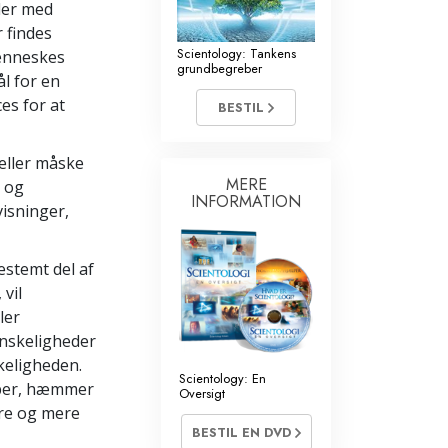
Kommunikation
åder med
r findes
Scientology: Tankens
menneskes
grundbegreber
ål for en
es for at
BESTIL
eller måske
MERE
s og
INFORMATION
isninger,
estemt del af
vil
ler
anskeligheder
skeligheden.
Scientology: En
pper, hæmmer
Oversigt
ere og mere
BESTIL EN DVD