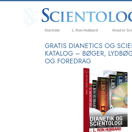
Startside
L. Ron Hubbard
Hvad er Sc
Anskuelser og
GRATIS DIANETICS OG SCI
KATALOG – BØGER, LYDBØG
Scientologys t
OG FOREDRAG
Hvad scientolo
Mød en scient
Indenfor i en K
De grundlægge
i Scientology
En introduktion
Kærlighed og 
Hvad er storh