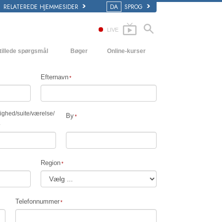
RELATEREDE HJEMMESIDER
DA
SPROG
LIVE
tillede spørgsmål
Bøger
Online-kurser
 og grundprincipper
Hvordan man løser konflikter
Begynderbøger
Efternavn
i en Kirke
Tilværelsens dynamikker
Lydbøger
ogy organisationerne
Forståelse
Introducerende foredrag
lighed
/
suite
/
værelse
/
By
.
Løsninger til hjælp mod de farlige
Film
omgivelser
Assister ved sygdom og skader
Region
Integritet og ærlighed
Ægteskab
Telefonnummer
Følelsernes toneskala