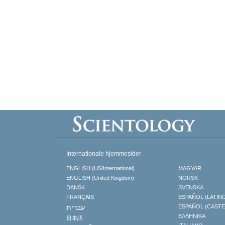
Internationale hjemmesider
ENGLISH (US/International)
MAGYAR
ENGLISH (United Kingdom)
NORSK
DANSK
SVENSKA
FRANÇAIS
ESPAÑOL (LATIN
עברית
ESPAÑOL (CAST
ΕΛΛΗΝΙΚA
日本語