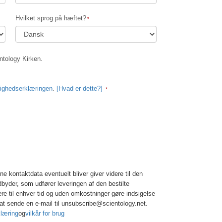
Løsningen på stoffer
Hvilket sprog på hæftet?
Børn
Redskaber til arbejdspladsen
ntology Kirken.
Etik og din tilstand
Årsagen til undertrykkelse
olighedserklæringen
.
[Hvad er dette?]
Undersøgelser
Organiseringens grundlag
Det grundlæggende om public relations
Mål og targets
ne kontaktdata eventuelt bliver giver videre til den
Studieteknologien
dbyder, som udfører leveringen af den bestilte
Kommunikation
nere til enhver tid og uden omkostninger gøre indsigelse
at sende en e-mail til unsubscribe@scientology.net.
klæring
og
vilkår for brug