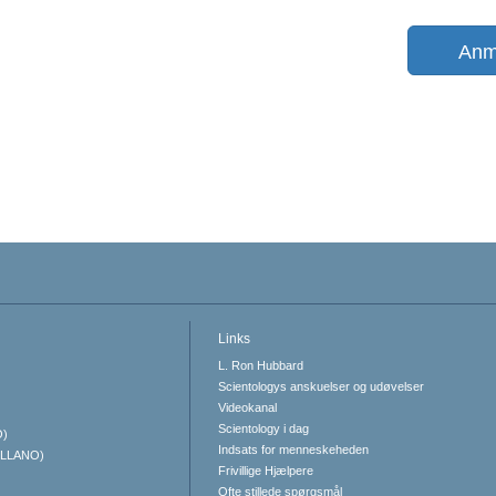
Anm
Links
L. Ron Hubbard
Scientologys anskuelser og udøvelser
Videokanal
Scientology i dag
O)
Indsats for menneskeheden
ELLANO)
Frivillige Hjælpere
Ofte stillede spørgsmål