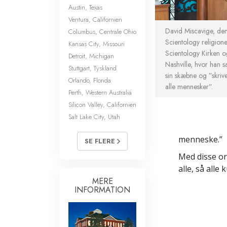
Austin, Texas
Ventura, Californien
David Miscavige, den 
Columbus, Centrale Ohio
Scientology religione
Kansas City, Missouri
Scientology Kirken o
Detroit, Michigan
Nashville, hvor han sa
Stuttgart, Tyskland
sin skæbne og ”skriv
Orlando, Florida
alle mennesker”.
Perth, Western Australia
Silicon Valley, Californien
Salt Lake City, Utah
menneske.”
SE FLERE
Med disse or
alle, så all
MERE
INFORMATION