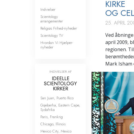
KIRKE
Indvielser
OG CEL
Scientology
arrangementer
25. APRIL 20
Religiøs Frihed-nyheder
Ved åbningen
Scientology TV
april 2009, 
Hvordan Vi Hjælper-
nyheder
regionen. Ti
berømtheder
Mark Isham o
INDVIELSER AF
IDEELLE
SCIENTOLOGY
KIRKER
San Juan, Puerto Rico
Gqeberha, Eastern Cape,
Sydafrika
Paris, Frankrig
Chicago, Illinois
Mexico City, Mexico