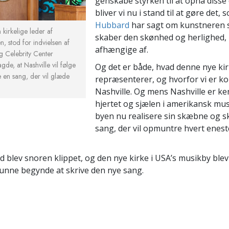
genskabe styrken til at opnå diss
bliver vi nu i stand til at gøre det,
Hubbard
har sagt om kunstneren 
kirkelige leder af
skaber den skønhed og herlighed, 
n, stod for indvielsen af
afhængige af.
g Celebrity Center
gde, at Nashville vil følge
Og det er både, hvad denne nye ki
e en sang, der vil glæde
repræsenterer, og hvorfor vi er ko
Nashville. Og mens Nashville er k
hjertet og sjælen i amerikansk musi
byen nu realisere sin skæbne og s
sang, der vil opmuntre hvert enest
d blev snoren klippet, og den nye kirke i USA’s musikby blev
e kunne begynde at skrive den nye sang.