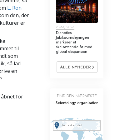
e drømme, så
 som
L. Ron
som den, der
kulturer er
9. MAJ 2026
Dianetics
Jubilæumsfejringen
rke
markerer et
skelsættende år med
mmet til
global ekspansion
endt som
k, så lad
ALLE NYHEDER
krive en
e
FIND DEN NÆRMESTE
 åbnet for
Scientology organisation