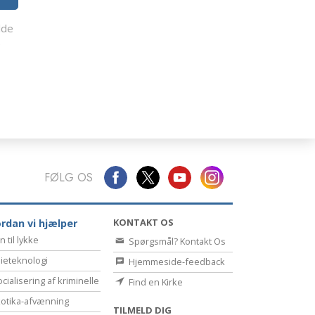
lde
e
FØLG OS
KONTAKT OS
rdan vi hjælper
n til lykke
Spørgsmål? Kontakt Os
ieteknologi
Hjemmeside-feedback
cialisering af kriminelle
Find en Kirke
otika-afvænning
TILMELD DIG