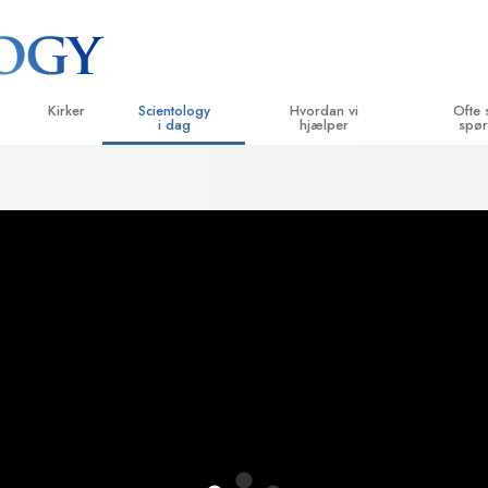
Kirker
Scientology
Hvordan vi
Ofte 
i dag
hjælper
spør
velser
Find en kirke
Indvielser
Vejen til lykke
Baggrund 
B
g kodekser
Ideelle Scientology Kirker
Scientology arrangementer
Applied Scholastics
Indenfor i 
L
siger
Avancerede Organisationer
David Miscavige – kirkelig leder af
Criminon
Scientolog
In
Scientology
Flag Landbasen
Narconon
In
Freewinds
Sandheden om stoffer
B
Bringer Scientology ud til hele verden
United for Menneskerettigheder
 principper
Medborgernes Menneske­rettigheds
kommission
Dianetics