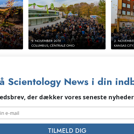
9. NOVEMBER 2019
2. NOVEMBE
COLUMBUS, CENTRALE OHIO
KANSAS CITY
å Scientology News i din ind
edsbrev, der dækker vores seneste nyhede
TILMELD DIG