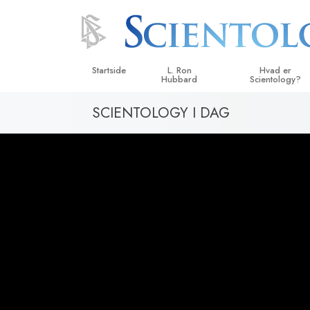
Startside
L. Ron
Hvad er
Hubbard
Scientology?
SCIENTOLOGY I DAG
Anskuelser og udø
Scientologys tro o
Hvad scientologer 
om Scientology
Mød en scientolog
Indenfor i en Kirke
De grundlæggende
i Scientology
En introduktion til 