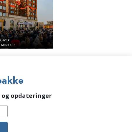
R 2019
, MISSOURI
bakke
r og opdateringer