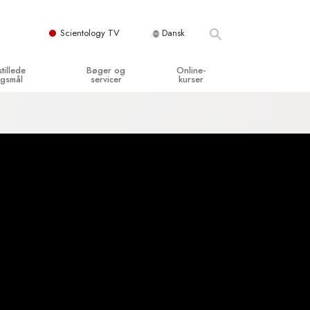
Scientology TV
Dansk
stillede
Bøger og
Online-
gsmål
servicer
kurser
og grundprincipper
egynderbøger
Hvordan man løser konflikter
en Kirke
ydbøger
Tilværelsens dynamikker
y organisationerne
troducerende foredrag
Bestanddelene af forståelse
troduktionsfilm
Løsninger til farlige omgivelser
egynderservice
Assister ved sygdom og skader
Integritet og ærlighed
­
Ægteskab
Følelsernes Toneskala