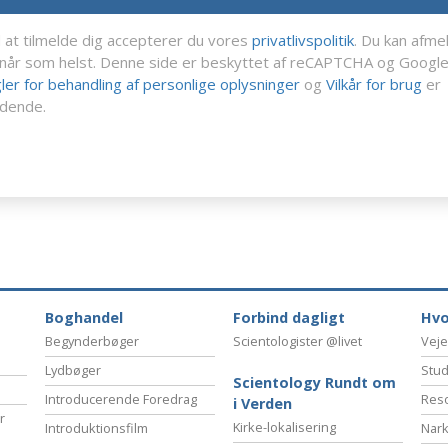
 at tilmelde dig accepterer du vores
privatlivspolitik
. Du kan afme
 når som helst. Denne side er beskyttet af reCAPTCHA og Googl
ler for behandling af personlige oplysninger
og
Vilkår for brug
er
dende.
Boghandel
Forbind dagligt
Hvo
Begynderbøger
Scientologister @livet
Veje
Lydbøger
Stud
Scientology Rundt om
Introducerende Foredrag
Reso
i Verden
r
Kirke-lokalisering
Introduktionsfilm
Nark