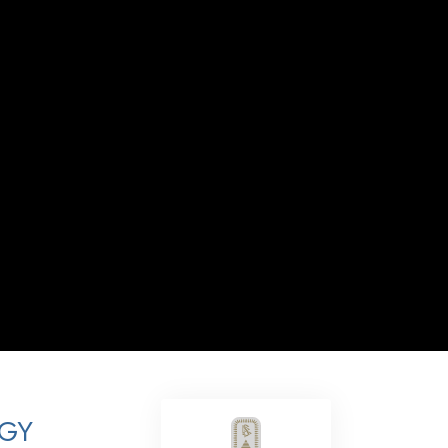
Løsninger til stoffer
Børn
Redskaber til arbejdspladsen
Etik og tilstandene
Årsagen til undertrykkelse
Undersøgelser
Organiseringens grundlag
Det grundlæggende om public
relations
Targets og mål
Studieteknologien
OGY