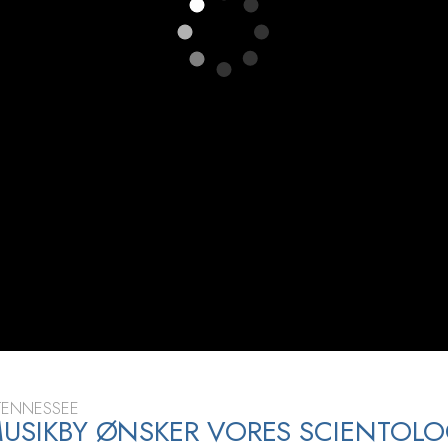
Scientology Kirkens Frivillige
 –
Hjælpere
 TENNESSEE
MUSIKBY ØNSKER VORES SCIENTOL