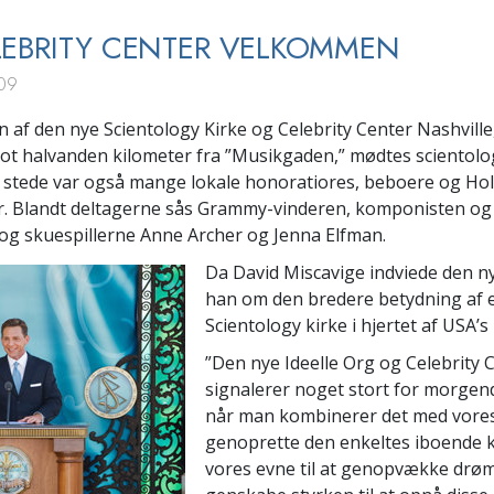
EBRITY CENTER VELKOMMEN
09
 af den nye Scientology Kirke og Celebrity Center Nashville,
blot halvanden kilometer fra ”Musikgaden,” mødtes scientolo
l stede var også mange lokale honoratiores, beboere og Ho
. Blandt deltagerne sås Grammy-vinderen, komponisten og
g skuespillerne Anne Archer og Jenna Elfman.
Da David Miscavige indviede den ny
han om den bredere betydning af 
Scientology kirke i hjertet af USA’s
”Den nye Ideelle Org og Celebrity 
signalerer noget stort for morge
når man kombinerer det med vores 
genoprette den enkeltes iboende kr
vores evne til at genopvække dr