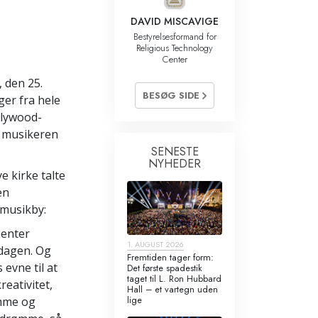
Kommunikation
DAVID MISCAVIGE
Bestyrelsesformand for
Religious Technology
Center
 den 25.
BESØG SIDE
ger fra hele
llywood-
 musikeren
SENESTE
NYHEDER
e kirke talte
en
 musikby:
Center
1. AUGUST 2026
ndagen. Og
Fremtiden tager form:
evne til at
Det første spadestik
taget til L. Ron Hubbard
eativitet,
Hall – et vartegn uden
lige
ømme og