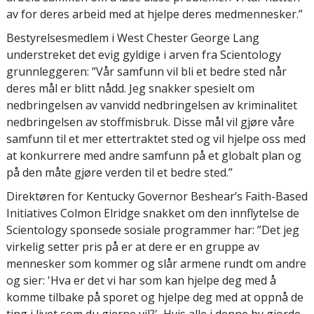
av for deres arbeid med at hjelpe deres medmennesker.”
Bestyrelsesmedlem i West Chester George Lang
understreket det evig gyldige i arven fra Scientology
grunnleggeren: ”Vår samfunn vil bli et bedre sted når
deres mål er blitt nådd. Jeg snakker spesielt om
nedbringelsen av vanvidd nedbringelsen av kriminalitet
nedbringelsen av stoffmisbruk. Disse mål vil gjøre våre
samfunn til et mer ettertraktet sted og vil hjelpe oss med
at konkurrere med andre samfunn på et globalt plan og
på den måte gjøre verden til et bedre sted.”
Direktøren for Kentucky Governor Beshear’s Faith-Based
Initiatives Colmon Elridge snakket om den innflytelse de
Scientology sponsede sosiale programmer har: ”Det jeg
virkelig setter pris på er at dere er en gruppe av
mennesker som kommer og slår armene rundt om andre
og sier: 'Hva er det vi har som kan hjelpe deg med å
komme tilbake på sporet og hjelpe deg med at oppnå de