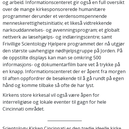
og arbeid. Informationscenteret gir også en full oversikt
over de mange kirkesponsorerede humanitære
programmer derunder et verdensomspennende
menneskerettighetsinitiativ; et likeså vidtrekkende
narkouddannelses- og avvenningsprogram; et globalt
nettverk av læsehjælps- og indlæringscentre; samt
Frivillige Scientology Hjelpere programmet der nå utgjør
den største uavhengige nødhjelpsgruppe på Jorden. På
de oppstilte displays kan man se omkring 500
informasjons- og dokumentarfilm bare vet å trykke på
en knapp. Informationscenteret der er åpent fra morgen
til aften oppfordrer de besøkende til å gå rundt på egen
hånd og komme tilbake så ofte de har lyst.
Kirkens store kirkesal vil også være åpen for
interreligiøse og lokale eventer til gagn for hele
Cincinnati området.
_________________
Scientology Kirken Cincinnati er den tredje ideelle kirke