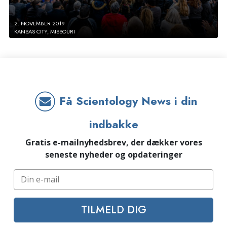
2. NOVEMBER 2019
KANSAS CITY, MISSOURI
Få Scientology News i din
indbakke
Gratis e-mailnyhedsbrev, der dækker vores
seneste nyheder og opdateringer
TILMELD DIG