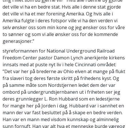
ting i livet som du gjerne vil?' Hvis alle i denne by gjorde
det ville vi ha en bedre stat. Hvis alle i denne stat gjorde
det ville vi ha et mer forening Amerika. Og hvis alle i
Amerika fulgte i deres fotspor ville vi ha den verden vi
selv ønsker oss som min kone og jeg ønsker oss for våre
to sønner og som vi alle ønsker oss for de kommende
generasjoner.”
styreformannen for National Underground Railroad
Freedom Center pastor Damon Lynch anerkjente kirkens
innsats med at puste nyt liv i hele Cincinnati området:
”Det var her på brederne av Ohio elven at mange på flukt
fra slaveri tog deres første skritt på frihedens kyst. Og
på samme måte som Nordstjernen ledet dem der var
ombord på undergrundsjernbanen ut i friheten ser jeg
deres grunnlegger L. Ron Hubbard som en ledestjerne
for mange her på Jorden i dag. Hubbard var i sannhet en
mann der var fast besluttet på å skape en bedre verden.
Han var en mann med visdom kunnskap og alminnelig
sunn fornuft. Han var alt hva et menneske burde væreog