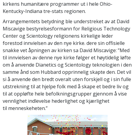
kirkens humanitære programmer ut i hele Ohio-
Kentucky-Indiana tre-stats regionen.
Arrangementets betydning ble understreket av at David
Miscavige bestyrelsesformann for Religious Technology
Center og Scientology religionens kirkelige leder
forestod innvielsen av den nye kirke. dere sin offisielle
snakke vet åpningen av kirken sa David Miscavige: ”Med
til innvielsen av denne nye kirke følger et høytidelig løfte
om å anvende Dianetics og Scientology teknologien i den
samme ånd som Hubbard opprinnelig skapte den. Det vil
si å anvende den bredt overalt uten forskjell og i sin fulle
utstrekning til at hjelpe folk med å skape et bedre liv og
til at oppløfte hele befolkningsgrupper gjennom å vise
vennlighet indlevelse hederlighet og kjærlighet
til menneskeheten.”