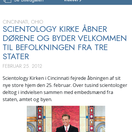
SCIENTOLOGY
KIRKEN
CINCINNATI
CINCINNATI, OHIO
INDVIELSE
SCIENTOLOGY KIRKE ÅBNER
DØRENE OG BYDER VELKOMMEN
INDVIELSE
TIL BEFOLKNINGEN FRA TRE
STATER
FEBRUAR 25. 2012
Scientology Kirken i Cincinnati fejrede åbningen af sit
nye store hjem den 25. februar. Over tusind scientologer
deltog i indvielsen sammen med embedsmænd fra
staten, amtet og byen.