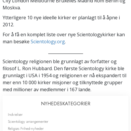
City London Melbourne Bruxelles Madrid Rom Berlin og
Moskva.
Ytterligere 10 nye ideelle kirker er planlagt til å åpne i
2012.
For å få en komplet liste over nye Scientologykirker kan
man besøke
Scientology.org
.
_________________
Scientology religionen ble grunnlagt av forfatter og
filosof L. Ron Hubbard. Den første Scientology kirke ble
grunnlagt i USA i 1954 og religionen er nå ekspandert til
mer enn 10 000 kirker misjoner og tilknyttede grupper
med millioner av medlemmer i 167 lande.
NYHEDES­KATEGORIER
Indvielser
Scientology arrangementer
Religiøs Frihed-nyheder