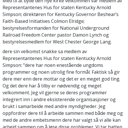
Med til at byde den nye kirke velkommen var medlem av
Representantenes Hus for staten Kentucky Arnold
Simpson; direktøren for Kentucky Governor Beshear’s
Faith-Based Initiatives Colmon Elridge;
bestyrelsesformanden for National Underground
Railroad Freedom Center pastor Damon Lynch og
bestyrelsesmedlem for West Chester George Lang.
dere sin velkomst snakke sa medlem av
Representantenes Hus for staten Kentucky Arnold
Simpson: ”dere har noen enestående ungdoms
programmer og noen utrolig fine formål. Faktisk så gir
dere mer enn dere mottar og det er en meget god ting.
Og det dere har å tilby er nødvendig og meget
velkomment. Jeg vil gjerne se deres programmer
integrert inn i andre eksisterende organisasjoner og
brukt i samarbeide med andre myndigheder. Jeg
oppfordrer dere til å arbeide sammen med både meg og
med de andre embetsmenn dere har valgt så vi alle kan
arbeid sammen om å løse disse problemer. Vi tar hatten