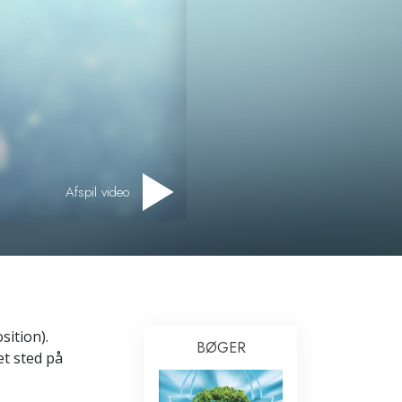
Løsninger til stoffer
Børn
Redskaber til arbejdspladsen
Etik og tilstandene
Årsagen til undertrykkelse
Afspil video
Undersøgelser
Organiseringens grundlag
Det grundlæggende om public
relations
Targets og mål
sition).
BØGER
et sted på
Studieteknologien