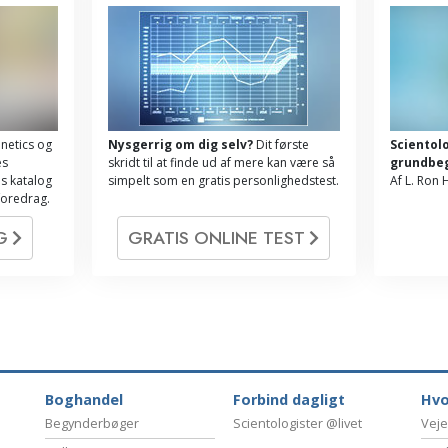
netics og
Nysgerrig om dig selv?
Dit første
Scientol
es
skridt til at finde ud af mere kan være så
grundbe
s katalog
simpelt som en gratis personlighedstest.
Af L. Ron
foredrag.
OG
GRATIS ONLINE TEST
Boghandel
Forbind dagligt
Hvo
Begynderbøger
Scientologister @livet
Veje