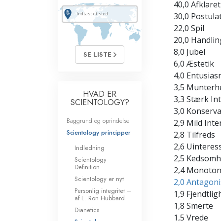
40,0 Afklare
30,0 Postula
22,0 Spil
20,0 Handlin
8,0 Jubel
SE LISTE
6,0 Æstetik
4,0 Entusia
3,5 Munterh
HVAD ER
3,3 Stærk In
SCIENTOLOGY?
3,0 Konserv
Baggrund og oprindelse
2,9 Mild Int
Scientology principper
2,8 Tilfreds
2,6 Uinteres
Indledning
2,5 Kedsom
Scientology
Definition
2,4 Monoton
Scientology er nyt
2,0 Antagon
Personlig integritet –
1,9 Fjendtlig
af L. Ron Hubbard
1,8 Smerte
Dianetics
1,5 Vrede