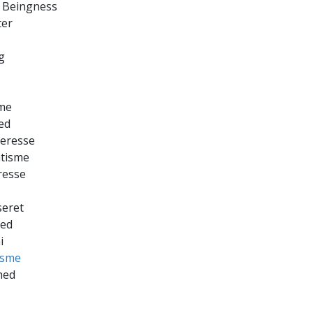
t Beingness
ter
g
sme
ed
teresse
atisme
eresse
seret
hed
i
isme
hed