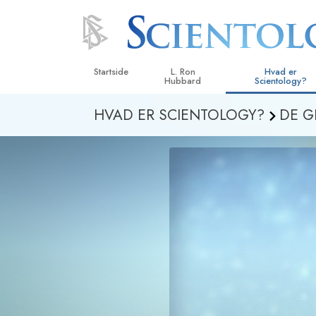
Startside
L. Ron
Hvad er
Hubbard
Scientology?
HVAD ER SCIENTOLOGY?
DE G
Anskuelser og udø
Scientologys tro o
Hvad scientologer 
om Scientology
Mød en scientolog
Indenfor i en Kirke
De grundlæggende
i Scientology
En introduktion til 