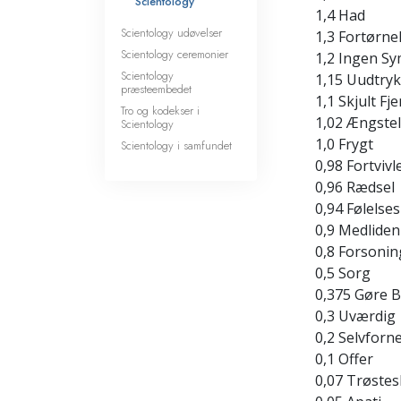
Scientology
1,4 Had
Scientology udøvelser
1,3 Fortørne
Scientology ceremonier
1,2 Ingen Sy
Scientology
1,15 Uudtryk
præsteembedet
1,1 Skjult Fj
Tro og kodekser i
1,02 Ængste
Scientology
1,0 Frygt
Scientology i samfundet
0,98 Fortvivl
0,96 Rædsel
0,94 Følelses
0,9 Medlide
0,8 Forsonin
0,5 Sorg
0,375 Gøre 
0,3 Uværdig
0,2 Selvforn
0,1 Offer
0,07 Trøstes