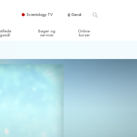
Scientology TV
Dansk
stillede
Bøger og
Online-
gsmål
servicer
kurser
og grundprincipper
egynderbøger
Hvordan man løser konflikter
en Kirke
ydbøger
Tilværelsens dynamikker
y organisationerne
troducerende foredrag
Bestanddelene af forståelse
troduktionsfilm
Løsninger til farlige omgivelser
egynderservice
Assister ved sygdom og skader
Integritet og ærlighed
­
Ægteskab
Følelsernes Toneskala