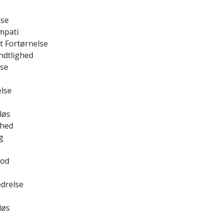
lse
mpati
t Fortørnelse
endtlighed
lse
else
løs
nhed
g
Bod
edrelse
løs