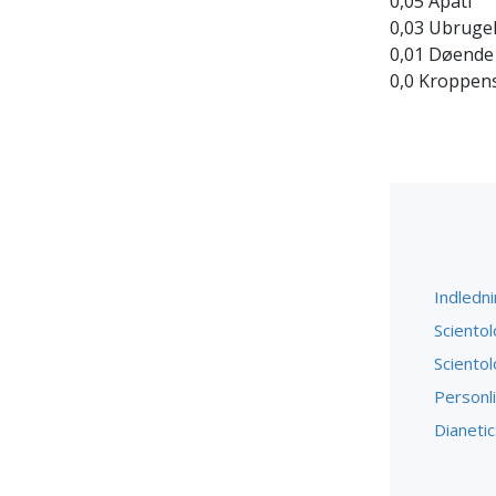
0,05 Apati
0,03 Ubrugel
0,01 Døende
0,0 Kroppen
Indledn
Scientol
Scientol
Personli
Dianetic