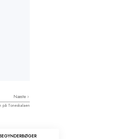
Næste
on på Toneskalaen
BEGYNDERBØGER