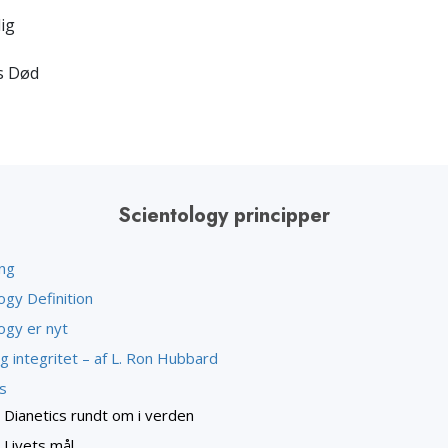
ig
s Død
Scientology principper
ing
ogy Definition
ogy er nyt
g integritet – af L. Ron Hubbard
s
Dianetics rundt om i verden
Livets mål