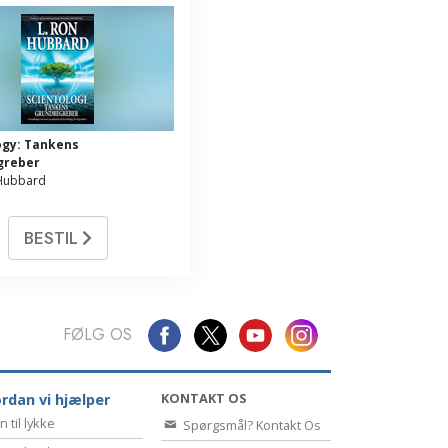
ogy: Tankens
greber
 Hubbard
BESTIL
FØLG OS
KONTAKT OS
rdan vi hjælper
n til lykke
Spørgsmål? Kontakt Os