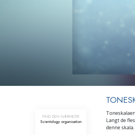
Kærlighed og had
Hvad er storhed?
TONES
Toneskalaen n
FIND DEN NÆRMESTE
Langt de fle
Scientology organisation
denne skala.