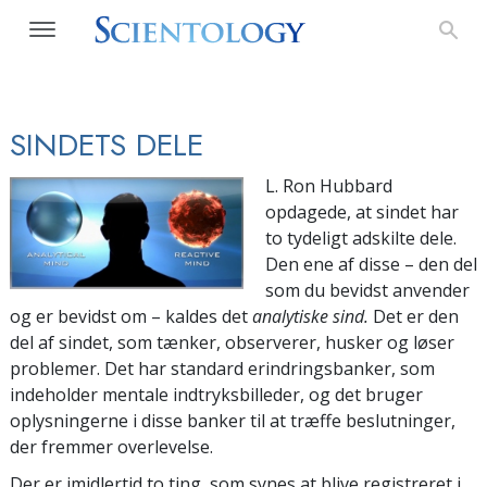
SINDETS DELE
L. Ron Hubbard
opdagede, at sindet har
to tydeligt adskilte dele.
Den ene af disse – den del
som du bevidst anvender
og er bevidst om – kaldes det
analytiske sind.
Det er den
del af sindet, som tænker, observerer, husker og løser
problemer. Det har standard erindringsbanker, som
indeholder mentale indtryksbilleder, og det bruger
oplysningerne i disse banker til at træffe beslutninger,
der fremmer overlevelse.
Der er imidlertid to ting, som synes at blive registreret i