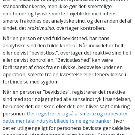
standardbankerne, men ikke gør det: smertelige
emotioner og fysisk smerte. I øjeblikke med intens
smerte frakobles det analytiske sind, og den anden del af
sindet, det
reaktive sind,
overtager kontrollen.
Når en person er ved fuld bevidsthed, har hans
analytiske sind den fulde kontrol. Når individet er helt
eller delvist ”bevidstløst”, overtager det reaktive sind helt
eller delvist kontrollen. ”Bevidstløshed” kan være
forårsaget af chok fra en ulykke, bedøvelse under en
operation, smerte fra en kvæstelse eller febervildelse i
forbindelse med sygdom.
Når en person er ”bevidstløs”, registrerer det reaktive
sind med stor nøjagtighed alle sanseindtryk i hændelsen,
herunder det, der sker, eller det, der bliver sagt omkring
personen.
Det registrerer også al smerte og opbevarer
dette mentale indtryksbillede i sine egne banker,
hvor
det er utilgængeligt for personens bevidste genkaldelse