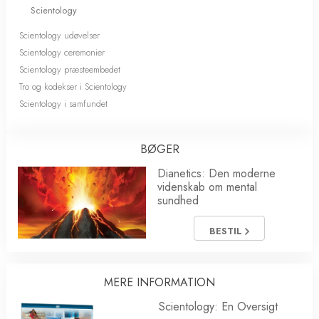
Scientology
Scientology udøvelser
Scientology ceremonier
Scientology præsteembedet
Tro og kodekser i Scientology
Scientology i samfundet
BØGER
Dianetics: Den moderne
videnskab om mental
sundhed
BESTIL
MERE INFORMATION
Scientology: En Oversigt