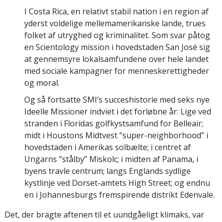
I Costa Rica, en relativt stabil nation i en region af
yderst voldelige mellemamerikanske lande, trues
folket af utryghed og kriminalitet. Som svar påtog
en Scientology mission i hovedstaden San José sig
at gennemsyre lokalsamfundene over hele landet
med sociale kampagner for menneskerettigheder
og moral.
Og så fortsatte SMI’s succeshistorie med seks nye
Ideelle Missioner indviet i det forløbne år: Lige ved
stranden i Floridas golfkystsamfund for Belleair;
midt i Houstons Midtvest ”super-neighborhood” i
hovedstaden i Amerikas solbælte; i centret af
Ungarns ”stålby” Miskolc; i midten af Panama, i
byens travle centrum; langs Englands sydlige
kystlinje ved Dorset-amtets High Street; og endnu
en i Johannesburgs fremspirende distrikt Edenvale.
Det, der bragte aftenen til et uundgåeligt klimaks, var