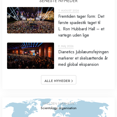
SENESTE NYHEDER
1. AUGUST 2026
Fremtiden tager form: Det
første spadestik taget til
L. Ron Hubbard Hall – et
vartegn uden lige
9. MAJ 2026
Dianetics Jubilæumsfejringen
markerer et skelsættende år
med global ekspansion
ALLE NYHEDER
FIND DEN NÆRMESTE
Scientology organisation