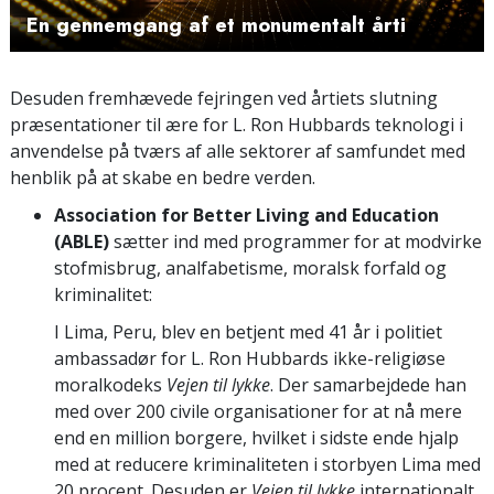
Video
En gennemgang af et monumentalt årti
Desuden fremhævede fejringen ved årtiets slutning
præsentationer til ære for L. Ron Hubbards teknologi i
anvendelse på tværs af alle sektorer af samfundet med
henblik på at skabe en bedre verden.
Association for Better Living and Education
(ABLE)
sætter ind med programmer for at modvirke
stofmisbrug, analfabetisme, moralsk forfald og
kriminalitet:
I Lima, Peru, blev en betjent med 41 år i politiet
ambassadør for L. Ron Hubbards ikke-religiøse
moralkodeks
Vejen til lykke
. Der samarbejdede han
med over 200 civile organisationer for at nå mere
end en million borgere, hvilket i sidste ende hjalp
med at reducere kriminaliteten i storbyen Lima med
20 procent. Desuden er
Vejen til lykke
internationalt