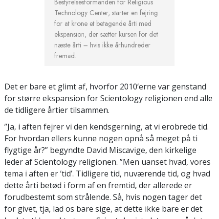
Bestyrelsesformanden for Religious
Technology Center, starter en fejring
for at krone et betagende årti med
ekspansion, der sætter kursen for det
næste årti – hvis ikke århundreder
fremad.
Det er bare et glimt af, hvorfor 2010’erne var genstand
for større ekspansion for Scientology religionen end alle
de tidligere årtier tilsammen.
”Ja, i aften fejrer vi den kendsgerning, at vi erobrede tid.
For hvordan ellers kunne nogen opnå så meget på ti
flygtige år?” begyndte David Miscavige, den kirkelige
leder af Scientology religionen. ”Men uanset hvad, vores
tema i aften er ’tid’. Tidligere tid, nuværende tid, og hvad
dette årti betød i form af en fremtid, der allerede er
forudbestemt som strålende. Så, hvis nogen tager det
for givet, tja, lad os bare sige, at dette ikke bare er det