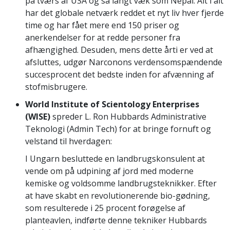
på tværs af USA og så langt væk som Nepal. Alt i alt
har det globale netværk reddet et nyt liv hver fjerde
time og har fået mere end 150 priser og
anerkendelser for at redde personer fra
afhængighed. Desuden, mens dette årti er ved at
afsluttes, udgør Narconons verdensomspændende
succesprocent det bedste inden for afvænning af
stofmisbrugere.
World Institute of Scientology Enterprises
(WISE)
spreder L. Ron Hubbards Administrative
Teknologi (Admin Tech) for at bringe fornuft og
velstand til hverdagen:
I Ungarn besluttede en landbrugskonsulent at
vende om på udpining af jord med moderne
kemiske og voldsomme landbrugsteknikker. Efter
at have skabt en revolutionerende bio-gødning,
som resulterede i 25 procent forøgelse af
planteavlen, indførte denne tekniker Hubbards