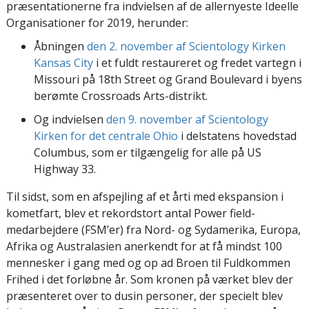
præsentationerne fra indvielsen af de allernyeste Ideelle
Organisationer for 2019, herunder:
Åbningen
den 2. november af Scientology Kirken
Kansas City
i et fuldt restaureret og fredet vartegn i
Missouri på 18th Street og Grand Boulevard i byens
berømte Crossroads Arts-distrikt.
Og indvielsen
den 9. november af Scientology
Kirken for det centrale Ohio
i delstatens hovedstad
Columbus, som er tilgængelig for alle på US
Highway 33.
Til sidst, som en afspejling af et årti med ekspansion i
kometfart, blev et rekordstort antal Power field-
medarbejdere (FSM’er) fra Nord- og Sydamerika, Europa,
Afrika og Australasien anerkendt for at få mindst 100
mennesker i gang med og op ad Broen til Fuldkommen
Frihed i det forløbne år. Som kronen på værket blev der
præsenteret over to dusin personer, der specielt blev