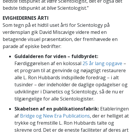
bedste tidspunkt at
være
Scientologist, det er også det
bedste tidspunkt at
blive
Scientologist.”
EVIGHEDERNES ÅRTI
Som tegn på et hidtil uset årti for Scientology på
verdensplan gik David Miscavige videre med en
betagende visuel præsentation, der fremhævede en
parade af episke bedrifter:
Guldalderen for viden – fuldbyrdet:
Færdiggørelsen af en kolossal
25 år lang opgave
–
et program til at genvinde og nøjagtigt restaurere
alle L. Ron Hubbards indspillede foredrag – i alt
tusinder – der indeholder de daglige opdagelser og
udviklinger i Dianetics og Scientology, så de nu er
tilgængelige for alle Scientologister.
Skabelsen af en publikationsfabrik:
Etableringen
af
Bridge og New Era Publications
, der er helliget at
trykke og fremstille L. Ron Hubbards talte og
skrevne ord. Det er de eneste faciliteter af deres art