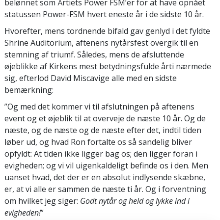
belønnet som Årtiets Power FSM’er for at have opnået
statussen Power-FSM hvert eneste år i de sidste 10 år.
Hvorefter, mens tordnende bifald gav genlyd i det fyldte
Shrine Auditorium, aftenens nytårsfest overgik til en
stemning af triumf. Således, mens de afsluttende
øjeblikke af Kirkens mest betydningsfulde årti nærmede
sig, efterlod David Miscavige alle med en sidste
bemærkning:
”Og med det kommer vi til afslutningen på aftenens
event og et øjeblik til at overveje de næste 10 år. Og de
næste, og de næste og de næste efter det, indtil tiden
løber ud, og hvad Ron fortalte os så sandelig bliver
opfyldt: At tiden ikke ligger bag os; den ligger foran i
evigheden; og vi vil uigenkaldeligt befinde os i den. Men
uanset hvad, det der er en absolut indlysende skæbne,
er, at vi alle er sammen de næste ti år. Og i forventning
om hvilket jeg siger:
Godt nytår og held og lykke ind i
evigheden!
”