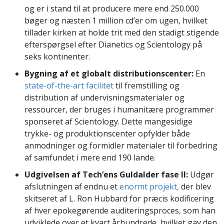
og er i stand til at producere mere end 250.000
bøger og næsten 1 million cd’er om ugen, hvilket
tillader kirken at holde trit med den stadigt stigende
efterspørgsel efter Dianetics og Scientology på
seks kontinenter.
Bygning af et globalt distributionscenter:
En
state-of-the-art facilitet
til fremstilling og
distribution af undervisningsmaterialer og
ressourcer, der bruges i humanitære programmer
sponseret af Scientology. Dette mangesidige
trykke- og produktionscenter opfylder både
anmodninger og formidler materialer til forbedring
af samfundet i mere end 190 lande.
Udgivelsen af Tech’ens Guldalder fase II:
Udgør
afslutningen af endnu et
enormt projekt,
der blev
skitseret af L. Ron Hubbard for præcis kodificering
af hver epokegørende auditeringsproces, som han
udviklede over et kvart århundrede, hvilket gav den