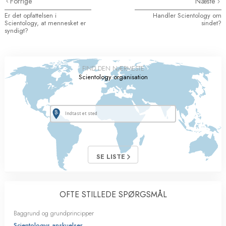
Forrige
Næste
Er det opfattelsen i
Handler Scientology om
Scientology, at mennesket er
sindet?
syndigt?
FIND DEN NÆRMESTE
Scientology organisation
SE LISTE
OFTE STILLEDE SPØRGSMÅL
Baggrund og grundprincipper
Scientologys anskuelser