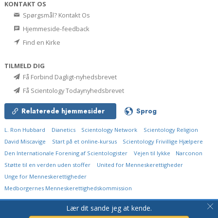
KONTAKT OS
Spørgsmål? Kontakt Os
Hjemmeside-feedback
Find en Kirke
TILMELD DIG
Få Forbind Dagligt-nyhedsbrevet
Få Scientology Todaynyhedsbrevet
Relaterede hjemmesider
Sprog
L. Ron Hubbard
Dianetics
Scientology Network
Scientology Religion
David Miscavige
Start på et online-kursus
Scientology Frivillige Hjælpere
Den Internationale Forening af Scientologister
Vejen til lykke
Narconon
Støtte til en verden uden stoffer
United for Menneskerettigheder
Unge for Menneskerettigheder
Medborgernes Menneskerettigheds­kommission
© 2026
Church of Scientology International.
Alle rettigheder forbeholdt.
Lær dit sande jeg at kende.
Persondatapolitik
•
Cookie Policy
•
Vilkår for brug
•
Juridisk meddelelse