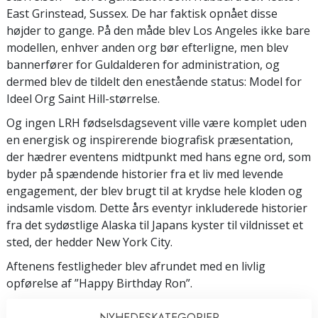
East Grinstead, Sussex. De har faktisk opnået disse
højder to gange. På den måde blev Los Angeles ikke bare
modellen, enhver anden org bør efterligne, men blev
bannerfører for Guldalderen for administration, og
dermed blev de tildelt den enestående status: Model for
Ideel Org Saint Hill-størrelse.
Og ingen LRH fødselsdagsevent ville være komplet uden
en energisk og inspirerende biografisk præsentation,
der hædrer eventens midtpunkt med hans egne ord, som
byder på spændende historier fra et liv med levende
engagement, der blev brugt til at krydse hele kloden og
indsamle visdom. Dette års eventyr inkluderede historier
fra det sydøstlige Alaska til Japans kyster til vildnisset et
sted, der hedder New York City.
Aftenens festligheder blev afrundet med en livlig
opførelse af ”Happy Birthday Ron”.
NYHEDES­KATEGORIER