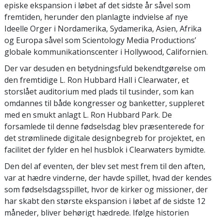
episke ekspansion i løbet af det sidste år såvel som
fremtiden, herunder den planlagte indvielse af nye
Ideelle Orger i Nordamerika, Sydamerika, Asien, Afrika
og Europa såvel som Scientology Media Productions’
globale kommunikationscenter i Hollywood, Californien.
Der var desuden en betydningsfuld bekendtgørelse om
den fremtidige L. Ron Hubbard Hall i Clearwater, et
storslået auditorium med plads til tusinder, som kan
omdannes til både kongresser og banketter, suppleret
med en smukt anlagt L. Ron Hubbard Park. De
forsamlede til denne fødselsdag blev præsenterede for
det strømlinede digitale designbegreb for projektet, en
facilitet der fylder en hel husblok i Clearwaters bymidte.
Den del af eventen, der blev set mest frem til den aften,
var at hædre vinderne, der havde spillet, hvad der kendes
som fødselsdagsspillet, hvor de kirker og missioner, der
har skabt den største ekspansion i løbet af de sidste 12
måneder, bliver behørigt hædrede. Ifølge historien