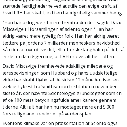
startede festlighederne ved at stille den evige kraft, af
hvad LRH har skabt, ind i en håndgribelig sammenhæng.
”Han har aldrig været mere fremtrædende,” sagde David
Miscavige til forsamlingen af scientologer. ”Han har
aldrig været mere tydelig for folk. Han har aldrig været
tættere på Jordens 7 milliarder menneskers bevidsthed.
Så uden at overdrive det, eller tærske langhalm på det, så
er det en kendsgerning, at LRH er overalt her i aften.”
David Miscavige fremhævede adskillige milepæle og
æresbevisninger, som Hubbard og hans uudslettelige
virke har skabt i løbet af de sidste 12 måneder, især en
vældig hyldest fra Smithsonian Institution i november
sidste år, der nævnte Scientologys grundlægger som en
af de 100 mest betydningsfulde amerikanere gennem
tiderne. Alt i alt har han nu modtaget mere end 5.000
forskellige anerkendelser på verdensplan.
Eventens klimaks var en præsentation af Scientologys