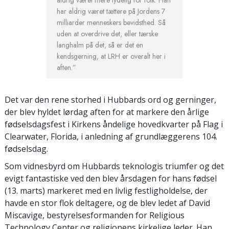
aldrig været mere tydelig for folk. Han
har aldrig været tættere på Jordens 7
milliarder menneskers bevidsthed. Så
uden at overdrive det, eller tærske
langhalm på det, så er det en
kendsgerning, at LRH er overalt her i
aften.”
Det var den rene storhed i Hubbards ord og gerninger,
der blev hyldet lørdag aften for at markere den årlige
fødselsdagsfest i Kirkens åndelige hovedkvarter på Flag i
Clearwater, Florida, i anledning af grundlæggerens 104.
fødselsdag.
Som vidnesbyrd om Hubbards teknologis triumfer og det
evigt fantastiske ved den blev årsdagen for hans fødsel
(13. marts) markeret med en livlig festligholdelse, der
havde en stor flok deltagere, og de blev ledet af David
Miscavige, bestyrelsesformanden for Religious
Technology Center og religionens kirkelige leder. Han