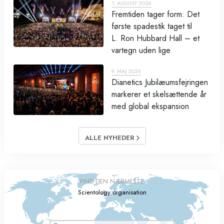
1. AUGUST 2026
Fremtiden tager form: Det
første spadestik taget til
L. Ron Hubbard Hall – et
vartegn uden lige
9. MAJ 2026
Dianetics Jubilæumsfejringen
markerer et skelsættende år
med global ekspansion
ALLE NYHEDER
FIND DEN NÆRMESTE
Scientology organisation