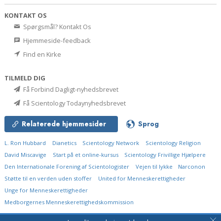
KONTAKT OS
Spørgsmål? Kontakt Os
Hjemmeside-feedback
Find en Kirke
TILMELD DIG
Få Forbind Dagligt-nyhedsbrevet
Få Scientology Todaynyhedsbrevet
Relaterede hjemmesider
Sprog
L. Ron Hubbard
Dianetics
Scientology Network
Scientology Religion
David Miscavige
Start på et online-kursus
Scientology Frivillige Hjælpere
Den Internationale Forening af Scientologister
Vejen til lykke
Narconon
Støtte til en verden uden stoffer
United for Menneskerettigheder
Unge for Menneskerettigheder
Medborgernes Menneskerettigheds­kommission
© 2026
Church of Scientology International.
Alle rettigheder forbeholdt.