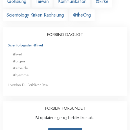
Kaohsiung
Taiwan
Kommunikation
@kirke
Scientology Kirken Kaohsiung
@theOrg
FORBIND DAGLIGT
Scientologister @livet
@livet
@orgen
@arbejde
@hjemme
Hvordan Du Forbliver Rask
FORBLIV FORBUNDET
Få opdateringer og forbliv i kontakt.