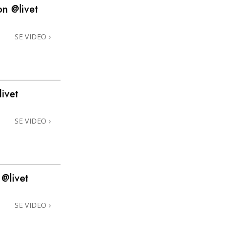
on @livet
Løsninger til stoffer
SE VIDEO
Børn
Redskaber til arbejdspladsen
Etik og tilstandene
ivet
Årsagen til undertrykkelse
Undersøgelser
SE VIDEO
Organiseringens grundlag
Det grundlæggende om public
relations
 @livet
Targets og mål
SE VIDEO
Studieteknologien