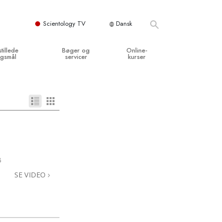
Scientology TV
Dansk
stillede
Bøger og
Online-
gsmål
servicer
kurser
og grundprincipper
egynderbøger
Hvordan man løser konflikter
en Kirke
ydbøger
Tilværelsens dynamikker
y organisationerne
troducerende foredrag
Bestanddelene af forståelse
troduktionsfilm
Løsninger til farlige omgivelser
3
egynderservice
Assister ved sygdom og skader
SE VIDEO
Integritet og ærlighed
­
Ægteskab
Følelsernes Toneskala