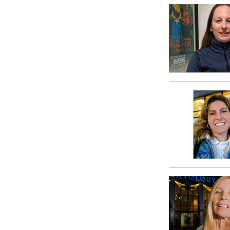
Kærlighed og had
Hvad er storhed?