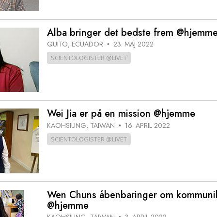
Alba bringer det bedste frem @hjemm
QUITO, ECUADOR
23. MAJ 2022
•
SCIENTOLOGISTER @LIVET
Wei Jia er på en mission @hjemme
KAOHSIUNG, TAIWAN
16. APRIL 2022
•
SCIENTOLOGISTER @LIVET
Wen Chuns åbenbaringer om kommunik
@hjemme
KAOHSIUNG, TAIWAN
3. APRIL 2022
•