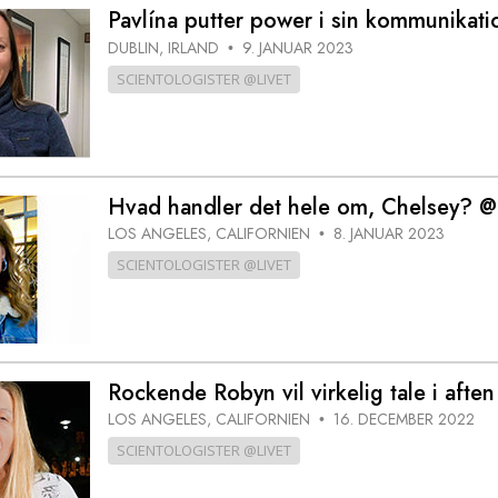
Scientology Kirkens Frivillige
Pavlína putter power i sin kommunikati
 –
Hjælpere
DUBLIN, IRLAND
9. JANUAR 2023
•
SCIENTOLOGISTER @LIVET
Hvad handler det hele om, Chelsey? @l
LOS ANGELES, CALIFORNIEN
8. JANUAR 2023
•
SCIENTOLOGISTER @LIVET
Rockende Robyn vil virkelig tale i aften
LOS ANGELES, CALIFORNIEN
16. DECEMBER 2022
•
SCIENTOLOGISTER @LIVET