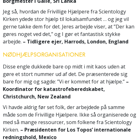
Borgmester i Galle, Sri Lanka
Jeg så, hvordan de Frivillige Hjælpere fra Scientology
Kirken ydede stor hjælp til lokalsamfundet … og jeg vil
gerne takke dem for det. Jeres arbejde viser, at ”Der kan
gøres noget ved det,” og I gør et fantastisk stykke
arbejde.
– Tidligere ejer, Harrods, London, England
NØDHJÆLPSORGANISATIONER
Disse engle dukkede bare op midt i mit kaos uden at
gøre et stort nummer ud af det. De præsenterede sig
bare for mig og sagde: ”Vi er kommet for at hjælpe.”
–
Koordinator for katastrofeberedskabet,
Christchurch, New Zealand
Vi havde aldrig før set folk, der arbejdede på samme
måde som de Frivillige Hjælpere. Ikke så organiserede og
med så mange ressourcer, som folkene fra Scientology
Kirken.
– Præsidenten for Los Topos’ internationale
redningshold, Mexico