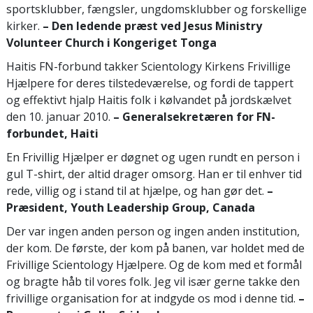
sportsklubber, fængsler, ungdomsklubber og forskellige
kirker.
– Den ledende
præst ved Jesus Ministry
Volunteer Church i Kongeriget Tonga
Haitis FN-forbund takker Scientology Kirkens Frivillige
Hjælpere for deres tilstedeværelse, og fordi de tappert
og effektivt hjalp Haitis folk i kølvandet på jordskælvet
den 10. januar 2010.
– Generalsekretæren
for FN-
forbundet, Haiti
En Frivillig Hjælper er døgnet og ugen rundt en person i
gul T-shirt, der altid drager omsorg. Han er til enhver tid
rede, villig og i stand til at hjælpe, og han gør det.
–
Præsident, Youth Leadership Group, Canada
Der var ingen anden person og ingen anden institution,
der kom. De første, der kom på banen, var holdet med de
Frivillige Scientology Hjælpere. Og de kom med et formål
og bragte håb til vores folk. Jeg vil især gerne takke den
frivillige organisation for at indgyde os mod i denne tid.
–