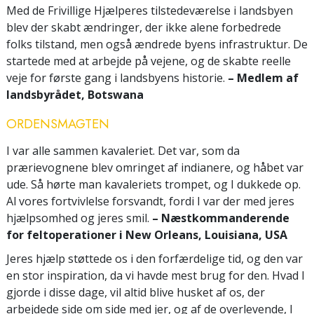
Med de Frivillige Hjælperes tilstedeværelse i landsbyen
blev der skabt ændringer, der ikke alene forbedrede
folks tilstand, men også ændrede byens infrastruktur. De
startede med at arbejde på vejene, og de skabte reelle
veje for første gang i landsbyens historie.
– Medlem af
landsbyrådet, Botswana
ORDENSMAGTEN
I var alle sammen kavaleriet. Det var, som da
prærievognene blev omringet af indianere, og håbet var
ude. Så hørte man kavaleriets trompet, og I dukkede op.
Al vores fortvivlelse forsvandt, fordi I var der med jeres
hjælpsomhed og jeres smil.
– Næstkommanderende
for feltoperationer i New Orleans, Louisiana, USA
Jeres hjælp støttede os i den forfærdelige tid, og den var
en stor inspiration, da vi havde mest brug for den. Hvad I
gjorde i disse dage, vil altid blive husket af os, der
arbejdede side om side med jer, og af de overlevende, I