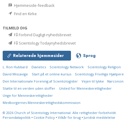
Hjemmeside-feedback
Find en Kirke
TILMELD DIG
Få Forbind Dagligt-nyhedsbrevet
Få Scientology Todaynyhedsbrevet
Relaterede hjemmesider
Sprog
L. Ron Hubbard
Dianetics
Scientology Network
Scientology Religion
David Miscavige
Start på et online-kursus
Scientology Frivillige Hjælpere
Den Internationale Forening af Scientologister
Vejen til lykke
Narconon
Støtte til en verden uden stoffer
United for Menneskerettigheder
Unge for Menneskerettigheder
Medborgernes Menneskerettigheds­kommission
© 2026
Church of Scientology International.
Alle rettigheder forbeholdt.
Persondatapolitik
•
Cookie Policy
•
Vilkår for brug
•
Juridisk meddelelse