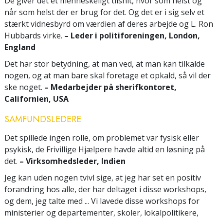
De giver det et menneskeligt tilsnit, hvor som helst og
når som helst der er brug for det. Og det er i sig selv et
stærkt vidnesbyrd om værdien af deres arbejde og L. Ron
Hubbards virke.
– Leder i politiforeningen, London,
England
Det har stor betydning, at man ved, at man kan tilkalde
nogen, og at man bare skal foretage et opkald, så vil der
ske noget.
– Medarbejder på sherifkontoret,
Californien, USA
SAMFUNDSLEDERE
Det spillede ingen rolle, om problemet var fysisk eller
psykisk, de Frivillige Hjælpere havde altid en løsning på
det.
– Virksomhedsleder, Indien
Jeg kan uden nogen tvivl sige, at jeg har set en positiv
forandring hos alle, der har deltaget i disse workshops,
og dem, jeg talte med ... Vi lavede disse workshops for
ministerier og departementer, skoler, lokalpolitikere,