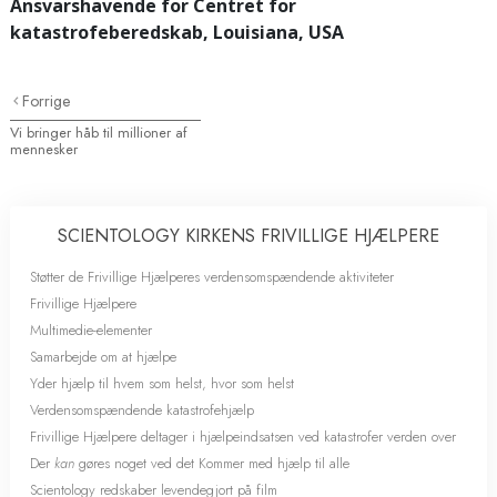
Ansvarshavende for Centret for
katastrofeberedskab, Louisiana, USA
Forrige
Vi bringer håb til millioner af
mennesker
SCIENTOLOGY KIRKENS FRIVILLIGE HJÆLPERE
Støtter de Frivillige Hjælperes verdensomspændende aktiviteter
Frivillige Hjælpere
Multimedie-elementer
Samarbejde om at hjælpe
Yder hjælp til hvem som helst, hvor som helst
Verdensomspændende katastrofehjælp
Frivillige Hjælpere deltager i hjælpeindsatsen ved katastrofer verden over
Der
kan
gøres noget ved det Kommer med hjælp til alle
Scientology redskaber levendegjort på film