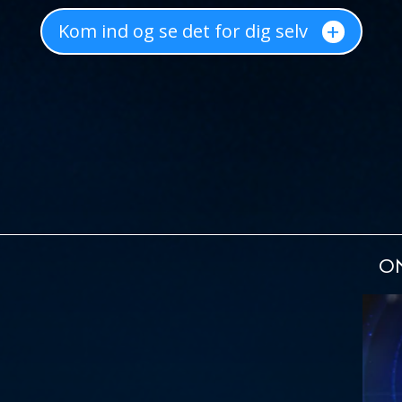
+
Kom ind og se det for dig selv
ON