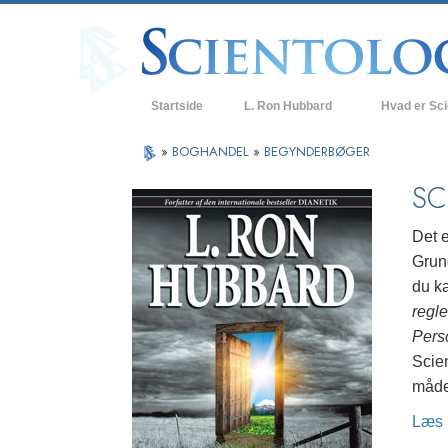
Startside
L. Ron Hubbard
Hvad er Sc
Anskuelser og
»
BOGHANDEL
»
BEGYNDERBØGER
Scientologys t
SC
Hvad scientolo
Det e
Mød en scient
Grund
du k
Indenfor i en K
regle
De grundlægge
Pers
i Scientology
Scien
En introduktion
måde
Læs 
Kærlighed og 
Hvad er storh