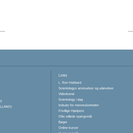
Links
L. Ron Hubbard
Scientologys anskuelser og udøvelser
Videokanal
Scientology i dag
O)
Indsats for menneskeheden
ELLANO)
Frivillige Hjælpere
Ofte stillede spørgsmål
Bøger
Online-kurser