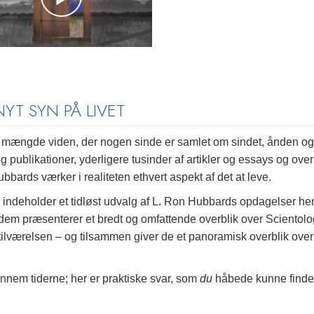
YT SYN PÅ LIVET
e mængde viden, der nogen sinde er samlet om sindet, ånden og
publikationer, yderligere tusinder af artikler og essays og over
bbards værker i realiteten ethvert aspekt af det at leve.
 indeholder et tidløst udvalg af L. Ron Hubbards opdagelser he
 dem præsenterer et bredt og omfattende overblik over Scientolo
 tilværelsen – og tilsammen giver de et panoramisk overblik over
ennem tiderne; her er praktiske svar, som
du
håbede kunne finde