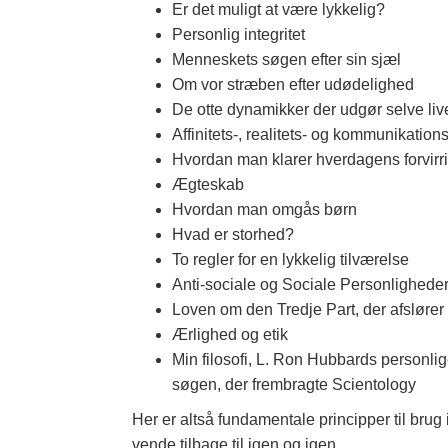
Er det muligt at være lykkelig?
Personlig integritet
Menneskets søgen efter sin sjæl
Om vor stræben efter udødelighed
De otte dynamikker der udgør selve liv
Affinitets-, realitets- og kommunikati
Hvordan man klarer hverdagens forvirr
Ægteskab
Hvordan man omgås børn
Hvad er storhed?
To regler for en lykkelig tilværelse
Anti-sociale og Sociale Personlighede
Loven om den Tredje Part, der afslører å
Ærlighed og etik
Min filosofi, L. Ron Hubbards personli
søgen, der frembragte Scientology
Her er altså fundamentale principper til brug 
vende tilbage til igen og igen.