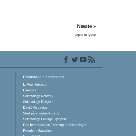
Næste »
Vejen til lykke
Relaterede hjemmesider
L. Ron Hubbard
Dianetics
Scientology Network
Scientology Religion
David Miscavige
Start på et online-kursus
Scientology Frivillige Hjælpere
Den Internationale Forening af Scientologer
Freedom Magazine