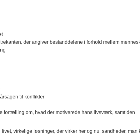
et
onstrekanten, der angiver bestanddelene i forhold mellem mennes
ing
r
rsagen til konflikter
ge fortælling om, hvad der motiverede hans livsværk, samt den
i livet, virkelige løsninger, der virker her og nu, sandheder, man