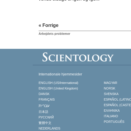
« Forrige
Arbejdets problemer
Internationale hjemmesider
ENGLISH (US/International)
MAGYAR
ENGLISH (United Kingdom)
NORSK
DANSK
SVENSKA
FRANÇAIS
ESPAÑOL (LATIN
עברית
ESPAÑOL (CAST
ΕΛΛΗΝΙΚA
日本語
ITALIANO
РУССКИЙ
PORTUGUÊS
繁體中文
NEDERLANDS