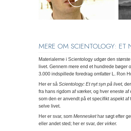
MERE OM SCIENTOLOGY: ET N
Materialerne i Scientology udgør den størst
livet. Gennem mere end et hundrede bøger og 
3.000 indspillede foredrag omfatter L. Ron Hu
Her er så
Scientology: Et nyt syn på livet,
der
fra hans rigdom af værker, og hver eneste af
som den er anvendt på et specifikt aspekt af
selve livet.
Her er svar, som
Mennesket
har søgt efter g
eller andet sted; her er svar, der
virker.