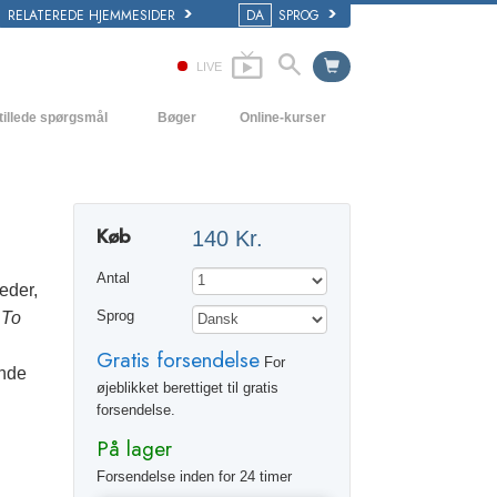
RELATEREDE HJEMMESIDER
DA
SPROG
LIVE
tillede spørgsmål
Bøger
Online-kurser
 og grundprincipper
Hvordan man løser konflikter
Begynderbøger
i en Kirke
Tilværelsens dynamikker
Lydbøger
Køb
140 Kr.
ogy organisationerne
Forståelse
Introducerende foredrag
Antal
Løsninger til hjælp mod de farlige
Film
eder,
omgivelser
,
To
Sprog
Assister ved sygdom og skader
Gratis forsendelse
For
inde
Integritet og ærlighed
øjeblikket berettiget til gratis
forsendelse.
Ægteskab
På lager
Følelsernes toneskala
Forsendelse inden for 24 timer