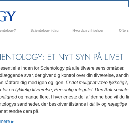
ientology?
Scientology i dag
Hvordan vi hjælper
Ofte s
 udøvelser
Scientology kirker
Baggrund
ro og kodekser
Nye Scientology kirker
Indenfor 
IENTOLOGY: ET NYT SYN PÅ LIVET
ger siger om Scientology
Avancerede Organisationer
Scientol
ssentielle inden for Scientology på alle tilværelsens områder.
olog
Flag Landbasen
læggende svar, der giver dig kontrol over din tilværelse, sandh
an rådføre dig med igen og igen:
Er det muligt at være lykkelig?
irke
Freewinds
r for en lykkelig tilværelse
,
Personlig integritet
,
Den Anti-sociale
nde principper
Bringer Scientology ud til hele verden
onlighed
og mange flere. I hver eneste del af denne bog vil du f
tologys sandheder, der beskriver tilstande i
dit
liv og
nøjagtige
David Miscavige - Scientology
 til Dianetics
religionens kirkelige leder
r at ændre dem på.
mere
had –
ed?