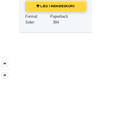
Løsningen på stoffer
LÆG I INDKØBSKURV
Børn
Format:
Paperback
Sider:
384
Redskaber til arbejdspladsen
Etik og din tilstand
Årsagen til undertrykkelse
Undersøgelser
Organiseringens grundlag
Det grundlæggende om public relations
Mål og targets
Studieteknologien
Kommunikation