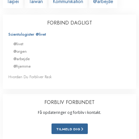
Taipei
Taiwan
Kommunikation
@arbejde
FORBIND DAGLIGT
Scientologister @livet
@livet
@orgen
@arbejde
@hjemme
Hvordan Du Forbliver Rask
FORBLIV FORBUNDET
Få opdateringer og forbliv i kontakt.
TILMELD DIG