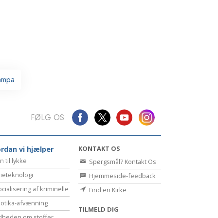
Kommunikation
Tampa
FØLG OS
KONTAKT OS
rdan vi hjælper
n til lykke
Spørgsmål? Kontakt Os
ieteknologi
Hjemmeside-feedback
cialisering af kriminelle
Find en Kirke
otika-afvænning
TILMELD DIG
dheden om stoffer