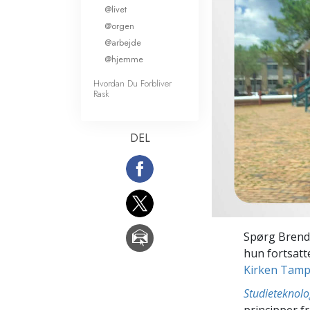
@livet
Kærlighed og had
Hvad er storhed?
@orgen
@arbejde
@hjemme
Hvordan Du Forbliver
Rask
DEL
Spørg Brenda
hun fortsatt
Kirken Tam
Studieteknolo
principper f