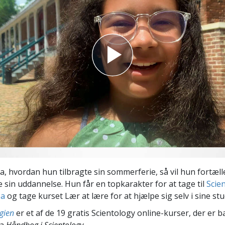
Scientology Kirkens Frivillige
 –
Hjælpere
, hvordan hun tilbragte sin sommerferie, så vil hun fortælle
e sin uddannelse. Hun får en topkarakter for at tage til
Scie
pa
og tage kurset Lær at lære for at hjælpe sig selv i sine stu
gien
er et af de 19 gratis Scientology online-kurser, der er b
ra
Håndbog i Scientology
.