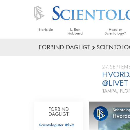
Startside
L. Ron
Hvad er
Hubbard
Scientology?
FORBIND DAGLIGT
SCIENTOLOG
Anskuelser og udø
Scientologys tro o
27. SEPTEM
Hvad scientologer 
HVORDA
om Scientology
@LIVET
Mød en scientolog
TAMPA, FLO
Indenfor i en Kirke
FORBIND
De grundlæggende
i Scientology
DAGLIGT
Scientologister @livet
En introduktion til 