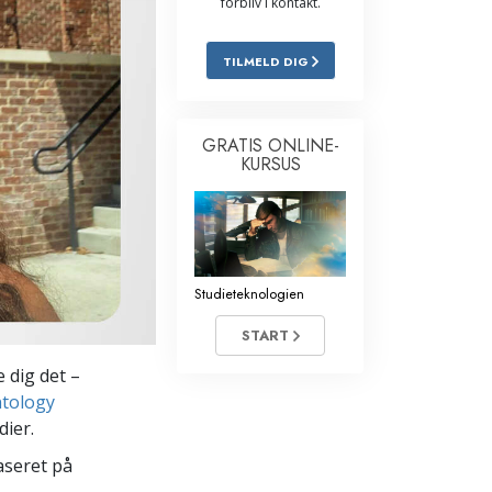
forbliv i kontakt.
Løsninger til stoffer
TILMELD DIG
Børn
Redskaber til arbejdspladsen
GRATIS ONLINE-
KURSUS
Etik og tilstandene
Årsagen til undertrykkelse
Undersøgelser
Studieteknologien
Organiseringens grundlag
START
Det grundlæggende om public
relations
 dig det –
ntology
Targets og mål
dier.
Studieteknologien
aseret på