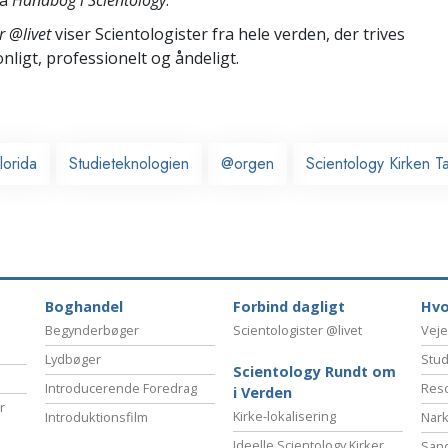
r @livet
viser Scientologister fra hele verden, der trives
onligt,
professionelt og åndeligt.
lorida
Studieteknologien
@orgen
Scientology Kirken 
Boghandel
Forbind dagligt
Hvo
Begynderbøger
Scientologister @livet
Veje
Lydbøger
Stud
Scientology Rundt om
Introducerende Foredrag
Reso
i Verden
r
Kirke-lokalisering
Introduktionsfilm
Nark
Ideelle Scientology Kirker
San