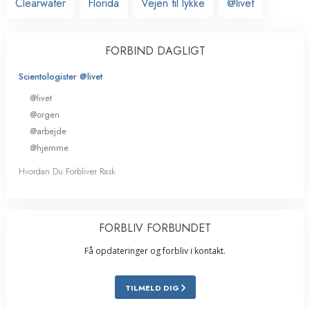
Clearwater
Florida
Vejen til lykke
@livet
FORBIND DAGLIGT
Scientologister @livet
@livet
@orgen
@arbejde
@hjemme
Hvordan Du Forbliver Rask
FORBLIV FORBUNDET
Få opdateringer og forbliv i kontakt.
TILMELD DIG