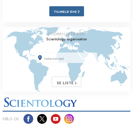
TILMELD DIG
FIND DEN NÆRMESTE
Scientology organisation
SE LISTE
FØLG OS