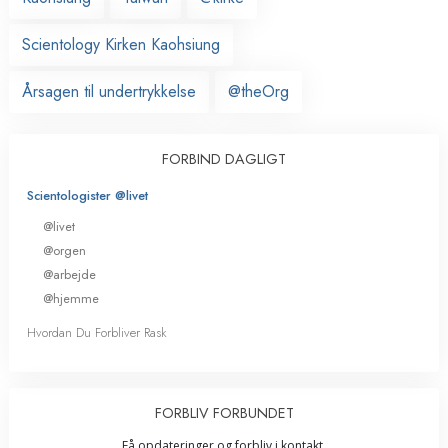
Scientology Kirken Kaohsiung
Årsagen til undertrykkelse
@theOrg
FORBIND DAGLIGT
Scientologister @livet
@livet
@orgen
@arbejde
@hjemme
Hvordan Du Forbliver Rask
FORBLIV FORBUNDET
Få opdateringer og forbliv i kontakt.