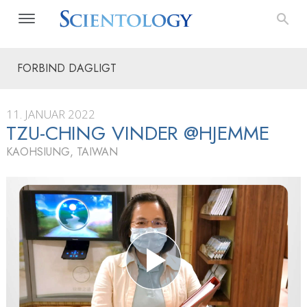
FORBIND DAGLIGT
11. JANUAR 2022
TZU-CHING VINDER @HJEMME
KAOHSIUNG, TAIWAN