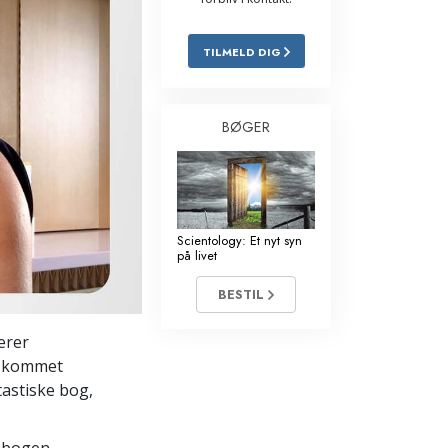
Løsninger til stoffer
TILMELD DIG
Børn
Redskaber til arbejdspladsen
BØGER
Etik og tilstandene
Årsagen til undertrykkelse
Undersøgelser
Scientology: Et nyt syn
på livet
Organiseringens grundlag
BESTIL
Det grundlæggende om public
relations
erer
r kommet
Targets og mål
ntastiske bog,
Studieteknologien
s bogen