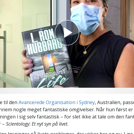
Scientology Kirkens Frivillige
 –
Hjælpere
 til den
Avancerede Organisation i Sydney
, Australien, pass
nnem nogle meget fantastiske omgivelser. Når hun først e
gningen i sig selv fantastisk – for slet ikke at tale om den fa
r –
Scientology: Et nyt syn på livet
.
ige løsninger på livets problemer, der virker her og nu. Læ