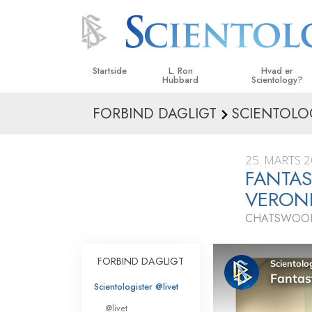
Startside
L. Ron
Hvad er
Hubbard
Scientology?
FORBIND DAGLIGT
SCIENTOLO
Anskuelser og udø
Scientologys tro o
25. MARTS 
Hvad scientologer 
FANTAS
om Scientology
VERON
Mød en scientolog
CHATSWOOD
Indenfor i en Kirke
FORBIND DAGLIGT
De grundlæggende
i Scientology
Scientologister @livet
En introduktion til 
@livet