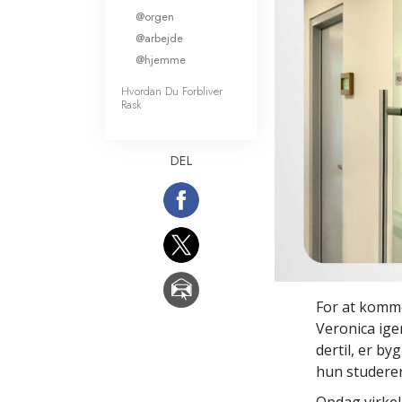
@orgen
Kærlighed og had
Hvad er storhed?
@arbejde
@hjemme
Hvordan Du Forbliver
Rask
DEL
For at komme
Veronica ige
dertil, er by
hun studere
Opdag virkel