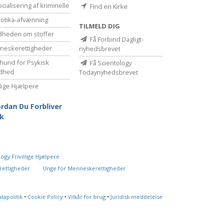
cialisering af kriminelle
Find en Kirke
otika-afvænning
TILMELD DIG
dheden om stoffer
Få Forbind Dagligt-
eske­rettigheder
nyhedsbrevet
hund for Psykisk
Få Scientology
dhed
Todaynyhedsbrevet
illige Hjælpere
rdan Du Forbliver
k
ogy Frivillige Hjælpere
rettigheder
Unge for Menneskerettigheder
tapolitik
•
Cookie Policy
•
Vilkår for brug
•
Juridisk meddelelse