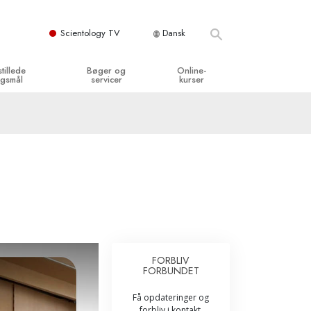
Scientology TV
Dansk
stillede
Bøger og
Online-
gsmål
servicer
kurser
og grundprincipper
egynderbøger
Hvordan man løser konflikter
en Kirke
ydbøger
Tilværelsens dynamikker
y organisationerne
troducerende foredrag
Bestanddelene af forståelse
troduktionsfilm
Løsninger til farlige omgivelser
egynderservice
Assister ved sygdom og skader
Integritet og ærlighed
FORBLIV
FORBUNDET
­
Ægteskab
Få opdateringer og
Følelsernes Toneskala
forbliv i kontakt.