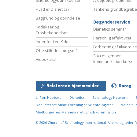
Scientologys anskuelser
Arbejdets problemer
Hvad er Dianetics?
Tankens grundbegrebe
Baggrund og oprindelse
Begynderservice
Kodekser og
Dianetics seminar
Trosbekendelser
Personlig effektivitet
Indenfor i en Kirke
Forbedring af tilværels
Ofte stillede spørgsmål
Succes gennem
Videokanal
kommunikation-kurset
Relaterede hjemmesider
Sprog
L. Ron Hubbard
Dianetics
Scientology Network
Den Internationale Forening af Scientologister
Vejen til
Medborgernes Menneskerettigheds­kommission
© 2026
Church of Scientology International.
Alle rettigheder f