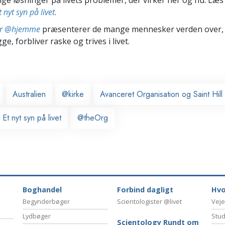
t nyt syn på livet
.
ter @hjemme
præsenterer de mange mennesker verden over,
ge, forbliver raske og trives i livet.
Australien
@kirke
Avanceret Organisation og Saint Hi
 Et nyt syn på livet
@theOrg
Boghandel
Forbind dagligt
Hvo
Begynderbøger
Scientologister @livet
Veje
Lydbøger
Stud
Scientology Rundt om