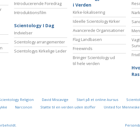
Introducerende Foredrag
Reso
i Verden
r
Kirke-lokalisering
Introduktionsfilm
Nark
Ideelle Scientology Kirker
San
Scientology I Dag
Avancerede Organisationer
Menn
Indvielser
Flag Landbasen
Vagt
Scientology arrangementer
Sun
en
Freewinds
Scientologys Kirkelige Leder
Friv
Bringer Scientology ud
til hele verden
Hvo
Ras
Scientology Religion
David Miscavige
Start på et online-kursus
Scientol
 lykke
Narconon
Støtte til en verden uden stoffer
United for Menneske
orbeholdt.
Personda