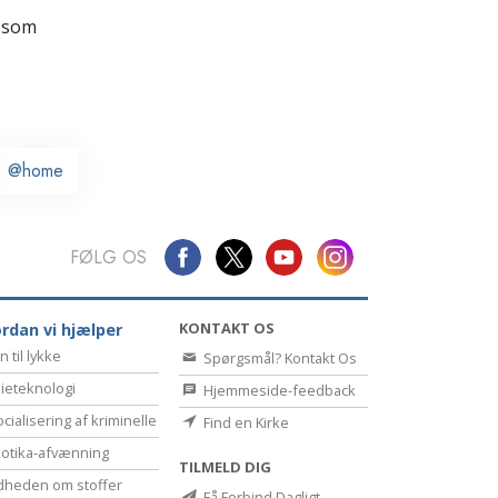
Kommunikation
 som
@home
FØLG OS
KONTAKT OS
rdan vi hjælper
n til lykke
Spørgsmål? Kontakt Os
ieteknologi
Hjemmeside-feedback
cialisering af kriminelle
Find en Kirke
otika-afvænning
TILMELD DIG
dheden om stoffer
Få Forbind Dagligt-