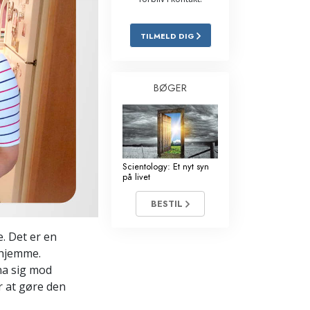
Løsninger til stoffer
TILMELD DIG
Børn
Redskaber til arbejdspladsen
BØGER
Etik og tilstandene
Årsagen til undertrykkelse
Undersøgelser
Scientology: Et nyt syn
på livet
Organiseringens grundlag
BESTIL
Det grundlæggende om public
relations
. Det er en
e hjemme.
Targets og mål
na sig mod
Studieteknologien
or at gøre den