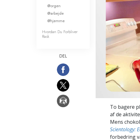
@orgen
Kærlighed og had
Hvad er storhed?
@arbejde
@hjemme
Hvordan Du Forbliver
Rask
DEL
To bagere pl
af de aktivit
Mens chokola
Scientology: E
forbedring v