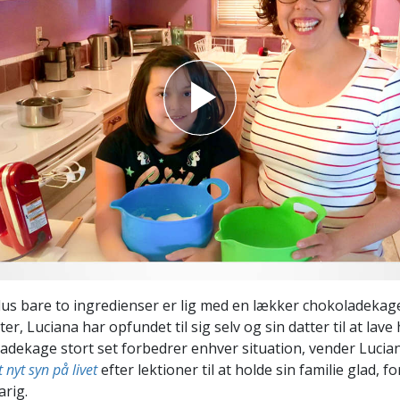
Scientology Kirkens Frivillige
 –
Hjælpere
us bare to ingredienser er lig med en lækker chokoladekage
eter, Luciana har opfundet til sig selv og sin datter til at lav
dekage stort set forbedrer enhver situation, vender Lucia
t nyt syn på livet
efter lektioner til at holde sin familie glad, f
arig.