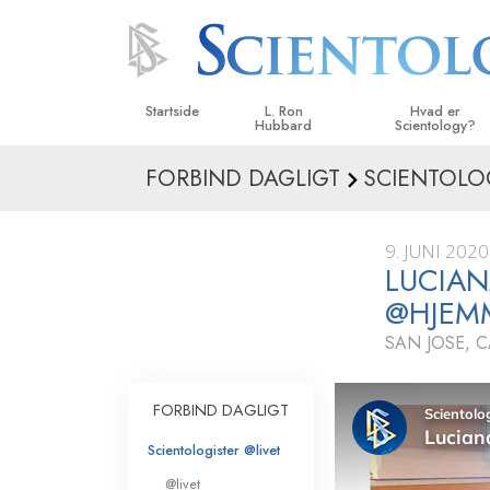
Startside
L. Ron
Hvad er
Hubbard
Scientology?
FORBIND DAGLIGT
SCIENTOLO
Anskuelser og udø
Scientologys tro o
9. JUNI 2020
Hvad scientologer 
LUCIAN
om Scientology
@HJEM
Mød en scientolog
SAN JOSE, C
Indenfor i en Kirke
FORBIND DAGLIGT
De grundlæggende
i Scientology
Scientologister @livet
En introduktion til 
@livet