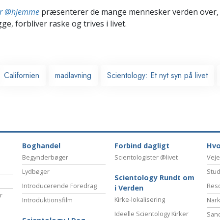
ter @hjemme
præsenterer de mange mennesker verden over,
ge, forbliver raske og trives i livet.
Californien
madlavning
Scientology: Et nyt syn på livet
Boghandel
Forbind dagligt
Hvo
Begynderbøger
Scientologister @livet
Veje
Lydbøger
Stud
Scientology Rundt om
Introducerende Foredrag
Reso
i Verden
r
Kirke-lokalisering
Introduktionsfilm
Nark
Ideelle Scientology Kirker
San