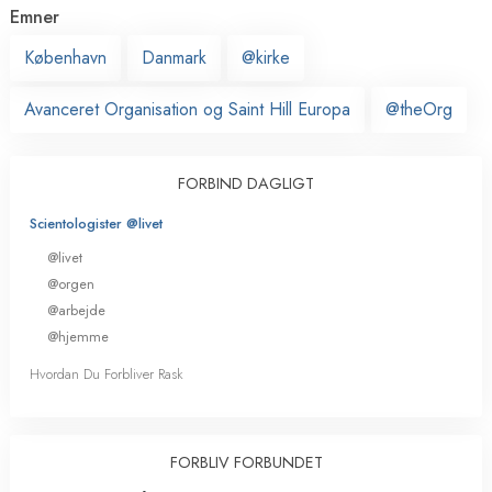
Emner
København
Danmark
@kirke
Avanceret Organisation og Saint Hill Europa
@theOrg
FORBIND DAGLIGT
Scientologister @livet
@livet
@orgen
@arbejde
@hjemme
Hvordan Du Forbliver Rask
FORBLIV FORBUNDET