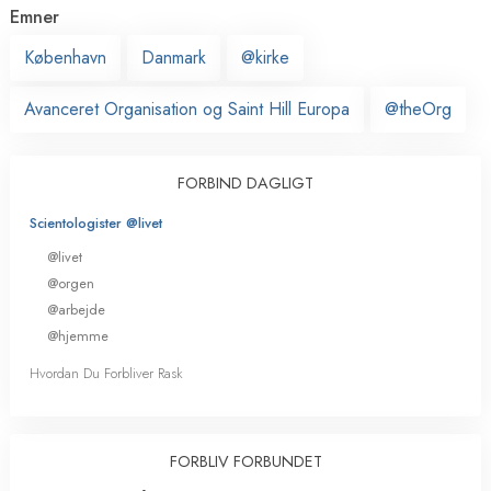
Emner
København
Danmark
@kirke
Avanceret Organisation og Saint Hill Europa
@theOrg
FORBIND DAGLIGT
Scientologister @livet
@livet
@orgen
@arbejde
@hjemme
Hvordan Du Forbliver Rask
FORBLIV FORBUNDET