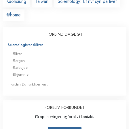
Kaohsiung
Taiwan
Scientology: Et nyt syn på livet
@home
FORBIND DAGLIGT
Scientologister @livet
@livet
@orgen
@arbejde
@hjemme
Hvordan Du Forbliver Rask
FORBLIV FORBUNDET
Få opdateringer og forbliv i kontakt.