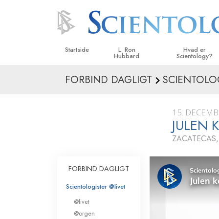
Startside
L. Ron
Hvad er
Hubbard
Scientology?
FORBIND DAGLIGT
SCIENTOLO
Anskuelser og udø
Scientologys tro o
15. DECEMB
Hvad scientologer 
JULEN 
om Scientology
ZACATECAS,
Mød en scientolog
Indenfor i en Kirke
FORBIND DAGLIGT
De grundlæggende
Scientologister @livet
i Scientology
@livet
En introduktion til 
@orgen