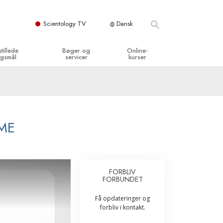
Scientology TV
Dansk
stillede
Bøger og
Online-
gsmål
servicer
kurser
og grundprincipper
egynderbøger
Hvordan man løser konflikter
en Kirke
ydbøger
Tilværelsens dynamikker
y organisationerne
troducerende foredrag
Bestanddelene af forståelse
MME
troduktionsfilm
Løsninger til farlige omgivelser
egynderservice
Assister ved sygdom og skader
FORBLIV
FORBUNDET
Integritet og ærlighed
Få opdateringer og
­
Ægteskab
forbliv i kontakt.
Følelsernes Toneskala