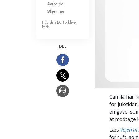
@arbejde
Kærlighed og had
Hvad er storhed?
@hjemme
Hvordan Du Forbliver
Rask
DEL
Camila har ik
før juletiden
en gave, som
at modtage l
Læs
Vejen til
fornuft, som 