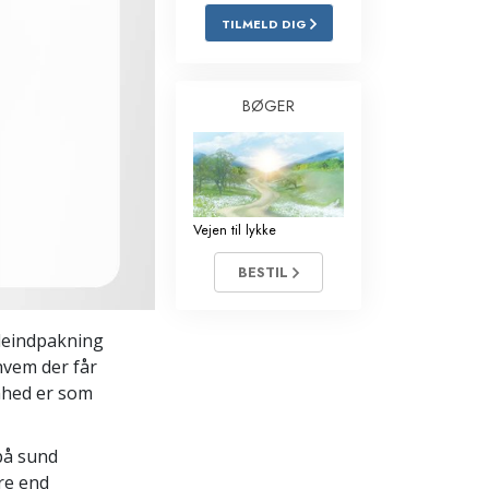
TILMELD DIG
Løsninger til stoffer
Børn
BØGER
Redskaber til arbejdspladsen
Etik og tilstandene
Årsagen til undertrykkelse
Vejen til lykke
Undersøgelser
BESTIL
Organiseringens grundlag
uleindpakning
Det grundlæggende om public
relations
 hvem der får
mhed er som
Targets og mål
Studieteknologien
på sund
ere end