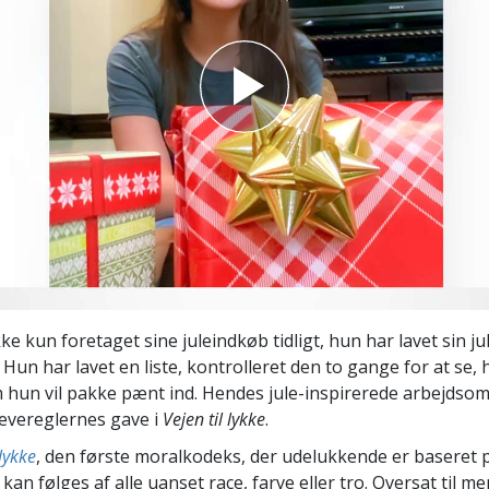
Scientology Kirkens Frivillige
 –
Hjælpere
ke kun foretaget sine juleindkøb tidligt, hun har lavet sin j
. Hun har lavet en liste, kontrolleret den to gange for at se,
 hun vil pakke pænt ind. Hendes jule-inspirerede arbejdso
evereglernes gave i
Vejen til lykke
.
 lykke
, den første moralkodeks, der udelukkende er baseret 
kan følges af alle uanset race, farve eller tro. Oversat til m