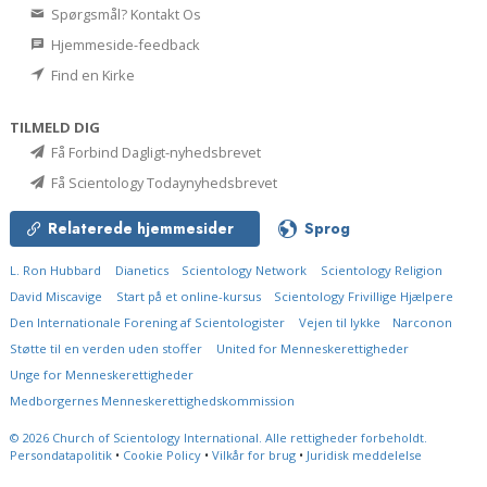
Spørgsmål? Kontakt Os
Hjemmeside-feedback
Find en Kirke
TILMELD DIG
Få Forbind Dagligt-nyhedsbrevet
Få Scientology Todaynyhedsbrevet
Relaterede hjemmesider
Sprog
L. Ron Hubbard
Dianetics
Scientology Network
Scientology Religion
David Miscavige
Start på et online-kursus
Scientology Frivillige Hjælpere
Den Internationale Forening af Scientologister
Vejen til lykke
Narconon
Støtte til en verden uden stoffer
United for Menneskerettigheder
Unge for Menneskerettigheder
Medborgernes Menneskerettigheds­kommission
© 2026
Church of Scientology International.
Alle rettigheder forbeholdt.
Persondatapolitik
•
Cookie Policy
•
Vilkår for brug
•
Juridisk meddelelse