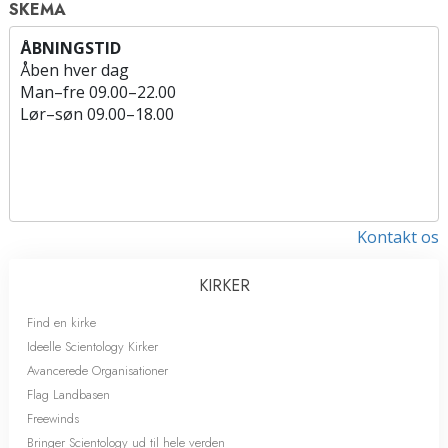
SKEMA
ÅBNINGSTID
Åben hver dag
Man
–
fre
09.00–22.00
Lør
–
søn
09.00–18.00
Kontakt os
KIRKER
Find en kirke
Ideelle Scientology Kirker
Avancerede Organisationer
Flag Landbasen
Freewinds
Bringer Scientology ud til hele verden