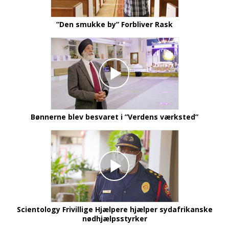
”Den smukke by” Forbliver Rask
Bønnerne blev besvaret i ”Verdens værksted”
Scientology Frivillige Hjælpere hjælper sydafrikanske
nødhjælpsstyrker