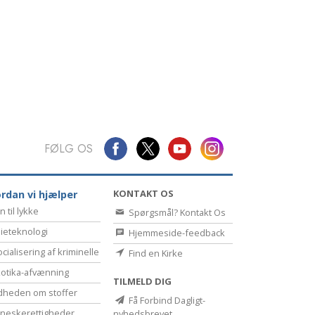
Kommunikation
FØLG OS
KONTAKT OS
rdan vi hjælper
n til lykke
Spørgsmål? Kontakt Os
ieteknologi
Hjemmeside-feedback
cialisering af kriminelle
Find en Kirke
otika-afvænning
TILMELD DIG
dheden om stoffer
Få Forbind Dagligt-
eske­rettigheder
nyhedsbrevet