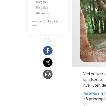
@orgen
Kærlighed og had
@arbejde
Hvad er storhed?
@hjemme
Hvordan Du Forbliver
Rask
DEL
Ved enhver le
spadseretur 
nye ruter, d
Tilværelsens
på princippe