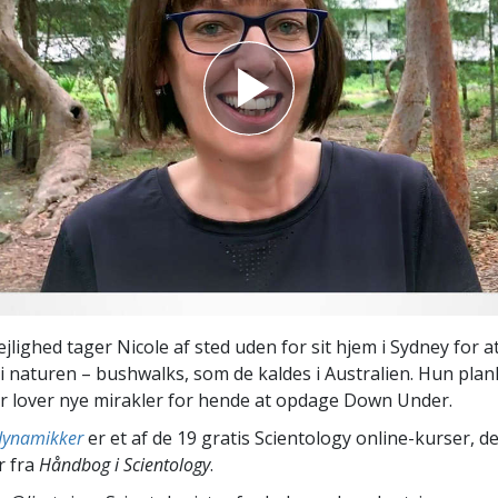
Scientology Kirkens Frivillige
 –
Hjælpere
jlighed tager Nicole af sted uden for sit hjem i Sydney for a
i naturen – bushwalks, som de kaldes i Australien. Hun plan
er lover nye mirakler for hende at opdage Down Under.
 dynamikker
er et af de 19 gratis Scientology online-kurser, d
r fra
Håndbog i Scientology
.