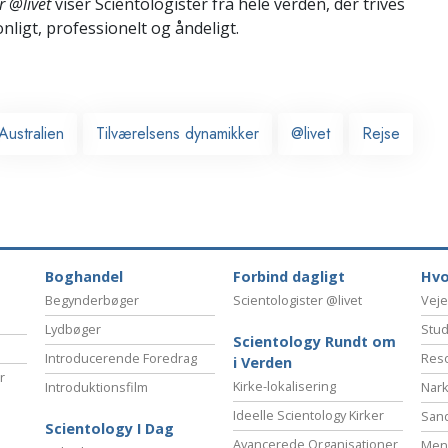
r @livet
viser Scientologister fra hele verden, der trives
onligt,
professionelt og åndeligt.
Australien
Tilværelsens dynamikker
@livet
Rejse
Boghandel
Forbind dagligt
Hvo
Begynderbøger
Scientologister @livet
Veje
Lydbøger
Stud
Scientology Rundt om
Introducerende Foredrag
Reso
i Verden
r
Kirke-lokalisering
Introduktionsfilm
Nark
Ideelle Scientology Kirker
San
Scientology I Dag
Avancerede Organisationer
Menn