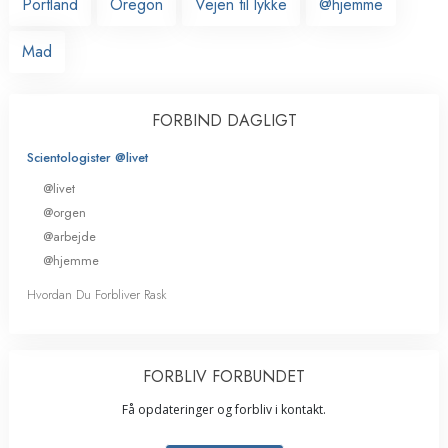
Portland
Oregon
Vejen til lykke
@hjemme
Mad
FORBIND DAGLIGT
Scientologister @livet
@livet
@orgen
@arbejde
@hjemme
Hvordan Du Forbliver Rask
FORBLIV FORBUNDET
Få opdateringer og forbliv i kontakt.