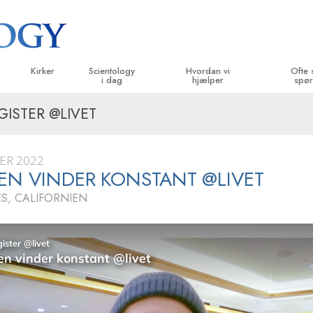
Kirker
Scientology
Hvordan vi
Ofte 
i dag
hjælper
spør
ISTER @LIVET
velser
Find en kirke
Indvielser
Vejen til lykke
Baggrund 
B
g kodekser
Ideelle Scientology Kirker
Scientology arrangementer
Applied Scholastics
Indenfor i 
L
ER 2022
siger
Avancerede Organisationer
David Miscavige – kirkelig leder af
Criminon
Scientolog
In
EN VINDER KONSTANT @LIVET
Scientology
S, CALIFORNIEN
Flag Landbasen
Narconon
In
Freewinds
Sandheden om stoffer
B
Bringer Scientology ud til hele verden
United for Menneskerettigheder
 principper
Medborgernes Menneske­rettigheds
kommission
Dianetics