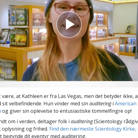
Scientology Kirkens Frivillige
 –
Hjælpere
 være, at Kathleen er fra Las Vegas, men det betyder ikke, 
sit velbefindende. Hun vinder med sin
auditering
i
American S
n
og giver sin oplevelse to entusiastiske tommelfingre op!
ndt om i verden, deltager folk i
auditering
(Scientology rådgiv
 oplysning og frihed.
Find den nærmeste Scientology Kirke, 
t begynde dit eventyr med auditering.