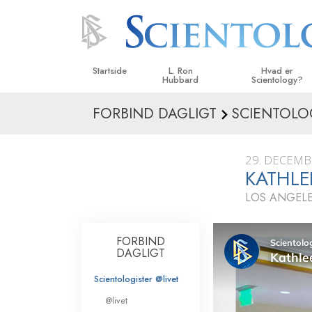
Startside
L. Ron
Hvad er
Hubbard
Scientology?
FORBIND DAGLIGT
SCIENTOLOG
Anskuelser og udø
Scientologys tro o
29. DECEMB
Hvad scientologer 
KATHLE
om Scientology
LOS ANGELE
Mød en scientolog
Indenfor i en Kirke
FORBIND
DAGLIGT
De grundlæggende
i Scientology
Scientologister @livet
En introduktion til 
@livet