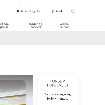
Scientology TV
Dansk
stillede
Bøger og
Online-
gsmål
servicer
kurser
og grundprincipper
egynderbøger
Hvordan man løser konflikter
en Kirke
ydbøger
Tilværelsens dynamikker
y organisationerne
troducerende foredrag
Bestanddelene af forståelse
troduktionsfilm
Løsninger til farlige omgivelser
egynderservice
Assister ved sygdom og skader
FORBLIV
FORBUNDET
Integritet og ærlighed
Få opdateringer og
­
Ægteskab
forbliv i kontakt.
Følelsernes Toneskala