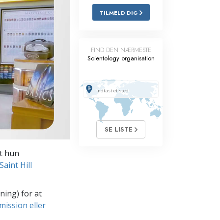
TILMELD DIG
Løsninger til stoffer
Børn
FIND DEN NÆRMESTE
Redskaber til arbejdspladsen
Scientology organisation
Etik og tilstandene
Årsagen til undertrykkelse
Undersøgelser
SE LISTE
Organiseringens grundlag
at hun
Det grundlæggende om public
relations
aint Hill
Targets og mål
ning) for at
Studieteknologien
mission eller