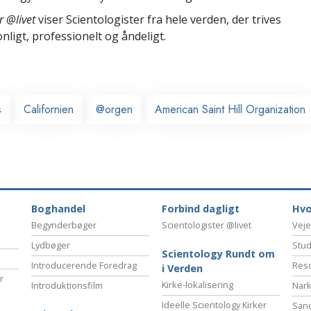
r @livet
viser Scientologister fra hele verden, der trives
onligt,
professionelt og åndeligt.
s
Californien
@orgen
American Saint Hill Organization
Boghandel
Forbind dagligt
Hvo
Begynderbøger
Scientologister @livet
Veje
Lydbøger
Stud
Scientology Rundt om
Introducerende Foredrag
Reso
i Verden
r
Kirke-lokalisering
Introduktionsfilm
Nark
Ideelle Scientology Kirker
San