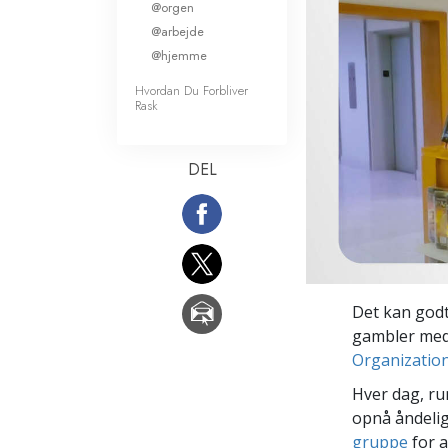
@orgen
Kærlighed og had
@arbejde
Hvad er storhed?
@hjemme
Hvordan Du Forbliver
Rask
DEL
Det kan godt
gambler med 
Organizatio
Hver dag, ru
opnå åndelig
gruppe
for a