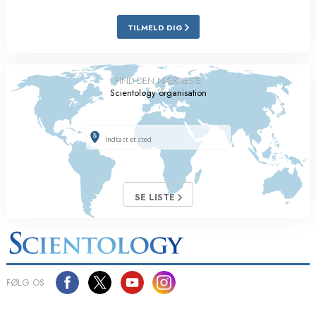
TILMELD DIG
FIND DEN NÆRMESTE
Scientology organisation
SE LISTE
FØLG OS