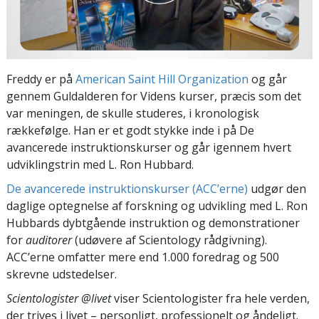
Freddy er på
American Saint Hill Organization
og går
gennem Guldalderen for Videns kurser, præcis som det
var meningen, de skulle studeres, i kronologisk
rækkefølge. Han er et godt stykke inde i på De
avancerede instruktionskurser og går igennem hvert
udviklingstrin med L. Ron Hubbard.
De avancerede instruktionskurser (ACC’erne)
udgør den
daglige optegnelse af forskning og udvikling med L. Ron
Hubbards dybtgående instruktion og demonstrationer
for
auditorer
(udøvere af Scientology rådgivning).
ACC’erne omfatter mere end 1.000 foredrag og 500
skrevne udstedelser.
Scientologister @livet
viser Scientologister fra hele verden,
der trives
i livet – personligt,
professionelt og åndeligt.