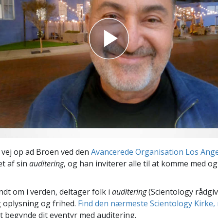
Scientology Kirkens Frivillige
 –
Hjælpere
 vej op ad Broen ved den
Avancerede Organisation Los Ange
et af sin
auditering
, og han inviterer alle til at komme med og
ndt om i verden, deltager folk i
auditering
(Scientology rådgiv
 oplysning og frihed.
Find den nærmeste Scientology Kirke, 
t begynde dit eventyr med auditering.