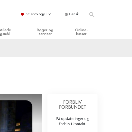
Scientology TV
Dansk
stillede
Bøger og
Online-
gsmål
servicer
kurser
og grundprincipper
egynderbøger
Hvordan man løser konflikter
en Kirke
ydbøger
Tilværelsens dynamikker
y organisationerne
troducerende foredrag
Bestanddelene af forståelse
troduktionsfilm
Løsninger til farlige omgivelser
egynderservice
Assister ved sygdom og skader
FORBLIV
FORBUNDET
Integritet og ærlighed
Få opdateringer og
­
Ægteskab
forbliv i kontakt.
Følelsernes Toneskala