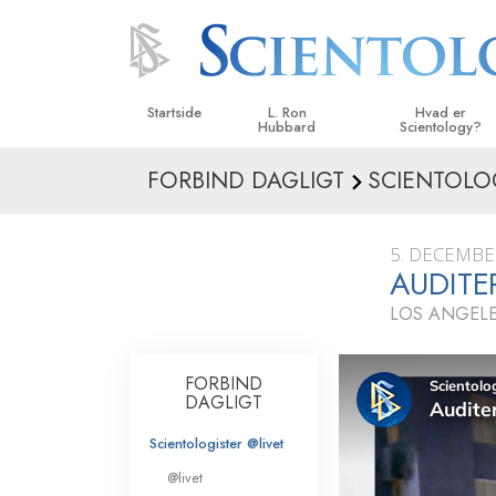
Startside
L. Ron
Hvad er
Hubbard
Scientology?
FORBIND DAGLIGT
SCIENTOLOG
Anskuelser og udø
Scientologys tro o
5. DECEMBE
Hvad scientologer 
AUDITE
om Scientology
LOS ANGELE
Mød en scientolog
Indenfor i en Kirke
FORBIND
DAGLIGT
De grundlæggende
i Scientology
Scientologister @livet
En introduktion til 
@livet