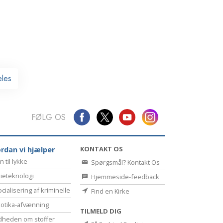
Kommunikation
eles
FØLG OS
KONTAKT OS
rdan vi hjælper
n til lykke
Spørgsmål? Kontakt Os
ieteknologi
Hjemmeside-feedback
cialisering af kriminelle
Find en Kirke
otika-afvænning
TILMELD DIG
dheden om stoffer