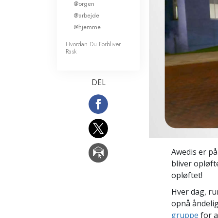
@orgen
Kærlighed og had
@arbejde
Hvad er storhed?
@hjemme
Hvordan Du Forbliver
Rask
DEL
Awedis er på
bliver opløft
opløftet!
Hver dag, ru
opnå åndelig
gruppe
for a