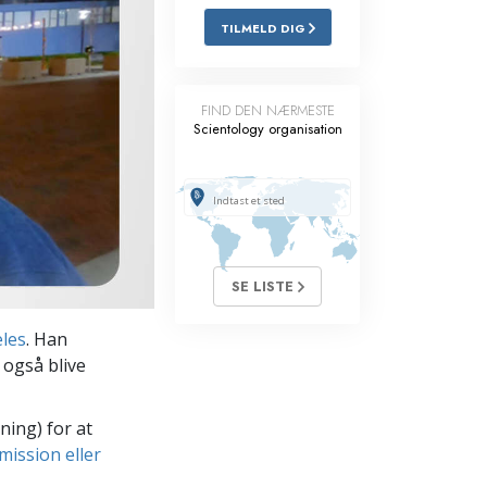
TILMELD DIG
Løsninger til stoffer
Børn
FIND DEN NÆRMESTE
Redskaber til arbejdspladsen
Scientology organisation
Etik og tilstandene
Årsagen til undertrykkelse
Undersøgelser
SE LISTE
Organiseringens grundlag
les
. Han
Det grundlæggende om public
relations
 også blive
Targets og mål
ning) for at
Studieteknologien
mission eller