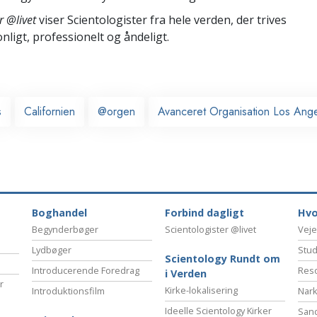
r @livet
viser Scientologister fra hele verden, der trives
onligt,
professionelt og åndeligt.
s
Californien
@orgen
Avanceret Organisation Los Ang
Boghandel
Forbind dagligt
Hvo
Begynderbøger
Scientologister @livet
Veje
Lydbøger
Stud
Scientology Rundt om
Introducerende Foredrag
Reso
i Verden
r
Kirke-lokalisering
Introduktionsfilm
Nark
Ideelle Scientology Kirker
San