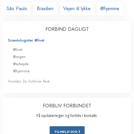
São Paulo
Brasilien
Vejen til lykke
@hjemme
FORBIND DAGLIGT
Scientologister @livet
@livet
@orgen
@arbejde
@hjemme
Hvordan Du Forbliver Rask
FORBLIV FORBUNDET
Få opdateringer og forbliv i kontakt.
TILMELD DIG