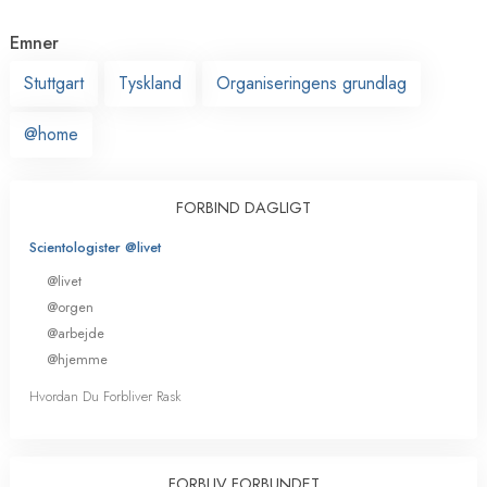
Emner
Stuttgart
Tyskland
Organiseringens grundlag
@home
FORBIND DAGLIGT
Scientologister @livet
@livet
@orgen
@arbejde
@hjemme
Hvordan Du Forbliver Rask
FORBLIV FORBUNDET