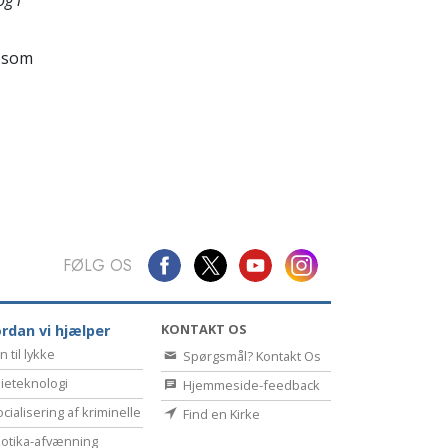
Kommunikation
 som
FØLG OS
KONTAKT OS
rdan vi hjælper
n til lykke
Spørgsmål? Kontakt Os
ieteknologi
Hjemmeside-feedback
cialisering af kriminelle
Find en Kirke
otika-afvænning