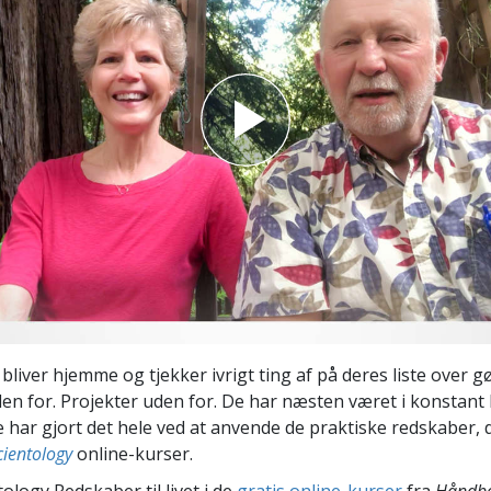
Scientology Kirkens Frivillige
 –
Hjælpere
bliver hjemme og tjekker ivrigt ting af på deres liste over g
den for. Projekter uden for. De har næsten været i konstant
e har gjort det hele ved at anvende de praktiske redskaber,
ientology
online-kurser.
ology Redskaber til livet i de
gratis online-kurser
fra
Håndbo