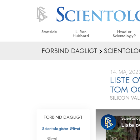
Startside
L. Ron
Hvad er
Hubbard
Scientology?
FORBIND DAGLIGT
SCIENTOLO
Anskuelser og udø
Scientologys tro o
14. MAJ 202
Hvad scientologer 
LISTE 
om Scientology
TOM OG
Mød en scientolog
SILICON VAL
Indenfor i en Kirke
FORBIND DAGLIGT
De grundlæggende
i Scientology
Scientologister @livet
En introduktion til 
@livet