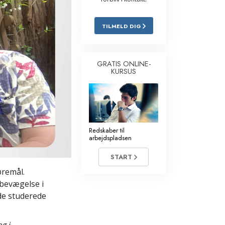
Løsninger til stoffer
TILMELD DIG
Børn
Redskaber til arbejdspladsen
GRATIS ONLINE-
KURSUS
Etik og tilstandene
Årsagen til undertrykkelse
Undersøgelser
Redskaber til
arbejdspladsen
Organiseringens grundlag
START
Det grundlæggende om public
relations
øremål.
 bevægelse i
Targets og mål
 de studerede
Studieteknologien
g i