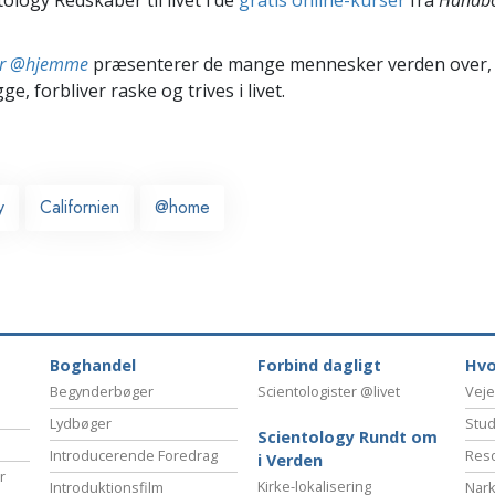
ter @hjemme
præsenterer de mange mennesker verden over,
ge, forbliver raske og trives i livet.
y
Californien
@home
Boghandel
Forbind dagligt
Hvo
Begynderbøger
Scientologister @livet
Veje
Lydbøger
Stud
Scientology Rundt om
Introducerende Foredrag
Reso
i Verden
r
Kirke-lokalisering
Introduktionsfilm
Nark