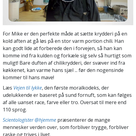
For Mike er den perfekte måde at sætte krydderi på en
kold aften at gå løs på en stor varm portion chili. Han
kan godt lide at forberede den i forvejen, så han kan
komme ind fra kulden og forkæle sig selv så hurtigt som
muligt! Bare duften af chilikrydderi, der svæver ind fra
køkkenet, kan varme hans sjæl ... før den nogensinde
kommer til hans mave!
Læs
Vejen til lykke
, den første moralkodeks, der
udelukkende er baseret på sund fornuft, som kan følges
af alle uanset race, farve eller tro. Oversat til mere end
110 sprog.
Scientologister @hjemme
præsenterer de mange
mennesker verden over, som forbliver trygge, forbliver
raske og trives i livet.