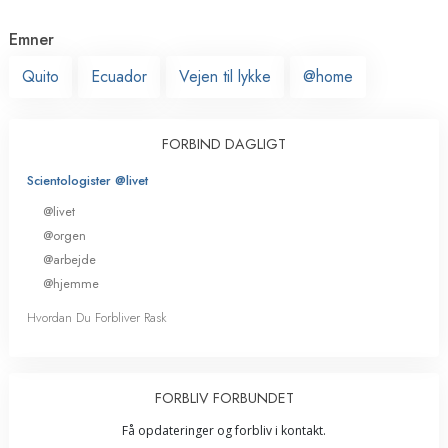
Emner
Quito
Ecuador
Vejen til lykke
@home
FORBIND DAGLIGT
Scientologister @livet
@livet
@orgen
@arbejde
@hjemme
Hvordan Du Forbliver Rask
FORBLIV FORBUNDET
Få opdateringer og forbliv i kontakt.