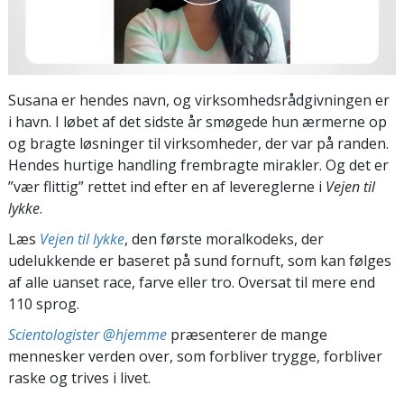
Susana er hendes navn, og virksomhedsrådgivningen er
i havn. I løbet af det sidste år smøgede hun ærmerne op
og bragte løsninger til virksomheder, der var på randen.
Hendes hurtige handling frembragte mirakler. Og det er
”vær flittig” rettet ind efter en af levereglerne i
Vejen til
lykke
.
Læs
Vejen til lykke
, den første moralkodeks, der
udelukkende er baseret på sund fornuft, som kan følges
af alle uanset race, farve eller tro. Oversat til mere end
110 sprog.
Scientologister @hjemme
præsenterer de mange
mennesker verden over, som forbliver trygge, forbliver
raske og trives i livet.