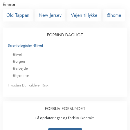
Emner
Old Tappan
New Jersey
Vejen til lykke
@home
FORBIND DAGLIGT
Scientologister @livet
@livet
@orgen
@arbejde
@hjemme
Hvordan Du Forbliver Rask
FORBLIV FORBUNDET
Få opdateringer og forbliv i kontakt.