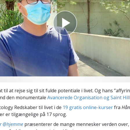
Scientology Kirkens Frivillige
 –
Hjælpere
 til at rejse sig til sit fulde potentiale i livet. Og hans ”affy
 end den monumentale
Avancerede Organisation og Saint Hill
ology Redskaber til livet i de
19 gratis online-kurser
fra
Hån
der er tilgængelige på 17 sprog.
ter @hjemme
præsenterer de mange mennesker verden over,