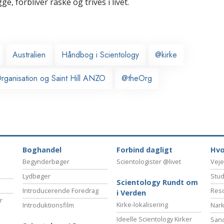
ge, forbliver raske og trives i livet.
Australien
Håndbog i Scientology
@kirke
rganisation og Saint Hill ANZO
@theOrg
Boghandel
Forbind dagligt
Hvo
Begynderbøger
Scientologister @livet
Veje
Lydbøger
Stud
Scientology Rundt om
Introducerende Foredrag
Reso
i Verden
r
Kirke-lokalisering
Introduktionsfilm
Nark
Ideelle Scientology Kirker
San