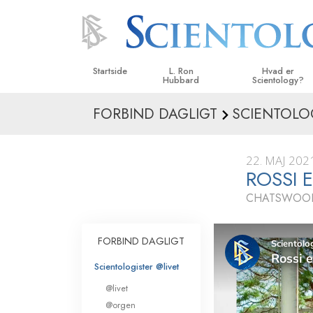
Startside
L. Ron
Hvad er
Hubbard
Scientology?
FORBIND DAGLIGT
SCIENTOLO
Anskuelser og udø
Scientologys tro o
22. MAJ 202
Hvad scientologer 
ROSSI E
om Scientology
CHATSWOOD
Mød en scientolog
Indenfor i en Kirke
FORBIND DAGLIGT
De grundlæggende
Scientologister @livet
i Scientology
@livet
En introduktion til 
@orgen