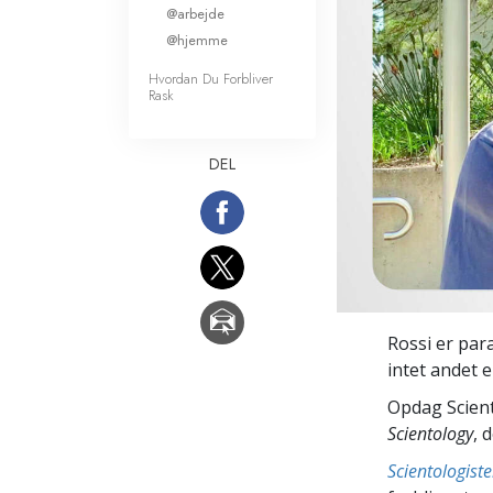
@arbejde
Kærlighed og had
Hvad er storhed?
@hjemme
Hvordan Du Forbliver
Rask
DEL
Rossi er parat
intet andet
Opdag Scient
Scientology
, 
Scientologis