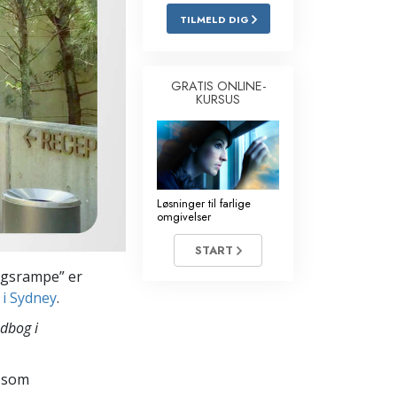
TILMELD DIG
Løsninger til stoffer
Børn
GRATIS ONLINE-
KURSUS
Redskaber til arbejdspladsen
Etik og tilstandene
Årsagen til undertrykkelse
Løsninger til farlige
Undersøgelser
omgivelser
Organiseringens grundlag
START
ringsrampe” er
Det grundlæggende om public
relations
 i Sydney
.
dbog i
Targets og mål
Studieteknologien
 som