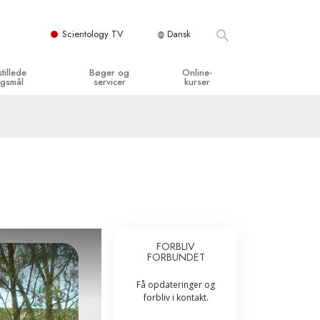
Scientology TV
Dansk
stillede
Bøger og
Online-
gsmål
servicer
kurser
og grundprincipper
egynderbøger
Hvordan man løser konflikter
en Kirke
ydbøger
Tilværelsens dynamikker
y organisationerne
troducerende foredrag
Bestanddelene af forståelse
troduktionsfilm
Løsninger til farlige omgivelser
egynderservice
Assister ved sygdom og skader
FORBLIV
FORBUNDET
Integritet og ærlighed
Få opdateringer og
­
Ægteskab
forbliv i kontakt.
Følelsernes Toneskala