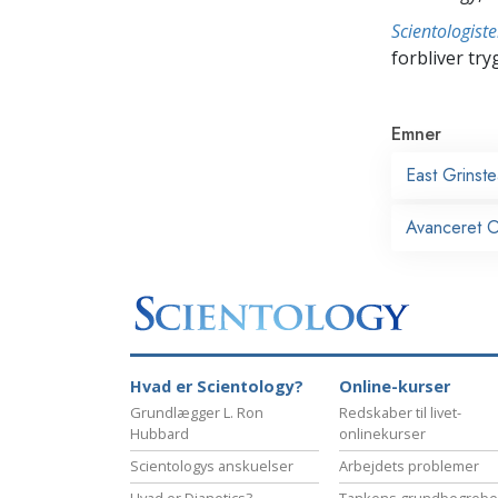
Scientologis
forbliver tryg
Emner
East Grinst
Avanceret Or
Hvad er Scientology?
Online-kurser
Grundlægger L. Ron
Redskaber til livet-
Hubbard
onlinekurser
Scientologys anskuelser
Arbejdets problemer