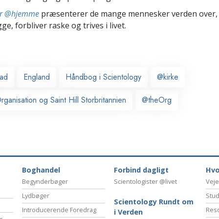
ter @hjemme
præsenterer de mange mennesker verden over,
ge, forbliver raske og trives i livet.
ead
England
Håndbog i Scientology
@kirke
ganisation og Saint Hill Storbritannien
@theOrg
Boghandel
Forbind dagligt
Hvo
Begynderbøger
Scientologister @livet
Veje
Lydbøger
Stud
Scientology Rundt om
Introducerende Foredrag
Reso
i Verden