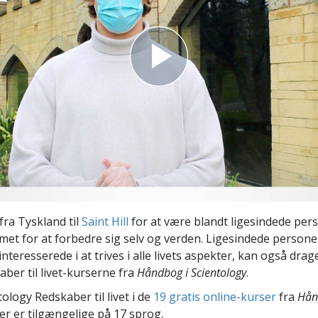
Scientology Kirkens Frivillige
 –
Hjælpere
fra Tyskland til
Saint Hill
for at være blandt ligesindede per
et for at forbedre sig selv og verden. Ligesindede person
 interesserede i at trives i alle livets aspekter, kan også drag
ber til livet
-kurserne fra
Håndbog i Scientology
.
ology Redskaber til livet i de
19 gratis online-kurser
fra
Hån
der er tilgængelige på 17 sprog.