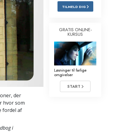
TILMELD DIG
Løsninger til stoffer
Børn
GRATIS ONLINE-
KURSUS
Redskaber til arbejdspladsen
Etik og tilstandene
Årsagen til undertrykkelse
Løsninger til farlige
Undersøgelser
omgivelser
Organiseringens grundlag
START
soner, der
Det grundlæggende om public
relations
er hvor som
e fordel af
Targets og mål
Studieteknologien
dbog i