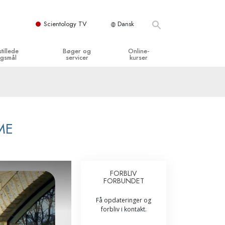
Scientology TV
Dansk
stillede
Bøger og
Online-
gsmål
servicer
kurser
og grundprincipper
egynderbøger
Hvordan man løser konflikter
en Kirke
ydbøger
Tilværelsens dynamikker
y organisationerne
troducerende foredrag
Bestanddelene af forståelse
ME
troduktionsfilm
Løsninger til farlige omgivelser
egynderservice
Assister ved sygdom og skader
FORBLIV
FORBUNDET
Integritet og ærlighed
Få opdateringer og
­
Ægteskab
forbliv i kontakt.
Følelsernes Toneskala