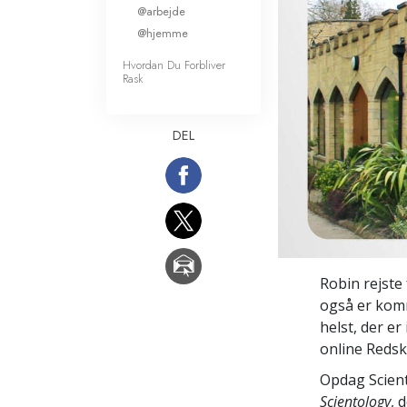
@arbejde
Kærlighed og had
Hvad er storhed?
@hjemme
Hvordan Du Forbliver
Rask
DEL
Robin rejste 
også er komm
helst, der er
online Redska
Opdag Scient
Scientology
, 