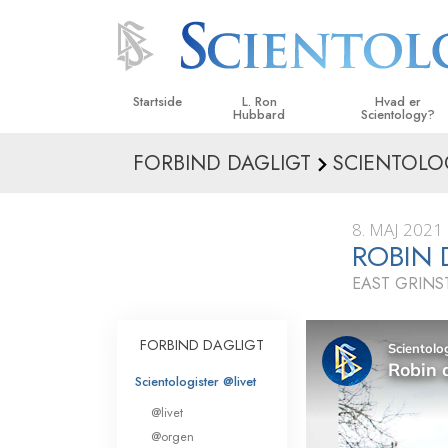
Startside
L. Ron
Hvad er
Hubbard
Scientology?
FORBIND DAGLIGT
SCIENTOLO
Anskuelser og udø
Scientologys tro o
8. MAJ 2021
Hvad scientologer 
ROBIN 
om Scientology
EAST GRIN
Mød en scientolog
Indenfor i en Kirke
FORBIND DAGLIGT
De grundlæggende
Scientologister @livet
i Scientology
@livet
En introduktion til 
@orgen